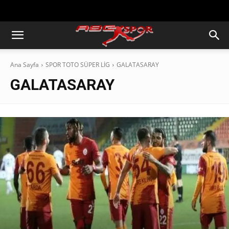
https://abcspor.com/wp-
content/uploads/2020/11/ataturk.jpg
Ana Sayfa
SPOR TOTO SÜPER LİG
GALATASARAY
GALATASARAY