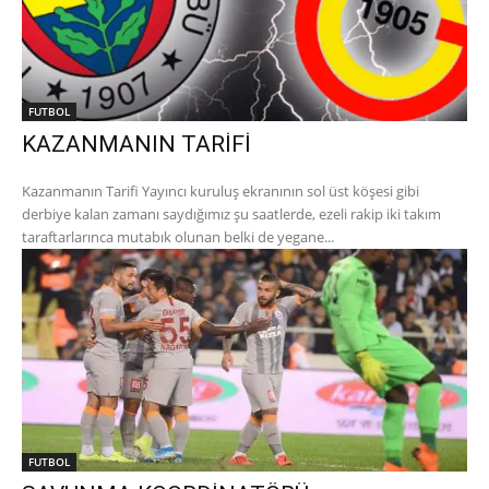
FUTBOL
KAZANMANIN TARİFİ
Kazanmanın Tarifi Yayıncı kuruluş ekranının sol üst köşesi gibi
derbiye kalan zamanı saydığımız şu saatlerde, ezeli rakip iki takım
taraftarlarınca mutabık olunan belki de yegane...
FUTBOL