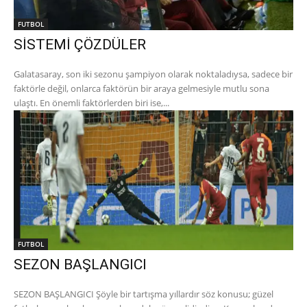
FUTBOL
SİSTEMİ ÇÖZDÜLER
Galatasaray, son iki sezonu şampiyon olarak noktaladıysa, sadece bir
faktörle değil, onlarca faktörün bir araya gelmesiyle mutlu sona
ulaştı. En önemli faktörlerden biri ise,...
FUTBOL
SEZON BAŞLANGICI
SEZON BAŞLANGICI Şöyle bir tartışma yıllardır söz konusu; güzel