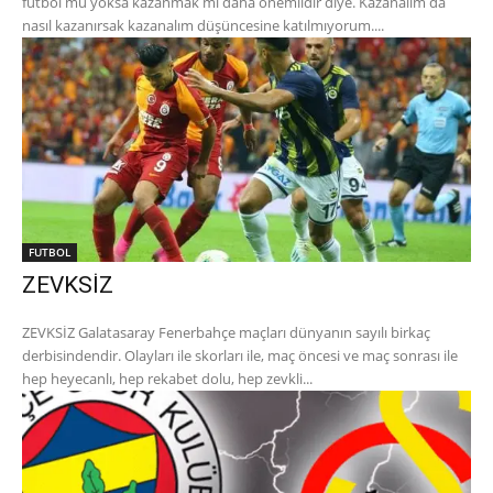
futbol mu yoksa kazanmak mı daha önemlidir diye. Kazanalım da
nasıl kazanırsak kazanalım düşüncesine katılmıyorum....
FUTBOL
ZEVKSİZ
ZEVKSİZ Galatasaray Fenerbahçe maçları dünyanın sayılı birkaç
derbisindendir. Olayları ile skorları ile, maç öncesi ve maç sonrası ile
hep heyecanlı, hep rekabet dolu, hep zevkli...