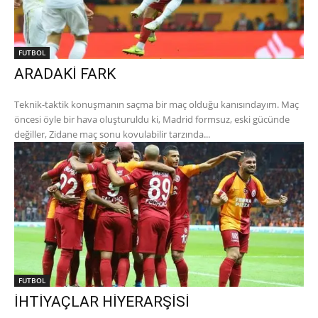
FUTBOL
ARADAKİ FARK
Teknik-taktik konuşmanın saçma bir maç olduğu kanısındayım. Maç
öncesi öyle bir hava oluşturuldu ki, Madrid formsuz, eski gücünde
değiller, Zidane maç sonu kovulabilir tarzında...
FUTBOL
İHTİYAÇLAR HİYERARŞİSİ