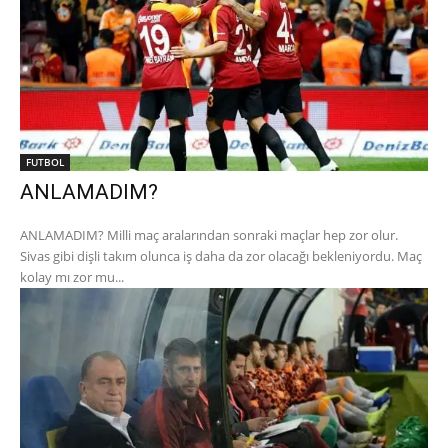
FUTBOL
ANLAMADIM?
ANLAMADIM? Milli maç aralarından sonraki maçlar hep zor olur.
Sivas gibi dişli takım olunca iş daha da zor olacağı bekleniyordu. Maç
kolay mı zor mu...