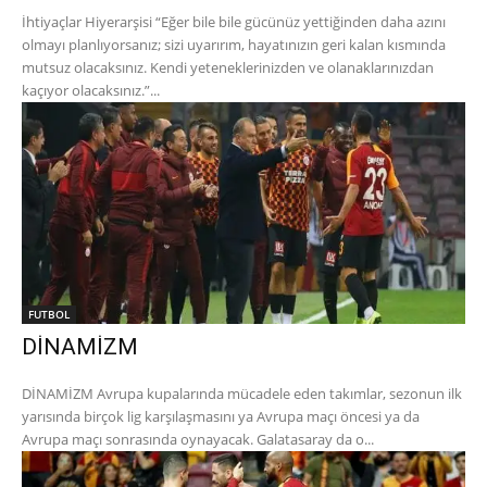
İhtiyaçlar Hiyerarşisi “Eğer bile bile gücünüz yettiğinden daha azını
olmayı planlıyorsanız; sizi uyarırım, hayatınızın geri kalan kısmında
mutsuz olacaksınız. Kendi yeteneklerinizden ve olanaklarınızdan
kaçıyor olacaksınız.”...
FUTBOL
DİNAMİZM
DİNAMİZM Avrupa kupalarında mücadele eden takımlar, sezonun ilk
yarısında birçok lig karşılaşmasını ya Avrupa maçı öncesi ya da
Avrupa maçı sonrasında oynayacak. Galatasaray da o...