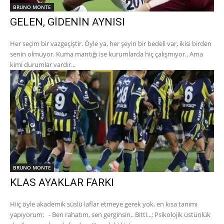
BRUNO MONTE
GELEN, GİDENİN AYNISI
Her seçim bir vazgeçiştir. Öyle ya, her şeyin bir bedeli var, ikisi birden
senin olmuyor. Kuma mantığı ise kurumlarda hiç çalışmıyor.. Ama
kimi durumlar vardır...
BRUNO MONTE
KLAS AYAKLAR FARKI
Hiiç öyle akademik süslü laflar etmeye gerek yok, en kısa tanımı
yapıyorum: - Ben rahatım, sen gerginsin.. Bitti...; Psikolojik üstünlük