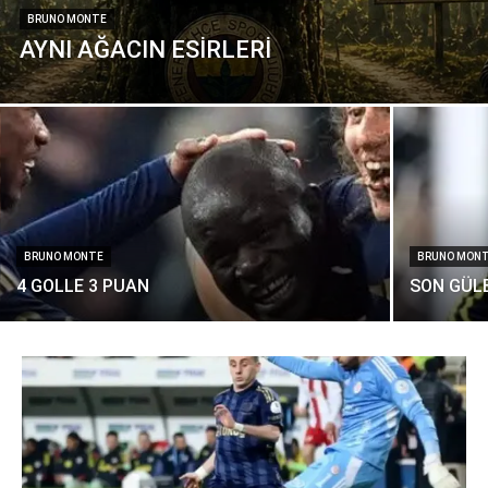
BRUNO MONTE
AYNI AĞACIN ESİRLERİ
BRUNO MONTE
BRUNO MON
4 GOLLE 3 PUAN
SON GÜLE