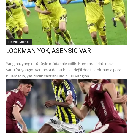
BRUNO MONTE
LOOKMAN YOK, ASENSIO VAR
Yangına, yangın tüpüyle müdahale edilir. Kumbara fırlatılmaz.
Santrfor yangını var, hoca da bu bir sır değil dedi, Lookman'a para
bulamadın, yatırımlık santrfor aldın. Bu yangına...