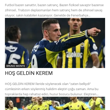
Futbol bazen sanattır, bazen satranç. Bazen fiziksel savaştır bazense
zihinsel.. Trabzon deplasmanları hem satranç hem de zihinsel savaş
oluyor, sakin kalabilen kazanıyor. Genelde de Fenerbahçe...
BRUNO MONTE
HOŞ GELDİN KEREM
HOŞ GELDİN KEREM İleride söylenecek olan “zaten belliydi”
cümlesinin erken söylenmiş halidirn eleştiri çoğu zaman. Ama bu
topraklarda hep rahatsız edici, huzur bozucu bulunur. Eleştiren...