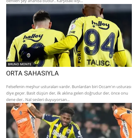
denilen şey ahanda budur.. Karşıdaki kişi...
BRUNO MONTE
ORTA SAHASIYLA
Felsefenin meşhur usturaları vardır. Bunlardan biri Occam'ın usturası
diye geçer. Basit düşün der, ilk aklına gelen doğrudur der, önce onu
dene der.. Nal sesleri duyuyorsan...