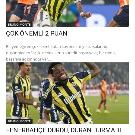
BRUNO MONTE
ÇOK ÖNEMLİ 2 PUAN
Bir yemeğe en çok lezzet katan sos nedir diye sorsalar hiç
düşünmeden "açlık' derim. Uzun süredir başarıya aç bir camia,
başarıya aç bir hoca var,...
BRUNO MONTE
FENERBAHÇE DURDU, DURAN DURMADI