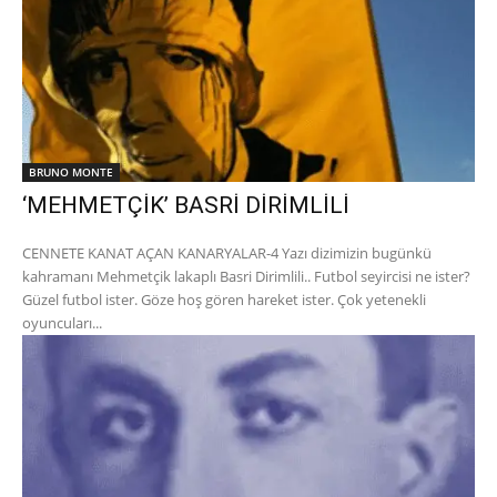
BRUNO MONTE
‘MEHMETÇİK’ BASRİ DİRİMLİLİ
CENNETE KANAT AÇAN KANARYALAR-4 Yazı dizimizin bugünkü
kahramanı Mehmetçik lakaplı Basri Dirimlili.. Futbol seyircisi ne ister?
Güzel futbol ister. Göze hoş gören hareket ister. Çok yetenekli
oyuncuları...