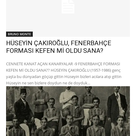
BRUNO MONTE
HÜSEYİN ÇAKIROĞLU, FENERBAHÇE
FORMASI KEFEN Mİ OLDU SANA?
CENNETE KANAT AÇAN KANARYALAR -9 FENERBAHÇE FORMASI
KEFEN Mİ OLDU SANA?? HÜSEYİN ÇAKIROĞLU (1957-1986) genç
yaşta bu dünyadan göçüp gittin Hüseyin bizleri acılara atıp gittin
Hüseyin ne sen bizlere doydun ne de doyduk...