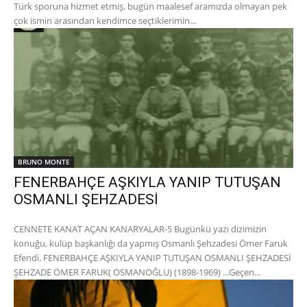
Türk sporuna hizmet etmiş, bugün maalesef aramızda olmayan pek
çok ismin arasından kendimce seçtiklerimin...
BRUNO MONTE
FENERBAHÇE AŞKIYLA YANIP TUTUŞAN
OSMANLI ŞEHZADESİ
CENNETE KANAT AÇAN KANARYALAR-5 Bugünkü yazı dizimizin
konuğu, kulüp başkanlığı da yapmış Osmanlı Şehzadesi Ömer Faruk
Efendi. FENERBAHÇE AŞKIYLA YANIP TUTUŞAN OSMANLI ŞEHZADESİ
ŞEHZADE ÖMER FARUK( OSMANOĞLU) (1898-1969) ...Geçen...