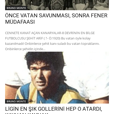
BRUNO MONTE
ÖNCE VATAN SAVUNMASI, SONRA FENER
MÜDAFAASI
CENNETE KANAT AÇAN KANARYALAR-8 DEVRİNİN EN BİLGE
FUTBOLCUSU ŞEHİT ARİF ( ?- Ö:1920) Bu vatan öyle kolay
kazanılmadı! Onbinlerce şehit kanı suladı bu vatan topraklarını.
Onbinlerce şehidin içinde...
BRUNO MONTE
LİGİN EN ŞIK GOLLERİNİ HEP O ATARDI,