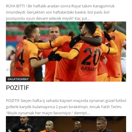
RÜYA BİTTİ ! Bir haftalık aradan sonra Rüya! takım Karagümrük
önündeydi. Gerçekten son haftalardaki baskılı, bol paslı, bol
pozisyonlu oyun devam edecek miydi? Kaç şut...
GALATASARAY
POZİTİF
POZİTİF Geçen hafta iç sahada Kayseri maçında oynanan güzel futbol
gollerle karşılık bulamayınca 2 puan bırakılmıştı. Ancak Fatih Terim;
"Böyle oynarsak her maçın favorisiyiz." demişti....