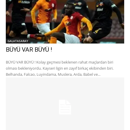
GALATASARAY
BÜYÜ VAR BÜYÜ !
BÜYÜ VAR BÜYÜ ! Kolay geçmesi beklenen rahat maçlardan biri
olması bekleniyordu. Kayseri ligin en zayıf birkaç ekibinden biri.
Belhanda, Falcao, Luyindama, Muslera, Arda, Babel ve...