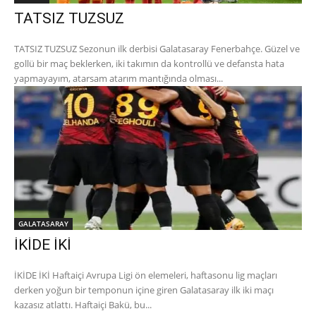
TATSIZ TUZSUZ
TATSIZ TUZSUZ Sezonun ilk derbisi Galatasaray Fenerbahçe. Güzel ve
gollü bir maç beklerken, iki takımın da kontrollü ve defansta hata
yapmayayım, atarsam atarım mantığında olması...
GALATASARAY
İKİDE İKİ
İKİDE İKİ Haftaiçi Avrupa Ligi ön elemeleri, haftasonu lig maçları
derken yoğun bir temponun içine giren Galatasaray ilk iki maçı
kazasız atlattı. Haftaiçi Bakü, bu...