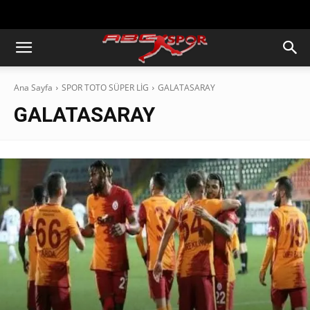
https://abcspor.com/wp-
content/uploads/2020/11/ataturk.jpg
Ana Sayfa
SPOR TOTO SÜPER LİG
GALATASARAY
GALATASARAY