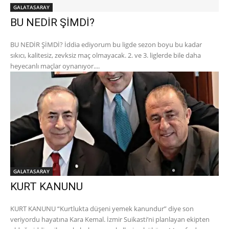
GALATASARAY
BU NEDİR ŞİMDİ?
BU NEDİR ŞİMDİ? İddia ediyorum bu ligde sezon boyu bu kadar
sıkıcı, kalitesiz, zevksiz maç olmayacak. 2. ve 3. liglerde bile daha
heyecanlı maçlar oynanıyor....
GALATASARAY
KURT KANUNU
KURT KANUNU “Kurtlukta düşeni yemek kanundur” diye son
veriyordu hayatına Kara Kemal. İzmir Suikasti’ni planlayan ekipten