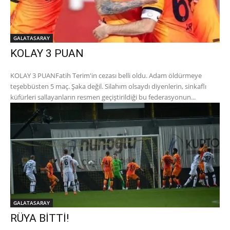
GALATASARAY
KOLAY 3 PUAN
KOLAY 3 PUANFatih Terim'in cezası belli oldu. Adam öldürmeye
teşebbüsten 5 maç. Şaka değil. Silahım olsaydı diyenlerin, sinkaflı
küfürleri sallayanların resmen geçiştirildiği bu federasyonun...
GALATASARAY
RÜYA BİTTİ!