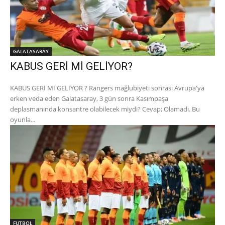
GALATASARAY
KABUS GERİ Mİ GELİYOR?
KABUS GERİ Mİ GELİYOR ? Rangers mağlubiyeti sonrası Avrupa'ya
erken veda eden Galatasaray, 3 gün sonra Kasımpaşa
deplasmanında konsantre olabilecek miydi? Cevap; Olamadı. Bu
oyunla...
FUTBOL