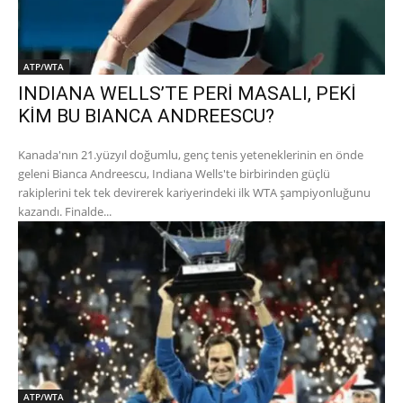
ATP/WTA
INDIANA WELLS’TE PERİ MASALI, PEKİ
KİM BU BIANCA ANDREESCU?
Kanada'nın 21.yüzyıl doğumlu, genç tenis yeteneklerinin en önde
geleni Bianca Andreescu, Indiana Wells'te birbirinden güçlü
rakiplerini tek tek devirerek kariyerindeki ilk WTA şampiyonluğunu
kazandı. Finalde...
ATP/WTA