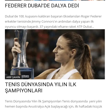
FEDERER DUBAİ’DE DALYA DEDİ
Dubai'de 100. kupasını kaldıran başaran Ekselansları Roger Federer
erkekler tenisinde Jimmy Connors'ın ardından dalya yapan ilk
oyuncu olmayı başardı. 37 yaşındaki efsane raket ATP Dubai...
ARİF ŞAHİN
TENİS DÜNYASINDA YILIN İLK
ŞAMPİYONLARI
Tenis Dünyasında Yılın İlk Şampiyonları Tenis dünyasında yeni yılın
hemen başında Avustralya Açık başlayacağı için, ilk haftadaki küçük