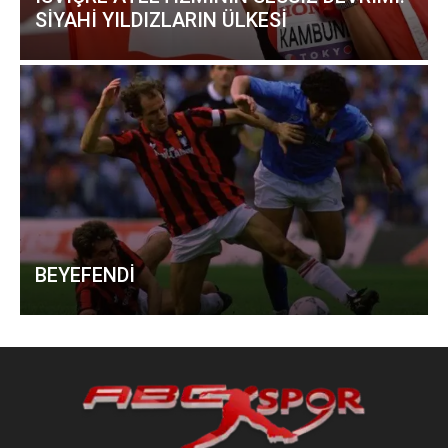
SİYAHİ YILDIZLARIN ÜLKESİ
BEYEFENDİ