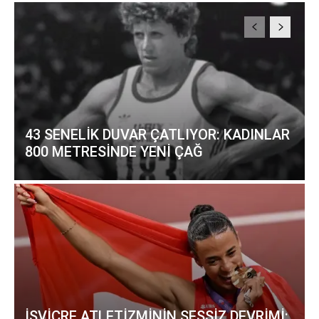
43 SENELİK DUVAR ÇATLIYOR: KADINLAR
800 METRESİNDE YENİ ÇAĞ
İSVİÇRE ATLETİZMİNİN SESSİZ DEVRİMİ: