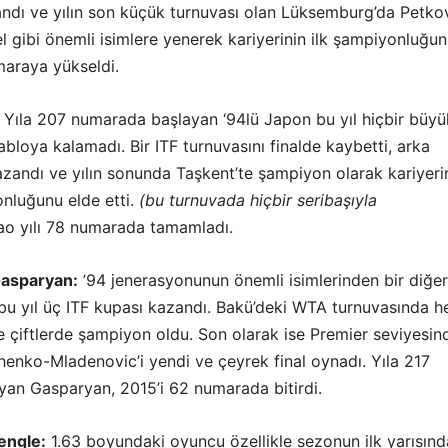
andı ve yılın son küçük turnuvası olan Lüksemburg’da Petko
 gibi önemli isimlere yenerek kariyerinin ilk şampiyonluğu
maraya yükseldi.
Yıla 207 numarada başlayan ‘94lü Japon bu yıl hiçbir büyü
bloya kalamadı. Bir ITF turnuvasını finalde kaybetti, arka
azandı ve yılın sonunda Taşkent’te şampiyon olarak kariyeri
nluğunu elde etti.
(bu turnuvada hiçbir seribaşıyla
o yılı 78 numarada tamamladı.
Gasparyan:
’94 jenerasyonunun önemli isimlerinden bir diğer
 bu yıl üç ITF kupası kazandı. Bakü’deki WTA turnuvasında 
e çiftlerde şampiyon oldu. Son olarak ise Premier seviyesin
henko-Mladenovic’i yendi ve çeyrek final oynadı. Yıla 217
an Gasparyan, 2015’i 62 numarada bitirdi.
engle:
1.63 boyundaki oyuncu özellikle sezonun ilk yarısınd