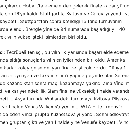
lar çıkardı. Hobart’ta elemelerden gelerek finale kadar yürü
ta son 16’ya kaldı. Stuttgart’ta Kvitova ve Garcia’yı yendi, ya
 kaybetti. Stuttgart’tan sonra katıldığı 15 tane turnuvanın
rda elendi. Brengle yine de 94 numarada başladığı yılı 40
ek yılın yükselişteki isimlerden biri oldu.
ci:
Tecrübeli tenisçi, bu yılın ilk yarısında başarı elde edeme
nda aldığı sonuçlarla yılın en iyilerinden biri oldu. Amerika
ale kadar kolay gelse de, yarı finalde işi çok zordu. Dünya 1
evinde oynayan ve takvim slam’i yapma peşinde olan Seren
ti de kazandıktan sonra maçı kazanmaya yakındı ama Vinci 
ı ve kariyerindeki ilk Slam finaline yükseldi; finalde vatand
betti… Asya turunda Wuhan’deki turnuvaya Kvitova-Pliskova
 ve finalde Venus Williams’a yenildi… WTA Elite Trophy’e
 elde eden Vinci, grupta Kuznetsova’yı yendi, Schmiedlova’y
en gruptan çıktı ve yarı finalde yine Venus’e kaybetti. Vinc