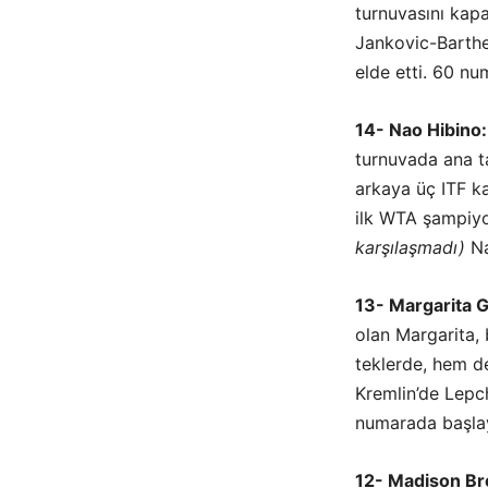
turnuvasını kap
Jankovic-Barthel
elde etti. 60 nu
14- Nao Hibino:
turnuvada ana ta
arkaya üç ITF k
ilk WTA şampiyo
karşılaşmadı)
Na
13- Margarita 
olan Margarita,
teklerde, hem d
Kremlin’de Lepc
numarada başlay
12- Madison Br