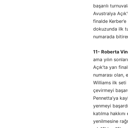
başarılı turnuva
Avustralya Açık’
finalde Kerber’e
dokuzunda ilk tu
numarada bitirer
11- Roberta Vin
ama yılın sonları
Açık’ta yarı fin
numarası olan, 
Williams ilk se
çevirmeyi başard
Pennetta’ya kay
yenmeyi başardı
katılma hakkını
yenilmesine rağm