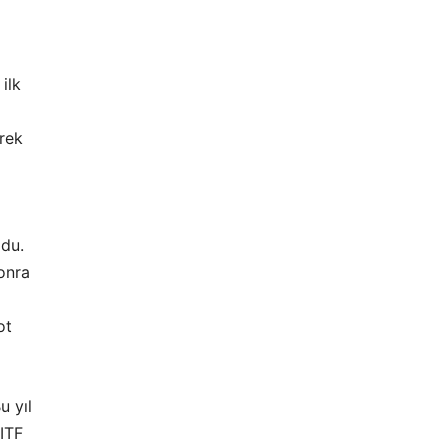
ilk
yrek
ldu.
sonra
ot
u yıl
ITF