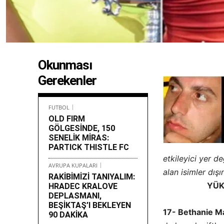
Okunması
Gerekenler
FUTBOL
OLD FIRM
GÖLGESİNDE, 150
SENELİK MİRAS:
PARTICK THISTLE FC
etkileyici yer de
AVRUPA KUPALARI
alan isimler dışı
RAKİBİMİZİ TANIYALIM:
YÜKSEL
HRADEC KRALOVE
DEPLASMANI,
BEŞİKTAŞ’I BEKLEYEN
17- Bethanie M
90 DAKİKA