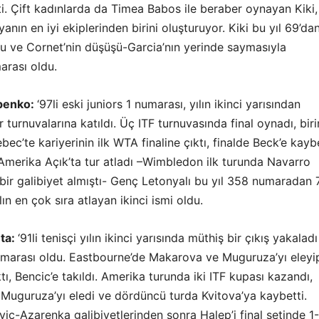
i. Çift kadınlarda da Timea Babos ile beraber oynayan Kiki,
anın en iyi ekiplerinden birini oluşturuyor. Kiki bu yıl 69’da
du ve Cornet’nin düşüşü-Garcia’nın yerinde saymasıyla
arası oldu.
penko:
‘97li eski juniors 1 numarası, yılın ikinci yarısından
 turnuvalarına katıldı. Üç ITF turnuvasında final oynadı, biri
bec’te kariyerinin ilk WTA finaline çıktı, finalde Beck’e kaybe
erika Açık’ta tur atladı –Wimbledon ilk turunda Navarro
 bir galibiyet almıştı- Genç Letonyalı bu yıl 358 numaradan 
ın en çok sıra atlayan ikinci ismi oldu.
ta:
‘91li tenisçi yılın ikinci yarısında müthiş bir çıkış yakalad
numarası oldu. Eastbourne’de Makarova ve Muguruza’yı eleyi
ktı, Bencic’e takıldı. Amerika turunda iki ITF kupası kazandı,
 Muguruza’yı eledi ve dördüncü turda Kvitova’ya kaybetti.
c-Azarenka galibiyetlerinden sonra Halep’i final setinde 1-