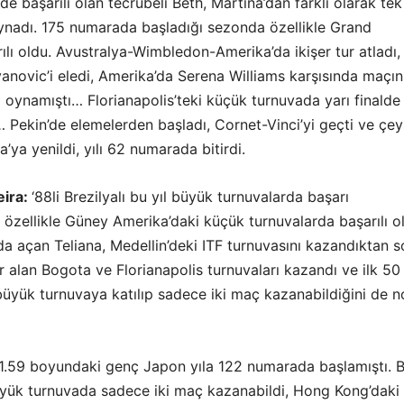
rde başarılı olan tecrübeli Beth, Martina’dan farklı olarak tek
ynadı. 175 numarada başladığı sezonda özellikle Grand
ılı oldu. Avustralya-Wimbledon-Amerika’da ikişer tur atladı,
novic’i eledi, Amerika’da Serena Williams karşısında maçın 
i oynamıştı… Florianapolis’teki küçük turnuvada yarı finalde
 Pekin’de elemelerden başladı, Cornet-Vinci’yi geçti ve çe
’ya yenildi, yılı 62 numarada bitirdi.
eira:
‘88li Brezilyalı bu yıl büyük turnuvalarda başarı
özellikle Güney Amerika’daki küçük turnuvalarda başarılı o
ında açan Teliana, Medellin’deki ITF turnuvasını kazandıktan 
 alan Bogota ve Florianapolis turnuvaları kazandı ve ilk 50
 büyük turnuvaya katılıp sadece iki maç kazanabildiğini de n
1.59 boyundaki genç Japon yıla 122 numarada başlamıştı. B
yük turnuvada sadece iki maç kazanabildi, Hong Kong’daki 