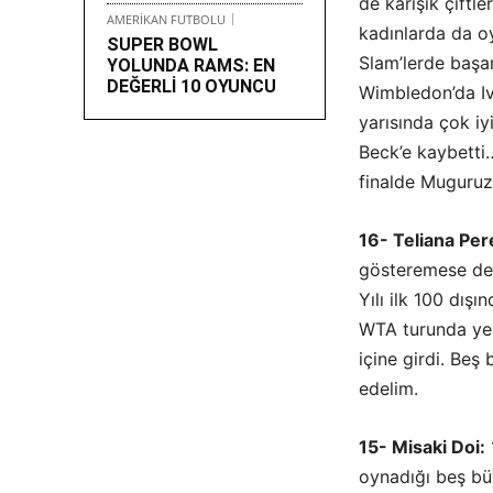
de karışık çiftle
AMERİKAN FUTBOLU
kadınlarda da o
SUPER BOWL
Slam’lerde başar
YOLUNDA RAMS: EN
DEĞERLİ 10 OYUNCU
Wimbledon’da Iva
yarısında çok iy
Beck’e kaybetti…
finalde Muguruza
16- Teliana Per
gösteremese de 
Yılı ilk 100 dış
WTA turunda yer
içine girdi. Beş
edelim.
15- Misaki Doi:
oynadığı beş bü