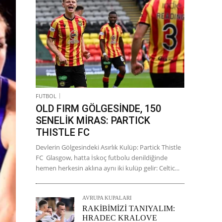
FUTBOL
OLD FIRM GÖLGESİNDE, 150
SENELİK MİRAS: PARTICK
THISTLE FC
Devlerin Gölgesindeki Asırlık Kulüp: Partick Thistle
FC Glasgow, hatta İskoç futbolu denildiğinde
hemen herkesin aklına aynı iki kulüp gelir: Celtic...
AVRUPA KUPALARI
RAKİBİMİZİ TANIYALIM:
HRADEC KRALOVE