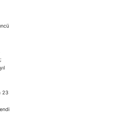
üncü
k
;
yıl
m 23
yendi