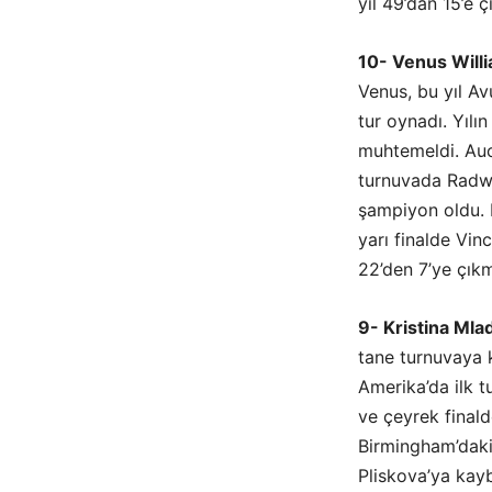
yıl 49’dan 15’e ç
10- Venus Will
Venus, bu yıl A
tur oynadı. Yılı
muhtemeldi. Au
turnuvada Radwa
şampiyon oldu. E
yarı finalde Vin
22’den 7’ye çıkm
9- Kristina Mla
tane turnuvaya 
Amerika’da ilk t
ve çeyrek finald
Birmingham’daki 
Pliskova’ya kay