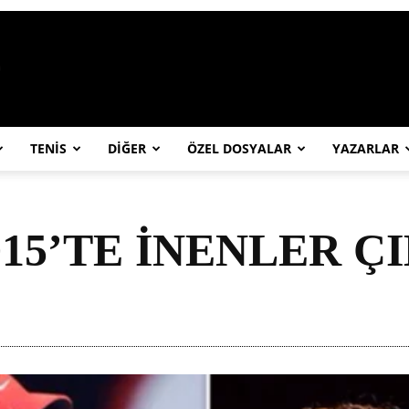
https://abcspor.com/wp-content/uploa
TENİS
DİĞER
ÖZEL DOSYALAR
YAZARLAR
015’TE İNENLER 