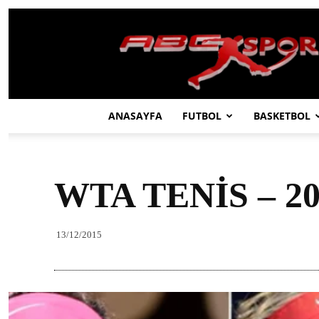
ABC
SPOR
ANASAYFA
FUTBOL
BASKETBOL
WTA TENİS – 2
13/12/2015