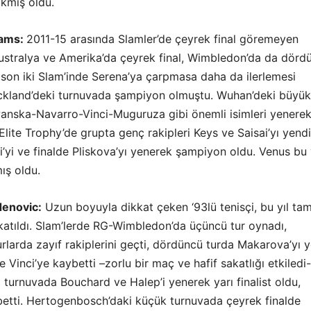
ıkmış oldu.
iams:
2011-15 arasında Slamler’de çeyrek final göremeyen
vustralya ve Amerika’da çeyrek final, Wimbledon’da da dörd
n son iki Slam’inde Serena’ya çarpmasa daha da ilerlemesi
ckland’deki turnuvada şampiyon olmuştu. Wuhan’deki büyük
nska-Navarro-Vinci-Muguruza gibi önemli isimleri yenere
lite Trophy’de grupta genç rakipleri Keys ve Saisai’yı yendi
ci’yi ve finalde Pliskova’yı yenerek şampiyon oldu. Venus bu 
ış oldu.
denovic:
Uzun boyuyla dikkat çeken ‘93lü tenisçi, bu yıl ta
katıldı. Slam’lerde RG-Wimbledon’da üçüncü tur oynadı,
urlarda zayıf rakiplerini geçti, dördüncü turda Makarova’yı 
e Vinci’ye kaybetti –zorlu bir maç ve hafif sakatlığı etkiledi-
turnuvada Bouchard ve Halep’i yenerek yarı finalist oldu,
betti. Hertogenbosch’daki küçük turnuvada çeyrek finalde