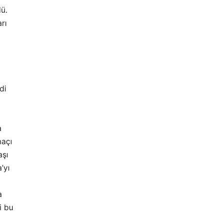
dü.
rı
di
a
maçı
aşı
’yı
a
i bu