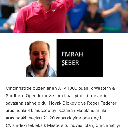
Cincinnati’de düzenlenen ATP 1000 puanlık Western &
Southern Open turnuvasının finali yine bir devlerin
savaşına sahne oldu. Novak Djokovic ve Roger Federer
arasındaki 41. mücadeleyi kazanan Ekselansları ikili
arasındaki maçları 21-20 yaparak yine öne geçti.
CV’sindeki tek eksik Masters turnuvası olan, Cincinnati’yi