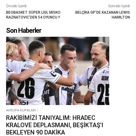
Önceki İçerik
Sonraki İçerik
BEOBASKET SÜPER LİGİ, MISKO
BELÇİKA GP’DE KAZANAN LEWIS
RAZNATOVIC’DEN 54 OYUNCU !!
HAMILTON
Son Haberler
AVRUPA KUPALARI
RAKİBİMİZİ TANIYALIM: HRADEC
KRALOVE DEPLASMANI, BEŞİKTAŞ’I
BEKLEYEN 90 DAKİKA