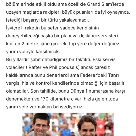
bölümlerinde etkili oldu ama özellikle Grand Slam’lerde
uzayan maçlarda rakipleri büyük puanları da iyi oynayınca,
istediği başarıyı bir türlü yakalayamadı.
İsviçre’li raketin bu sefer sadece kendisinin
deneyebileceği başka bir planı vardı; ikinci servisleri
kortun 2 metre içine girerek, top yere değer değmez
yarım voleyle karşılamak.
Bu yıllardır şahit olmadığımız bir taktikti. Eski servis
voleciler ( Rafter ve Philippoussis) ancak çaresiz
kaldıklarında bunu denerlerdi ama Federer’deki Tanrı
vergisi his ve kontrol kendilerinde olmadığı için başarılı
olamadılar. Son tahlilde, bunu Dünya 1 numarasına karşı
denemekten ve 170 kilometre civarı hızla gelen topa
yarım vole vurmaktan bahsediyoruz.