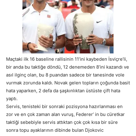
Maçtaki ilk 16 baseline rallisinin 11’ini kaybeden İsviçre’li,
bir anda bu taktiğe döndü, 12 denemeden 8’ini kazandı ve
asıl ilginç olan, bu 8 puandan sadece bir tanesinde vole
vurmak zorunda kaldı. Novak gelen topların çoğunda basit
hata yaparken, 2 defa da şaşkınlıktan üstüste çift hata
yaptı.
Servis, tenisteki bir sonraki pozisyona hazırlanması en
zor ve en çok zaman alan vuruş, Federer’ in bu cüretkar
taktiği sebebiyle servis attıktan çok çok kısa bir süre
sonra topu ayaklarının dibinde bulan Djokovic