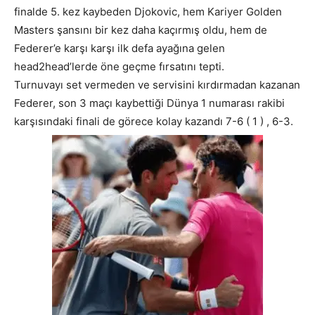
finalde 5. kez kaybeden Djokovic, hem Kariyer Golden
Masters şansını bir kez daha kaçırmış oldu, hem de
Federer’e karşı karşı ilk defa ayağına gelen
head2head’lerde öne geçme fırsatını tepti.
Turnuvayı set vermeden ve servisini kırdırmadan kazanan
Federer, son 3 maçı kaybettiği Dünya 1 numarası rakibi
karşısındaki finali de görece kolay kazandı 7-6 ( 1 ) , 6-3.