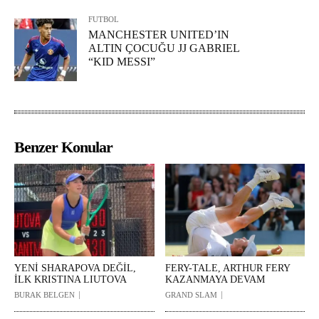
FUTBOL
MANCHESTER UNITED’IN
ALTIN ÇOCUĞU JJ GABRIEL
“KID MESSI”
Benzer Konular
YENİ SHARAPOVA DEĞİL,
FERY-TALE, ARTHUR FERY
İLK KRISTINA LIUTOVA
KAZANMAYA DEVAM
BURAK BELGEN
GRAND SLAM