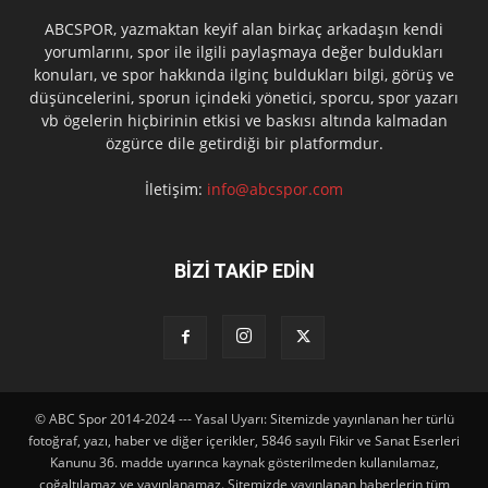
ABCSPOR, yazmaktan keyif alan birkaç arkadaşın kendi
yorumlarını, spor ile ilgili paylaşmaya değer buldukları
konuları, ve spor hakkında ilginç buldukları bilgi, görüş ve
düşüncelerini, sporun içindeki yönetici, sporcu, spor yazarı
vb ögelerin hiçbirinin etkisi ve baskısı altında kalmadan
özgürce dile getirdiği bir platformdur.
İletişim:
info@abcspor.com
BİZİ TAKİP EDİN
© ABC Spor 2014-2024 --- Yasal Uyarı: Sitemizde yayınlanan her türlü
fotoğraf, yazı, haber ve diğer içerikler, 5846 sayılı Fikir ve Sanat Eserleri
Kanunu 36. madde uyarınca kaynak gösterilmeden kullanılamaz,
çoğaltılamaz ve yayınlanamaz. Sitemizde yayınlanan haberlerin tüm