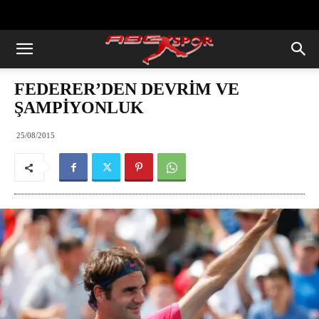
https://abcspor.com/wp-
content/uploads/2020/11/ataturk.jpg
FEDERER’DEN DEVRİM VE
ŞAMPİYONLUK
25/08/2015