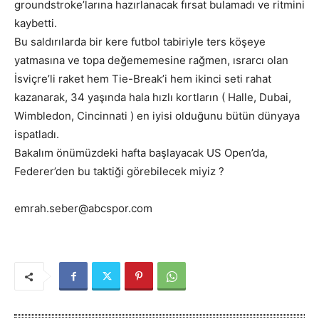
groundstroke’larına hazırlanacak fırsat bulamadı ve ritmini
kaybetti.
Bu saldırılarda bir kere futbol tabiriyle ters köşeye
yatmasına ve topa değememesine rağmen, ısrarcı olan
İsviçre’li raket hem Tie-Break’i hem ikinci seti rahat
kazanarak, 34 yaşında hala hızlı kortların ( Halle, Dubai,
Wimbledon, Cincinnati ) en iyisi olduğunu bütün dünyaya
ispatladı.
Bakalım önümüzdeki hafta başlayacak US Open’da,
Federer’den bu taktiği görebilecek miyiz ?
emrah.seber@abcspor.com