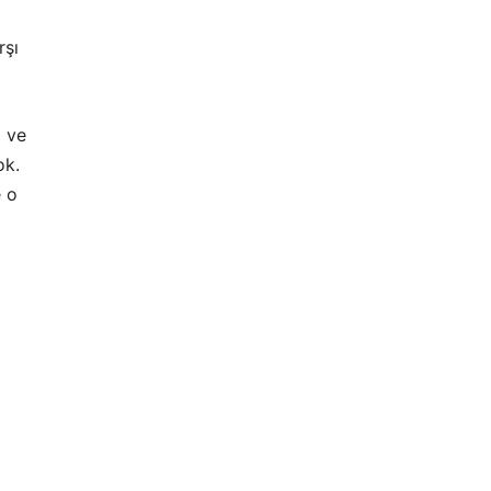
rşı
z ve
ok.
e o