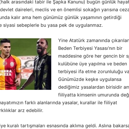
(halk arasındaki tabir ile Şapka Kanunu) bugün günlük haya
 devlet daireleri, meclis ve en önemlisi sokağın yarısına cez
nda kalır ama hem günümüz günlük yaşamının getirdiği
de siyasi sebeplerle bu yasa pek de uygulanmaz.
Yine Atatürk zamanında çıkarıla
Beden Terbiyesi Yasası’nın bir
maddesine göre her gencin bir 
kulübüne üye yapılma ve beden
terbiyesi ifa etme zorunluluğu va
Günümüzde keşke uygulansa
dediğimiz yasalardan birisidir a
fiiliyatta kimsenin umurunda deği
yatımızın farklı alanlarında yasalar, kurallar ile fiiliyat
klılıklar arz edebilir.
e kuralı tartışmaları esnasında aklıma geldi. Aslına bakars