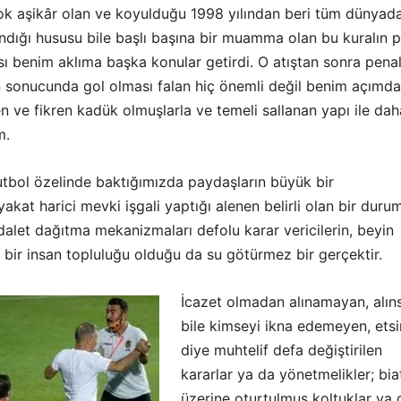
k aşikâr olan ve koyulduğu 1998 yılından beri tüm dünyad
ndığı hususu bile başlı başına bir muamma olan bu kuralın p
ı benim aklıma başka konular getirdi. O atıştan sonra penal
 sonucunda gol olması falan hiç önemli değil benim açımd
 ve fikren kadük olmuşlarla ve temeli sallanan yapı ile dah
m.
utbol özelinde baktığımızda paydaşların büyük bir
akat harici mevki işgali yaptığı alenen belirli olan bir duru
alet dağıtma mekanizmaları defolu karar vericilerin, beyin
bir insan topluluğu olduğu da su götürmez bir gerçektir.
İcazet olmadan alınamayan, alın
bile kimseyi ikna edemeyen, etsi
diye muhtelif defa değiştirilen
kararlar ya da yönetmelikler; bia
üzerine oturtulmuş koltuklar ya 