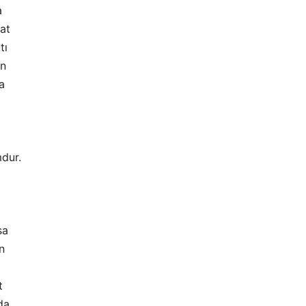
a
at
tı
an
a
mdur.
sa
n
t
da