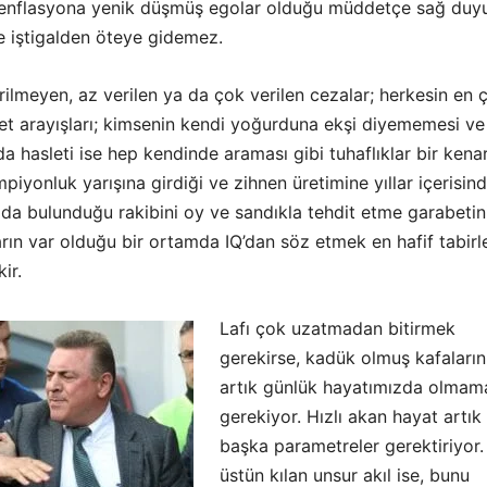
enflasyona yenik düşmüş egolar olduğu müddetçe sağ duy
 iştigalden öteye gidemez.
rilmeyen, az verilen ya da çok verilen cezalar; herkesin en 
et arayışları; kimsenin kendi yoğurduna ekşi diyememesi ve
a hasleti ise hep kendinde araması gibi tuhaflıklar bir kena
piyonluk yarışına girdiği ve zihnen üretimine yıllar içerisin
da bulunduğu rakibini oy ve sandıkla tehdit etme garabetin
rın var olduğu bir ortamda IQ’dan söz etmek en hafif tabirl
ir.
Lafı çok uzatmadan bitirmek
gerekirse, kadük olmuş kafaların
artık günlük hayatımızda olmam
gerekiyor. Hızlı akan hayat artık
başka parametreler gerektiriyor. 
üstün kılan unsur akıl ise, bunu