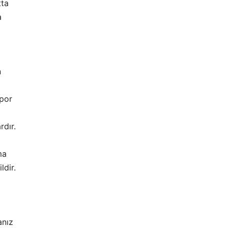
tta
a
n
spor
rdır.
ma
ldir.
anız