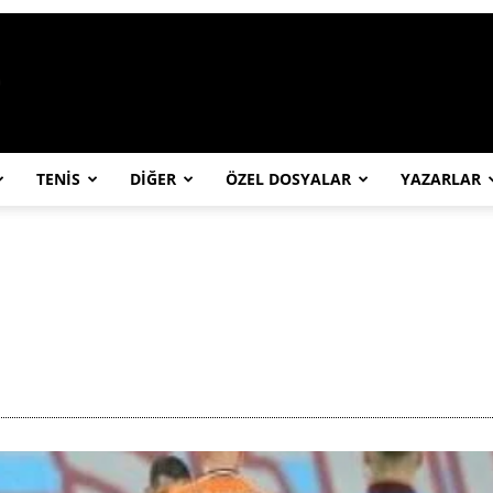
https://abcspor.com/wp-content/uploa
TENİS
DİĞER
ÖZEL DOSYALAR
YAZARLAR