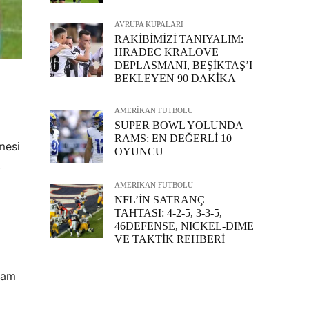
AVRUPA KUPALARI
RAKİBİMİZİ TANIYALIM:
HRADEC KRALOVE
DEPLASMANI, BEŞİKTAŞ’I
BEKLEYEN 90 DAKİKA
AMERİKAN FUTBOLU
SUPER BOWL YOLUNDA
RAMS: EN DEĞERLİ 10
mesi
OYUNCU
,
AMERİKAN FUTBOLU
NFL’İN SATRANÇ
TAHTASI: 4-2-5, 3-3-5,
46DEFENSE, NICKEL-DIME
VE TAKTİK REHBERİ
evam