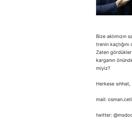
Bize aklımızın s
trenin kaçtığını
Zaten gördükleri
karganın önünde
miyiz?
Herkese sıhhat, 
mail: osman.ce
twitter: @msdo