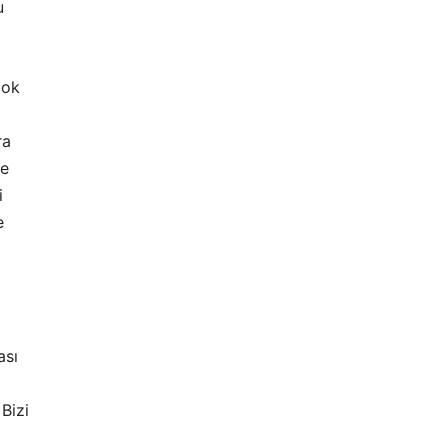
u
çok
ra
de
i
e
ası
Bizi