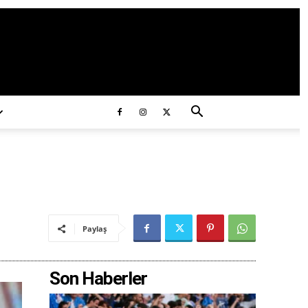
ds/2020/11/ataturk.jpg
Paylaş
Son Haberler