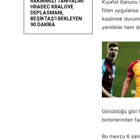
RAKİBİMİZİ TANIYALIM:
Kıyafet Kanunu 
HRADEC KRALOVE
fiilen uygulansa
DEPLASMANI,
BEŞİKTAŞ’I BEKLEYEN
kesilmek durumu
90 DAKİKA
yenilikler hem 
Görüldüğü gibi ha
birbirlerinden far
Bu mevzu 6 saniy