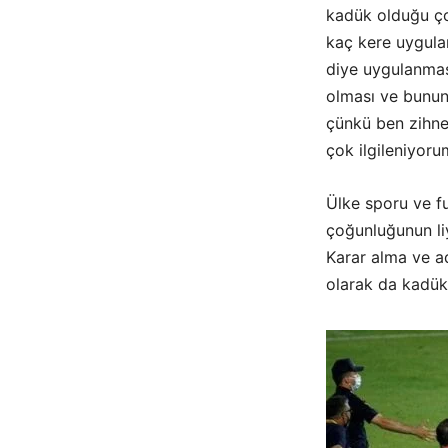
kadük olduğu ço
kaç kere uygula
diye uygulanmas
olması ve bunun
çünkü ben zihnen
çok ilgileniyoru
Ülke sporu ve f
çoğunluğunun liy
Karar alma ve ad
olarak da kadük 