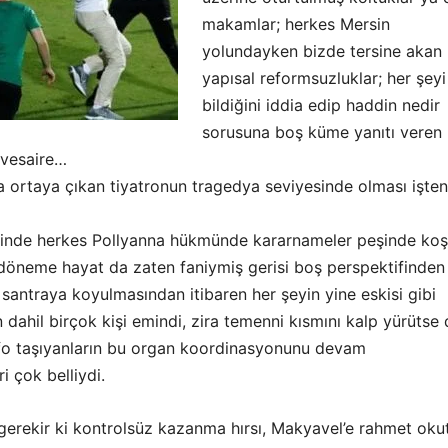
makamlar; herkes Mersin
yolundayken bizde tersine akan
yapısal reformsuzluklar; her şeyi
bildiğini iddia edip haddin nedir
sorusuna boş küme yanıtı veren
 vesaire…
 ortaya çıkan tiyatronun tragedya seviyesinde olması işten
nde herkes Pollyanna hükmünde kararnameler peşinde ko
öneme hayat da zaten faniymiş gerisi boş perspektifinden
santraya koyulmasından itibaren her şeyin yine eskisi gibi
dahil birçok kişi emindi, zira temenni kısmını kalp yürütse 
fo taşıyanların bu organ koordinasyonunu devam
i çok belliydi.
gerekir ki kontrolsüz kazanma hırsı, Makyavel’e rahmet oku