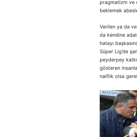
pragmatizm ve 
beklemek abesle
Verilen ya da ve
da kendine adal
hatayı başkasınd
Süper Lig’de şam
peyderpey katkı
gösteren insanla
naiflik olsa gerek