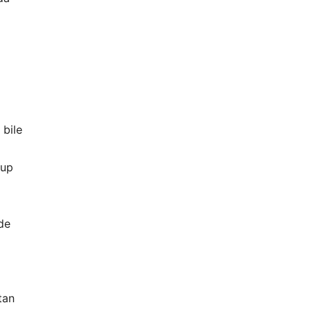
 bile
şup
de
tan