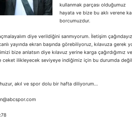
kullanmak parçası olduğumuz
hayata ve bize bu aklı verene ka
borcumuzdur.
açmalayalım diye verildiğini sanmıyorum. İletişim çağındayı
 canlı yayında ekran başında görebiliyoruz, kılavuza gerek y
mizi bize anlatsın diye kılavuz yerine karga çağırdığımız v
 ceket ilikleyecek seviyeye indiğimiz için bu durumda değil
huzur, akıl ve spor dolu bir hafta diliyorum…
tin@abcspor.com
c78