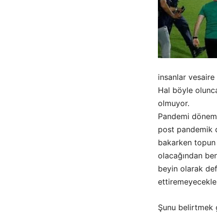
insanlar vesaire
Hal böyle olunca
olmuyor.
Pandemi dönemi
post pandemik d
bakarken topun 
olacağından ben 
beyin olarak de
ettiremeyecekler
Şunu belirtmek 