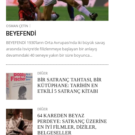
OSMAN ÇETİN
BEYEFENDİ
BEYEFENDİ 1930’ların Orta Avrupası’nda iki büyük savaş
arasında İsviçre’de filizlenmeye başlayan bir anlayış
devamındaki 40 seneye yakın bir süre boyunca...
DİĞER
BİR SATRANÇ TAHTASI, BİR
KÜTÜPHANE: TARİHİN EN
ETKİLİ 5 SATRANÇ KİTABI
DİĞER
64 KAREDEN BEYAZ
PERDEYE: SATRANÇ ÜZERİNE
EN İYİ FİLMLER, DİZİLER,
BELGESELLER