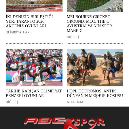
İKİ DENİZİN BİRLEŞTİĞİ
MELBOURNE CRICKET
YER: TARANTO 2026
GROUND, MCG, THE G,
AKDENİZ OYUNLARI
AVUSTRALYA’NIN SPOR
MABEDİ
OLİMPİYATLAR
DİĞER
TARİHE KARIŞAN OLİMPİYAT
HOPLITODROMOS: ANTİK
BENZERİ OYUNLAR
DÜNYANIN MEŞHUR KOŞUSU
DİĞER
ATLETİZM