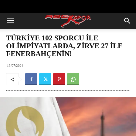
https://abcspor.com/wp-
content/uploads/2020/11/ataturk.jpg
TÜRKİYE 102 SPORCU İLE
OLİMPİYATLARDA, ZİRVE 27 İLE
FENERBAHÇENİN!
19/07/2024