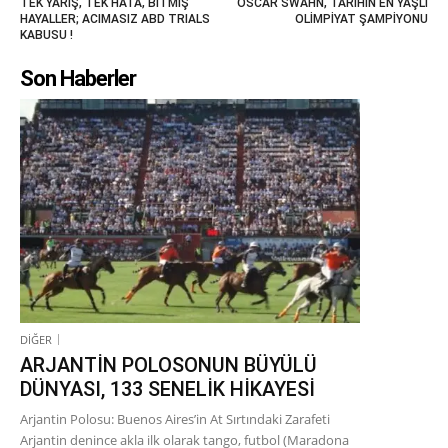
TEK YARIŞ, TEK HATA, BİTMİŞ
OSCAR SWAHN, TARİHİN EN YAŞLI
HAYALLER; ACIMASIZ ABD TRIALS
OLİMPİYAT ŞAMPİYONU
KABUSU !
Son Haberler
DİĞER
ARJANTİN POLOSONUN BÜYÜLÜ
DÜNYASI, 133 SENELİK HİKAYESİ
Arjantin Polosu: Buenos Aires’in At Sırtındaki Zarafeti
Arjantin denince akla ilk olarak tango, futbol (Maradona