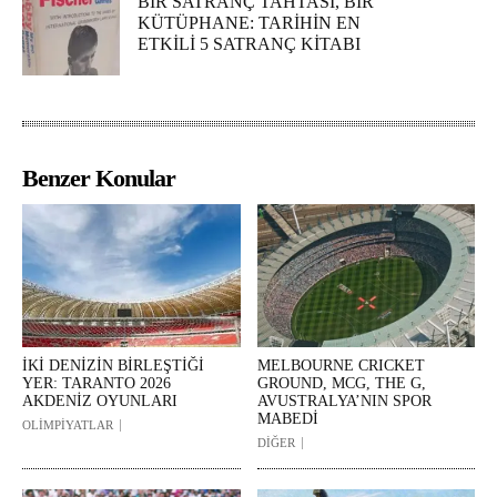
BİR SATRANÇ TAHTASI, BİR
KÜTÜPHANE: TARİHİN EN
ETKİLİ 5 SATRANÇ KİTABI
Benzer Konular
İKİ DENİZİN BİRLEŞTİĞİ
MELBOURNE CRICKET
YER: TARANTO 2026
GROUND, MCG, THE G,
AKDENİZ OYUNLARI
AVUSTRALYA’NIN SPOR
MABEDİ
OLİMPİYATLAR
DİĞER