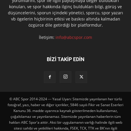
yorumlarını, spor ile ilgili paylaşmaya değer buldukları
konuları, ve spor hakkında ilginç buldukları bilgi, görüş ve
düşüncelerini, sporun içindeki yönetici, sporcu, spor yazarı
vb ögelerin hiçbirinin etkisi ve baskısı altında kalmadan
özgürce dile getirdiği bir platformdur.
İletişim:
info@abcspor.com
BİZİ TAKİP EDİN
© ABC Spor 2014-2024 --- Yasal Uyarı: Sitemizde yayınlanan her türlü
fotoğraf, yazı, haber ve diğer içerikler, 5846 sayılı Fikir ve Sanat Eserleri
Kanunu 36. madde uyarınca kaynak gösterilmeden kullanılamaz,
çoğaltılamaz ve yayınlanamaz. Sitemizde yayınlanan haberlerin tüm
hakları ABC Spor'a aittir. Aksi bir uygulamanın varlığı halinde ilgili web
sitesi sahibi ve yetkilileri hakkında, FSEK, TCK, TTK ve BK'nın ilgili