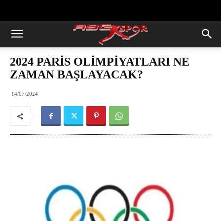
https://abcspor.com/wp-
content/uploads/2020/11/ataturk.jpg
2024 PARİS OLİMPİYATLARI NE
ZAMAN BAŞLAYACAK?
14/07/2024