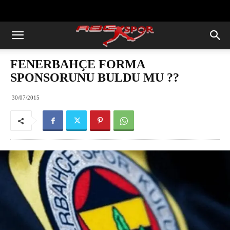
https://abcspor.com/wp-
content/uploads/2020/11/ataturk.jpg
FENERBAHÇE FORMA
SPONSORUNU BULDU MU ??
30/07/2015