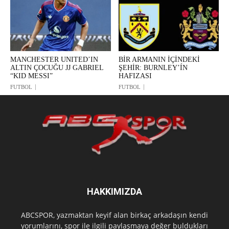
MANCHESTER UNITED’IN
BİR ARMANIN İÇİNDEKİ
ALTIN ÇOCUĞU JJ GABRIEL
ŞEHİR: BURNLEY’ÍN
“KID MESSI”
HAFIZASI
FUTBOL
FUTBOL
HAKKIMIZDA
ABCSPOR, yazmaktan keyif alan birkaç arkadaşın kendi
yorumlarını, spor ile ilgili paylaşmaya değer buldukları