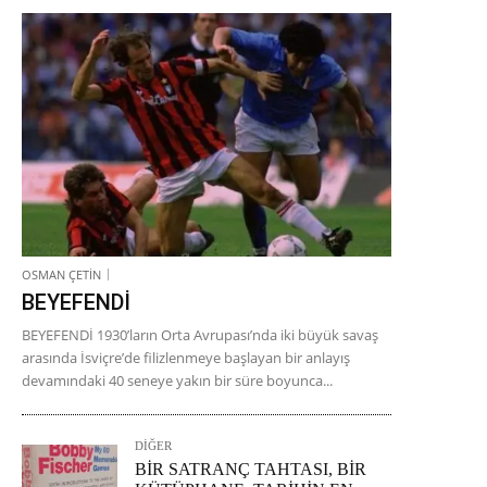
OSMAN ÇETİN
BEYEFENDİ
BEYEFENDİ 1930’ların Orta Avrupası’nda iki büyük savaş
arasında İsviçre’de filizlenmeye başlayan bir anlayış
devamındaki 40 seneye yakın bir süre boyunca...
DİĞER
BİR SATRANÇ TAHTASI, BİR