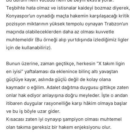
Teşbihte hata olmaz ve istisnalar kaideyi bozmaz diyerek,
Konyaspor’un oynadığı maçta hakemin karşılaşacağı kritik
pozisyon miktarının yüksek tempolu oynayan Trabzon’un
maçında olabileceklerden daha az olması kuvvetle
muhtemeldir (Bu örneği alıp yurtdışında izlediğimiz ligler
için de kullanabiliriz).
Bunun üzerine, zaman geçtikçe, herkesin “X takım ligin
en iyisi” yaftalaması da eklenince bilinç altı yavaştan
güçlüye kayar, aslında güçlü değil de kolay olana
kaymadır o eğilim. Adalet dağıtma duygusu gittikçe zaten
onlar hak ediyor anlayışına doğru meyleder. İşte o andan
itibaren duygular rasyonelliğe karşı hâkim olmaya başlar
ve bu iş böyle uzar gider.
Kısacası zaten iyi oynayıp şampiyon olması muhtemel
olan takıma gereksiz bir hakem enjeksiyonu olur.