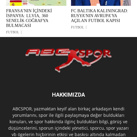
FRANSA’NIN İÇİNDEKİ
FC BALTIKA KALININGRAD:
İSPANYA: LLVIA, 360
RUSYA’NIN AVRUPA’YA
SENELİK COĞRAFYA
AÇILAN FUTBOL KAPISI
BULMACASI
FUTBOL
FUTBOL
HAKKIMIZDA
ABCSPOR, yazmaktan keyif alan birkaç arkadaşın kendi
yorumlarını, spor ile ilgili paylaşmaya değer buldukları
konuları, ve spor hakkında ilginç buldukları bilgi, görüş ve
düşüncelerini, sporun içindeki yönetici, sporcu, spor yazarı
vb ögelerin hiçbirinin etkisi ve baskısı altında kalmadan