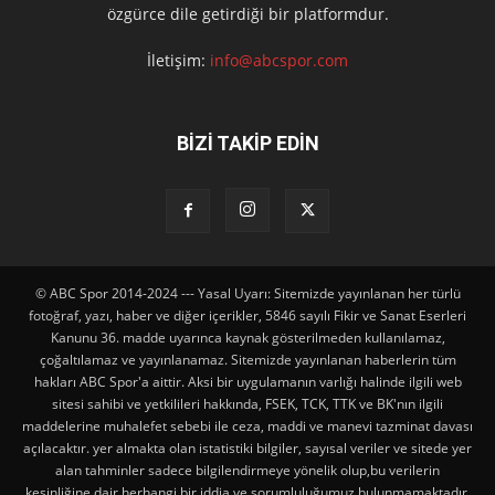
özgürce dile getirdiği bir platformdur.
İletişim:
info@abcspor.com
BİZİ TAKİP EDİN
© ABC Spor 2014-2024 --- Yasal Uyarı: Sitemizde yayınlanan her türlü
fotoğraf, yazı, haber ve diğer içerikler, 5846 sayılı Fikir ve Sanat Eserleri
Kanunu 36. madde uyarınca kaynak gösterilmeden kullanılamaz,
çoğaltılamaz ve yayınlanamaz. Sitemizde yayınlanan haberlerin tüm
hakları ABC Spor'a aittir. Aksi bir uygulamanın varlığı halinde ilgili web
sitesi sahibi ve yetkilileri hakkında, FSEK, TCK, TTK ve BK'nın ilgili
maddelerine muhalefet sebebi ile ceza, maddi ve manevi tazminat davası
açılacaktır. yer almakta olan istatistiki bilgiler, sayısal veriler ve sitede yer
alan tahminler sadece bilgilendirmeye yönelik olup,bu verilerin
kesinliğine dair herhangi bir iddia ve sorumluluğumuz bulunmamaktadır.