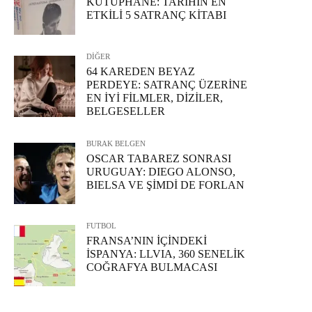
KÜTÜPHANE: TARİHİN EN
ETKİLİ 5 SATRANÇ KİTABI
DİĞER
64 KAREDEN BEYAZ
PERDEYE: SATRANÇ ÜZERİNE
EN İYİ FİLMLER, DİZİLER,
BELGESELLER
BURAK BELGEN
OSCAR TABAREZ SONRASI
URUGUAY: DIEGO ALONSO,
BIELSA VE ŞİMDİ DE FORLAN
FUTBOL
FRANSA’NIN İÇİNDEKİ
İSPANYA: LLVIA, 360 SENELİK
COĞRAFYA BULMACASI