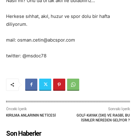
Nasıl mı? Onu da ortak akıl ile bulabiliriz…
Herkese sıhhat, akıl, huzur ve spor dolu bir hafta
diliyorum.
mail: osman.cetin@abcspor.com
twitter: @msdoc78
Önceki İçerik
Sonraki İçerik
KIRILMA ANLARININ NETİCESİ
GOLF-KAYAK (SKI) VE RAGBİ, BU
İSİMLER NEREDEN GELİYOR ?
Son Haberler