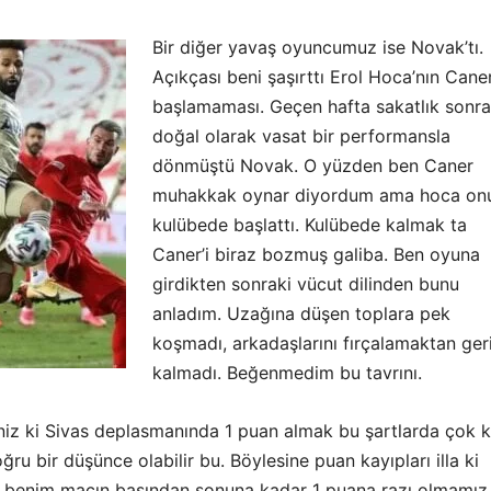
Bir diğer yavaş oyuncumuz ise Novak’tı.
Açıkçası beni şaşırttı Erol Hoca’nın Caner
başlamaması. Geçen hafta sakatlık sonra
doğal olarak vasat bir performansla
dönmüştü Novak. O yüzden ben Caner
muhakkak oynar diyordum ama hoca on
kulübede başlattı. Kulübede kalmak ta
Caner’i biraz bozmuş galiba. Ben oyuna
girdikten sonraki vücut dilinden bunu
anladım. Uzağına düşen toplara pek
koşmadı, arkadaşlarını fırçalamaktan ger
kalmadı. Beğenmedim bu tavrını.
niz ki Sivas deplasmanında 1 puan almak bu şartlarda çok 
ğru bir düşünce olabilir bu. Böylesine puan kayıpları illa ki
k benim maçın başından sonuna kadar 1 puana razı olmamız