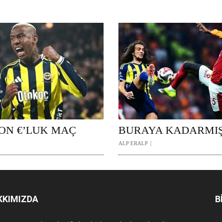
YON €’LUK MAÇ
BURAYA KADARMI
ALP ERALP
KKIMIZDA
B