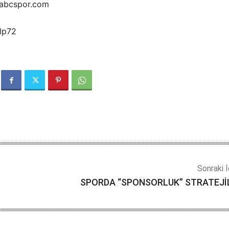
@abcspor.com
alp72
Sonraki İ
SPORDA “SPONSORLUK” STRATEJİ