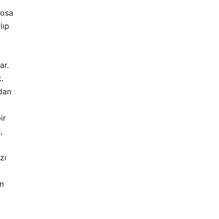
Sosa
lıp
ar.
.
zdan
ir
,
zı
n