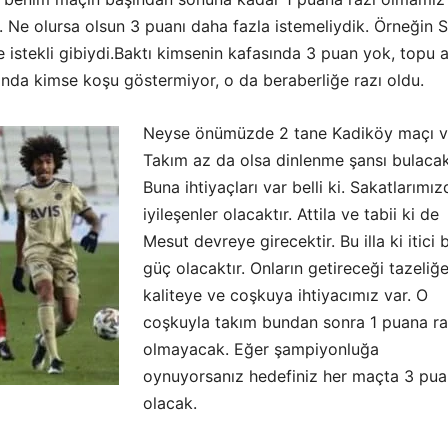
 Ne olursa olsun 3 puanı daha fazla istemeliydik. Örneğin 
 istekli gibiydi.Baktı kimsenin kafasında 3 puan yok, topu a
ğında kimse koşu göstermiyor, o da beraberliğe razı oldu.
Neyse önümüzde 2 tane Kadiköy maçı v
Takım az da olsa dinlenme şansı bulacak
Buna ihtiyaçları var belli ki. Sakatlarımı
iyileşenler olacaktır. Attila ve tabii ki de
Mesut devreye girecektir. Bu illa ki itici b
güç olacaktır. Onların getireceği tazeliğe
kaliteye ve coşkuya ihtiyacımız var. O
coşkuyla takım bundan sonra 1 puana ra
olmayacak. Eğer şampiyonluğa
oynuyorsanız hedefiniz her maçta 3 pua
olacak.