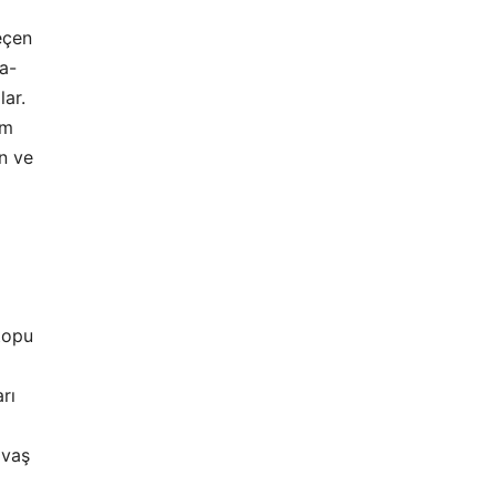
Geçen
a-
lar.
ım
n ve
topu
rı
avaş