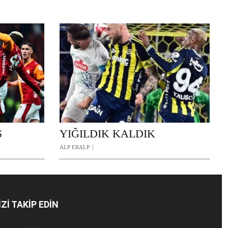
Ş
YIĞILDIK KALDIK
ALP ERALP
İZİ TAKİP EDİN