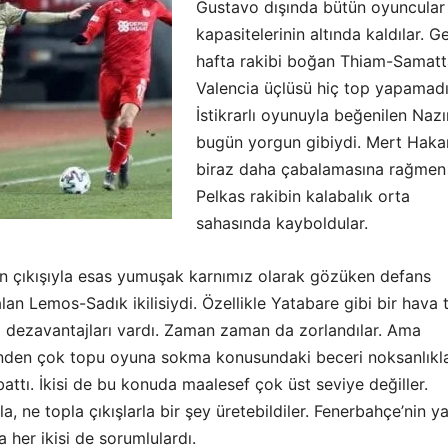
Gustavo dışında bütün oyuncular
kapasitelerinin altında kaldılar. 
hafta rakibi boğan Thiam-Samatt
Valencia üçlüsü hiç top yapamadı
İstikrarlı oyunuyla beğenilen Naz
bugün yorgun gibiydi. Mert Haka
biraz daha çabalamasına rağmen
Pelkas rakibin kalabalık orta
sahasında kayboldular.
’ın çıkışıyla esas yumuşak karnımız olarak gözüken defans
an Lemos-Sadık ikilisiydi. Özellikle Yatabare gibi bir hava 
ı dezavantajları vardı. Zaman zaman da zorlandılar. Ama
inden çok topu oyuna sokma konusundaki beceri noksanlıkla
ttı. İkisi de bu konuda maalesef çok üst seviye değiller.
la, ne topla çıkışlarla bir şey üretebildiler. Fenerbahçe’nin y
her ikisi de sorumlulardı.