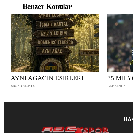
Benzer Konular
AYNI AĞACIN ESİRLERİ
35 MİL
BRUNO MONTE
ALP ERALP
HA