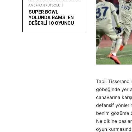
AMERİKAN FUTBOLU
SUPER BOWL
YOLUNDA RAMS: EN
DEĞERLİ 10 OYUNCU
Tabii Tisserand
göbeğinde yer al
canavarına karş
defansif yönler
benim gözüme ba
Ne dikine paslar
oyun kurmasında 