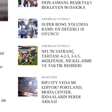
DEPLASMANI, BEŞİKTAŞ’I
BEKLEYEN 90 DAKİKA
AMERİKAN FUTBOLU
SUPER BOWL YOLUNDA
RAMS: EN DEĞERLİ 10
OYUNCU
AMERİKAN FUTBOLU
NFL’İN SATRANÇ
bir
TAHTASI: 4-2-5, 3-3-5,
46DEFENSE, NICKEL-DIME
VE TAKTİK REHBERİ
or
BASKETBOL
RIP CITY VEDA MI
EDİYOR? PORTLAND,
MODA CENTER,
İDDAALARIN PERDE
i de
ARKASI