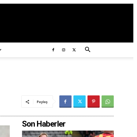
ds/2020/11/ataturk.jpg
Paylaş
Son Haberler