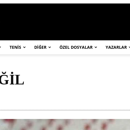
https://abcspor.com/wp-content/uploa
TENİS
DİĞER
ÖZEL DOSYALAR
YAZARLAR
EĞİL