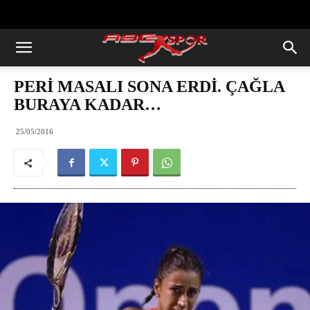
https://abcspor.com/wp-
content/uploads/2020/11/ataturk.jpg
PERİ MASALI SONA ERDİ. ÇAĞLA
BURAYA KADAR…
25/05/2016