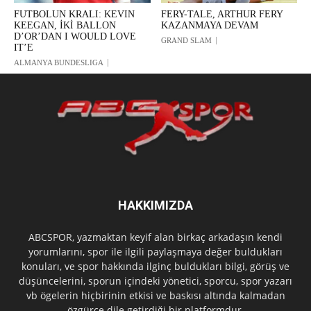
FUTBOLUN KRALI: KEVIN
FERY-TALE, ARTHUR FERY
KEEGAN, İKİ BALLON
KAZANMAYA DEVAM
D’OR’DAN I WOULD LOVE
GRAND SLAM
IT’E
ALMANYA BUNDESLIGA
HAKKIMIZDA
ABCSPOR, yazmaktan keyif alan birkaç arkadaşın kendi
yorumlarını, spor ile ilgili paylaşmaya değer buldukları
konuları, ve spor hakkında ilginç buldukları bilgi, görüş ve
düşüncelerini, sporun içindeki yönetici, sporcu, spor yazarı
vb ögelerin hiçbirinin etkisi ve baskısı altında kalmadan
özgürce dile getirdiği bir platformdur.