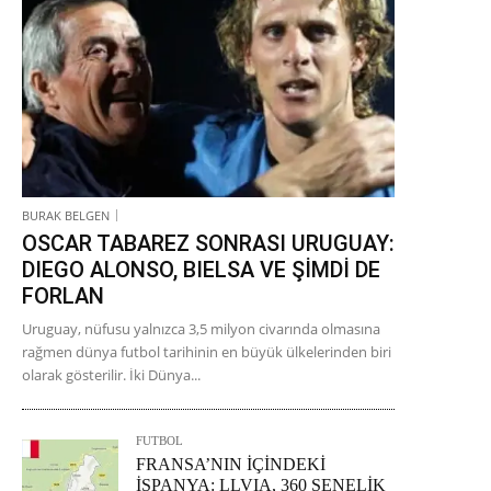
BURAK BELGEN
OSCAR TABAREZ SONRASI URUGUAY:
DIEGO ALONSO, BIELSA VE ŞİMDİ DE
FORLAN
Uruguay, nüfusu yalnızca 3,5 milyon civarında olmasına
rağmen dünya futbol tarihinin en büyük ülkelerinden biri
olarak gösterilir. İki Dünya...
FUTBOL
FRANSA’NIN İÇİNDEKİ
İSPANYA: LLVIA, 360 SENELİK