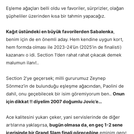
Eşleme ağaçları belli oldu ve favoriler, sürprizler, olağan
şüpheliler üzerinden kısa bir tahmin yapacağız.
Kağıt üstündeki en büyük favorilerden Sabalenka
,
benim için de en önemli aday. Hem kendine uygun kort,
hem formda olması ile 2023-24’ün (2025’in de finalisti)
kazananı o idi. Section 1’den rahat rahat çıkacak demek
malumun ilanı!..
Section 2’ye geçersek; milli gururumuz Zeynep
Sönmez’in de bulunduğu eşleşme ağacından, Paolini de
dahil, onu geçebilecek bir isim göremiyorum ben..
Onun
için dikkat !! diyelim 2007 doğumlu Jovic’e…
Ace kalitesini yukarı çeker, yani servislerinde de diğer
artılarına yaklaşırsa,
bugün olmasa da, en geç 1-2 sene
içerisinde bir Grand Slam finali göreceğine
eminim genç