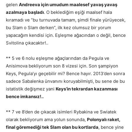
gelen
Andreeva için umudum maalesef yavaş yavaş
azalmaya başladı
. O beklediğim eşiği maalsef hala
kıramadı ve “bu turnuvada tamam, şimdi finale yürüyecek,
bu Slam o Slam derken”, ilk kez olumsuz bir yorum
yapacağım kendisi için. Eşleşme ağacından o değil, bence
Svitolina çıkacaktır!..
** 5 ve 6 nolu eşleşme ağaçlarından da Pegula ve
Anisimova bekliyorum son 8 vizesi için. Son şampiyon
Keys, Pegula’yı geçebilir mi? Bence hayır. 2013’den sonra
sadece Sabalenka ünvanını koruyabilmişti, bu sene de bu
istatistik değişmez yani
Keys’in tekrardan kazanması
bence imkansız!..
** 7 ve 8’den de çıkacak isimleri Rybakina ve Swiatek
olarak bekliyorum ama yolun sonunda,
Polonyalı raket,
final göremediği tek Slam olan bu kortlarda
, bence yine