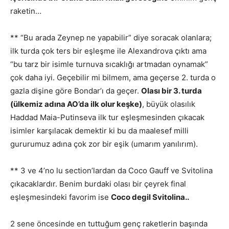
raketin…
** “Bu arada Zeynep ne yapabilir” diye soracak olanlara;
ilk turda çok ters bir eşleşme ile Alexandrova çıktı ama
“bu tarz bir isimle turnuva sıcaklığı artmadan oynamak”
çok daha iyi. Geçebilir mi bilmem, ama geçerse 2. turda o
gazla dişine göre Bondar’ı da geçer.
Olası bir 3. turda
(ülkemiz adına AO’da ilk olur keşke)
, büyük olasılık
Haddad Maia-Putinseva ilk tur eşleşmesinden çıkacak
isimler karşılacak demektir ki bu da maalesef milli
gururumuz adına çok zor bir eşik (umarım yanılırım).
** 3 ve 4’no lu section’lardan da Coco Gauff ve Svitolina
çıkacaklardır. Benim burdaki olası bir çeyrek final
eşleşmesindeki favorim ise
Coco degil Svitolina..
2 sene öncesinde en tuttuğum genç raketlerin başında