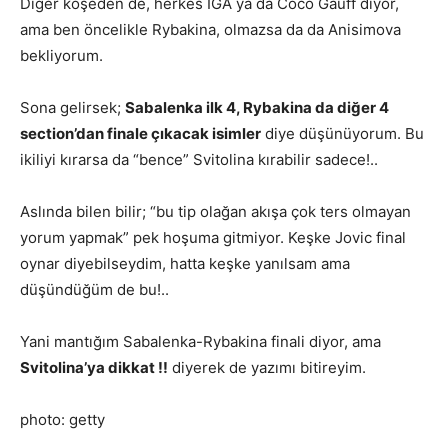
Diğer köşeden de, herkes IGA ya da Coco Gauff diyor,
ama ben öncelikle Rybakina, olmazsa da da Anisimova
bekliyorum.
Sona gelirsek;
Sabalenka ilk 4, Rybakina da diğer 4
section’dan finale çıkacak isimler
diye düşünüyorum. Bu
ikiliyi kırarsa da “bence” Svitolina kırabilir sadece!..
Aslında bilen bilir; “bu tip olağan akışa çok ters olmayan
yorum yapmak” pek hoşuma gitmiyor. Keşke Jovic final
oynar diyebilseydim, hatta keşke yanılsam ama
düşündüğüm de bu!..
Yani mantığım Sabalenka-Rybakina finali diyor, ama
Svitolina’ya dikkat !!
diyerek de yazımı bitireyim.
photo: getty