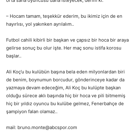
orta saha oyuncusu daha isteyecek, derim ki:
– Hocam tamam, teşekkür ederim, bu ikimiz için de en
hayırlısı, yol yakınken ayrılalım..
Futbol cahili kibirli bir başkan ve çapsız bir hoca bir araya
gelirse sonuç bu olur işte. Her maç sonu istifa korosu
başlar..
Ali Koç’u bu kulübün başına bela eden milyonlardan biri
de benim, boynumun borcudur, gönderinceye kadar da
yazmaya devam edeceğim, Ali Koç bu kulüpte başkan
olduğu sürece aklı başında hiç bir hoca ve pili bitmemiş
hiç bir yıldız oyuncu bu kulübe gelmez, Fenerbahçe de
şampiyon falan olamaz..
mail: bruno.monte@abcspor.com