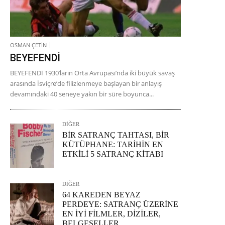
OSMAN ÇETİN
BEYEFENDİ
BEYEFENDİ 1930’ların Orta Avrupası’nda iki büyük savaş
arasında İsviçre’de filizlenmeye başlayan bir anlayış
devamındaki 40 seneye yakın bir süre boyunca...
DİĞER
BİR SATRANÇ TAHTASI, BİR
KÜTÜPHANE: TARİHİN EN
ETKİLİ 5 SATRANÇ KİTABI
DİĞER
64 KAREDEN BEYAZ
PERDEYE: SATRANÇ ÜZERİNE
EN İYİ FİLMLER, DİZİLER,
BELGESELLER