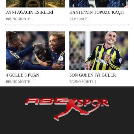
AYNI AĞACIN ESİRLERİ
KANTE’NİN TOPUZU KAÇTI
BRUNO MONTE
ALP ERALP
4 GOLLE 3 PUAN
SON GÜLEN İYİ GÜLER
BRUNO MONTE
BRUNO MONTE