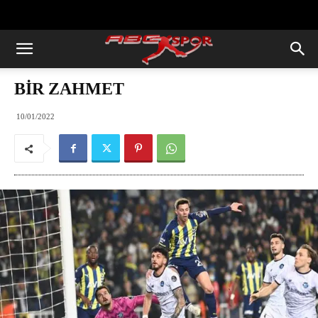
https://abcspor.com/wp-
content/uploads/2020/11/ataturk.jpg
BİR ZAHMET
10/01/2022