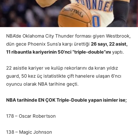
NBA’de Oklahoma City Thunder forması giyen Westbrook,
dün gece Phoenix Suns’a karşı ürettiği
26 sayı, 22 asist,
11 ribauntla kariyerinin 50’nci “triple-double”ını
yaptı.
22 asistle kariyer ve kulüp rekorlarını da kıran yıldız
guard, 50 kez üç istatistikte çift hanelere ulaşan 6’ncı
oyuncu olarak NBA tarihine geçti.
NBA tarihinde EN ÇOK Triple-Double yapan isimler ise;
178 – Oscar Robertson
138 – Magic Johnson