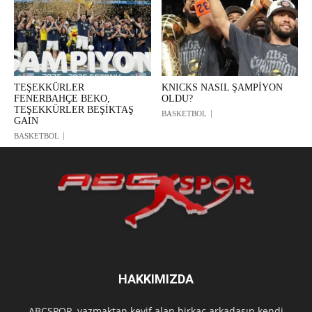
TEŞEKKÜRLER
KNICKS NASIL ŞAMPİYON
FENERBAHÇE BEKO,
OLDU?
TEŞEKKÜRLER BEŞİKTAŞ
BASKETBOL
GAIN
BASKETBOL
HAKKIMIZDA
ABCSPOR, yazmaktan keyif alan birkaç arkadaşın kendi