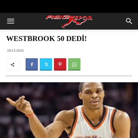
https://abcspor.com/wp-
content/uploads/2020/11/ataturk.jpg
WESTBROOK 50 DEDİ!
18/12/2016