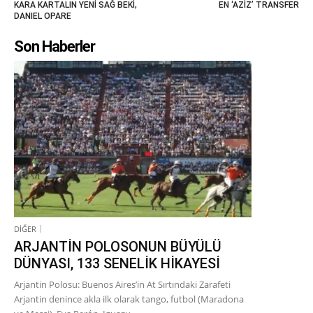
KARA KARTALIN YENİ SAĞ BEKİ,
EN ‘AZİZ’ TRANSFER
DANIEL OPARE
Son Haberler
DİĞER
ARJANTİN POLOSONUN BÜYÜLÜ
DÜNYASI, 133 SENELİK HİKAYESİ
Arjantin Polosu: Buenos Aires’in At Sırtındaki Zarafeti
Arjantin denince akla ilk olarak tango, futbol (Maradona