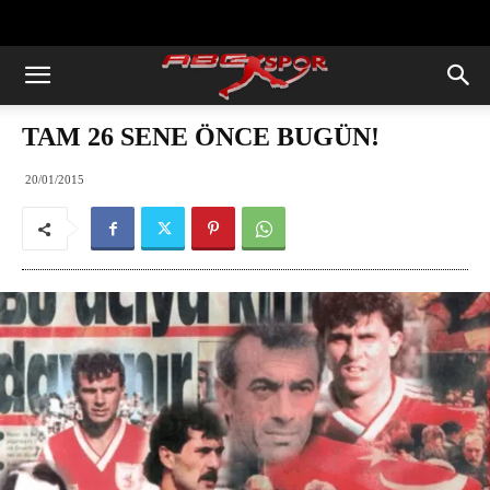
https://abcspor.com/wp-
content/uploads/2020/11/ataturk.jpg
TAM 26 SENE ÖNCE BUGÜN!
20/01/2015