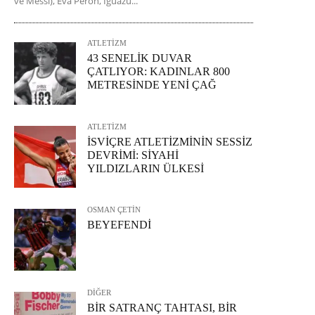
ve Messi), Eva Perón, Iguazu...
ATLETİZM
43 SENELİK DUVAR
ÇATLIYOR: KADINLAR 800
METRESİNDE YENİ ÇAĞ
ATLETİZM
İSVİÇRE ATLETİZMİNİN SESSİZ
DEVRİMİ: SİYAHİ
YILDIZLARIN ÜLKESİ
OSMAN ÇETİN
BEYEFENDİ
DİĞER
BİR SATRANÇ TAHTASI, BİR