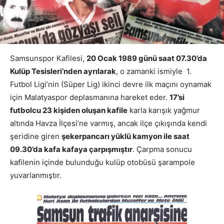
Samsunspor Kafilesi,
20 Ocak 1989 günü saat 07.30’da
Kulüp Tesisleri’nden ayrılarak
, o zamanki ismiyle 1.
Futbol Ligi’nin (Süper Lig) ikinci devre ilk maçını oynamak
için Malatyaspor deplasmanına hareket eder.
17’si
futbolcu 23 kişiden oluşan kafile
karla karışık yağmur
altında Havza İlçesi’ne varmış, ancak ilçe çıkışında kendi
şeridine giren
şekerpancarı yüklü kamyon ile saat
09.30’da kafa kafaya çarpışmıştır
. Çarpma sonucu
kafilenin içinde bulunduğu kulüp otobüsü şarampole
yuvarlanmıştır.