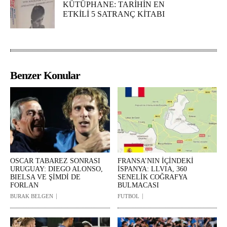
KÜTÜPHANE: TARİHİN EN
ETKİLİ 5 SATRANÇ KİTABI
Benzer Konular
OSCAR TABAREZ SONRASI
FRANSA’NIN İÇİNDEKİ
URUGUAY: DIEGO ALONSO,
İSPANYA: LLVIA, 360
BIELSA VE ŞİMDİ DE
SENELİK COĞRAFYA
FORLAN
BULMACASI
BURAK BELGEN
FUTBOL