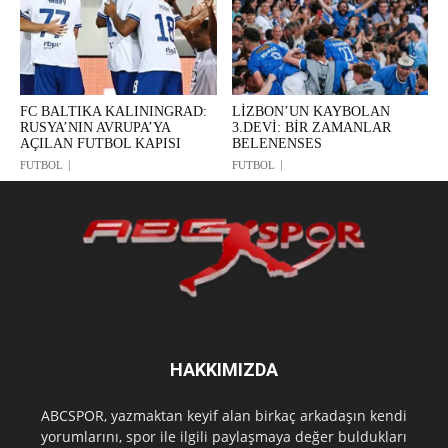
FC BALTIKA KALININGRAD:
LİZBON’UN KAYBOLAN
RUSYA’NIN AVRUPA’YA
3.DEVİ: BİR ZAMANLAR
AÇILAN FUTBOL KAPISI
BELENENSES
FUTBOL
FUTBOL
HAKKIMIZDA
ABCSPOR, yazmaktan keyif alan birkaç arkadaşın kendi
yorumlarını, spor ile ilgili paylaşmaya değer buldukları