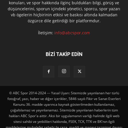
konuları, ve spor hakkında ilginç buldukları bilgi, görüş ve
düşüncelerini, sporun içindeki yönetici, sporcu, spor yazarı
vb ögelerin hiçbirinin etkisi ve baskısı altında kalmadan
özgürce dile getirdiği bir platformdur.
İletişim:
info@abcspor.com
BİZİ TAKİP EDİN
© ABC Spor 2014-2024 --- Yasal Uyarı: Sitemizde yayınlanan her türlü
fotoğraf, yazı, haber ve diğer içerikler, 5846 sayılı Fikir ve Sanat Eserleri
Kanunu 36. madde uyarınca kaynak gösterilmeden kullanılamaz,
çoğaltılamaz ve yayınlanamaz. Sitemizde yayınlanan haberlerin tüm
hakları ABC Spor'a aittir. Aksi bir uygulamanın varlığı halinde ilgili web
sitesi sahibi ve yetkilileri hakkında, FSEK, TCK, TTK ve BK'nın ilgili
maddelerine muhalefet sebebi ile ceza, maddi ve manevi tazminat davası