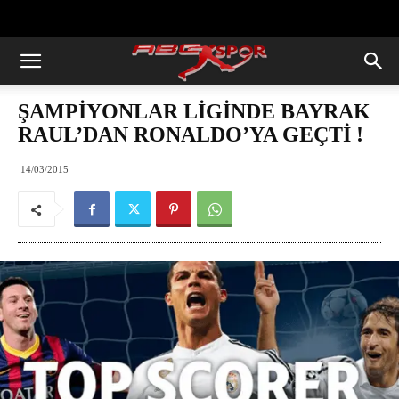
https://abcspor.com/wp-
content/uploads/2020/11/ataturk.jpg
ŞAMPİYONLAR LİGİNDE BAYRAK
RAUL’DAN RONALDO’YA GEÇTİ !
14/03/2015