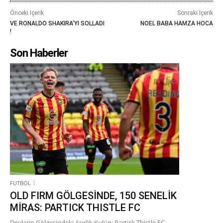
Önceki İçerik
Sonraki İçerik
VE RONALDO SHAKIRA’YI SOLLADI
NOEL BABA HAMZA HOCA
!
Son Haberler
FUTBOL
OLD FIRM GÖLGESİNDE, 150 SENELİK
MİRAS: PARTICK THISTLE FC
Devlerin Gölgesindeki Asırlık Kulüp: Partick Thistle FC