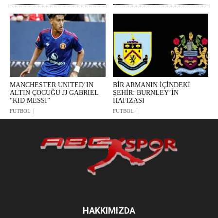
MANCHESTER UNITED’IN
BİR ARMANIN İÇİNDEKİ
ALTIN ÇOCUĞU JJ GABRIEL
ŞEHİR: BURNLEY’ÍN
“KID MESSI”
HAFIZASI
FUTBOL
FUTBOL
HAKKIMIZDA