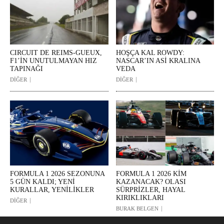
CIRCUIT DE REIMS-GUEUX,
HOŞÇA KAL ROWDY:
F1’İN UNUTULMAYAN HIZ
NASCAR’IN ASİ KRALINA
TAPINAĞI
VEDA
DİĞER
DİĞER
FORMULA 1 2026 SEZONUNA
FORMULA 1 2026 KİM
5 GÜN KALDI; YENİ
KAZANACAK? OLASI
KURALLAR, YENİLİKLER
SÜRPRİZLER, HAYAL
KIRIKLIKLARI
DİĞER
BURAK BELGEN