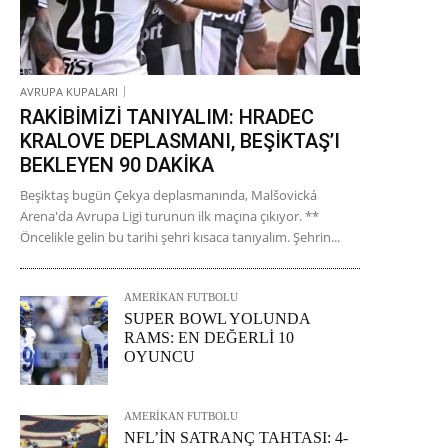
AVRUPA KUPALARI
RAKİBİMİZİ TANIYALIM: HRADEC
KRALOVE DEPLASMANI, BEŞİKTAŞ’I
BEKLEYEN 90 DAKİKA
Beşiktaş bugün Çekya deplasmanında, Malšovická
Arena'da Avrupa Ligi turunun ilk maçına çıkıyor. **
Öncelikle gelin bu tarihi şehri kısaca tanıyalım. Şehrin...
AMERİKAN FUTBOLU
SUPER BOWL YOLUNDA
RAMS: EN DEĞERLİ 10
OYUNCU
AMERİKAN FUTBOLU
NFL’İN SATRANÇ TAHTASI: 4-