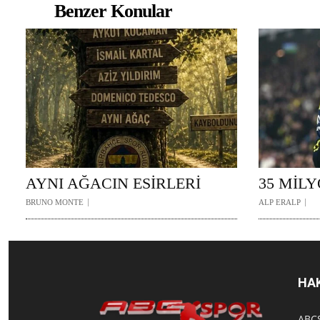
Benzer Konular
AYNI AĞACIN ESİRLERİ
35 MİL
BRUNO MONTE
ALP ERALP
HA
ABCS