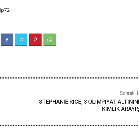
alp72
Sonraki İ
STEPHANIE RICE, 3 OLİMPİYAT ALTINI
KİMLİK ARAYI