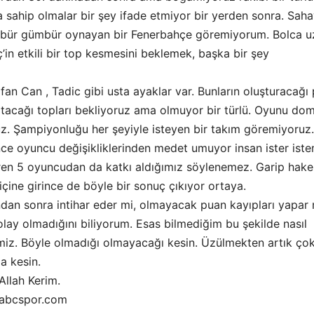
opa sahip olmalar bir şey ifade etmiyor bir yerden sonra. Sah
bür gümbür oynayan bir Fenerbahçe göremiyorum. Bolca u
ç’in etkili bir top kesmesini beklemek, başka bir şey
fan Can , Tadic gibi usta ayaklar var. Bunların oluşturacağı
 atacağı topları bekliyoruz ama olmuyor bir türlü. Oyunu do
uz. Şampiyonluğu her şeyiyle isteyen bir takım göremiyoruz.
ince oyuncu değişikliklerinden medet umuyor insan ister ist
en 5 oyuncudan da katkı aldığımız söylenemez. Garip hak
 içine girince de böyle bir sonuç çıkıyor ortaya.
dan sonra intihar eder mi, olmayacak puan kayıpları yapar 
lay olmadığını biliyorum. Esas bilmediğim bu şekilde nasıl
z. Böyle olmadığı olmayacağı kesin. Üzülmekten artık ço
a kesin.
Allah Kerim.
@abcspor.com