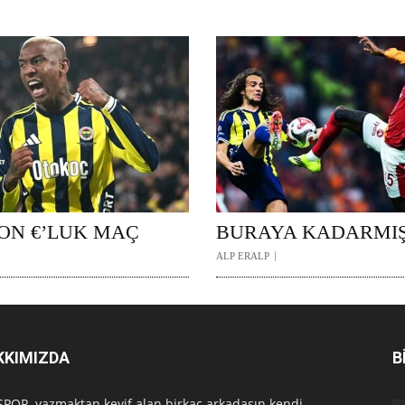
YON €’LUK MAÇ
BURAYA KADARMI
ALP ERALP
KKIMIZDA
B
POR, yazmaktan keyif alan birkaç arkadaşın kendi