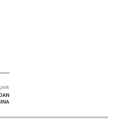
çerik
NDAN
ŞINA