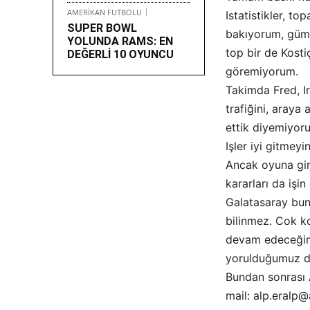
AMERİKAN FUTBOLU
Istatistikler, t
SUPER BOWL
bakıyorum, güm
YOLUNDA RAMS: EN
top bir de Kosti
DEĞERLİ 10 OYUNCU
göremiyorum.
Takimda Fred, Ir
trafiğini, araya
ettik diyemiyor
Işler iyi gitmey
Ancak oyuna gir
kararları da işin
Galatasaray bun
bilinmez. Cok ko
devam edeceğimi
yorulduğumuz d
Bundan sonrası 
mail: alp.eralp