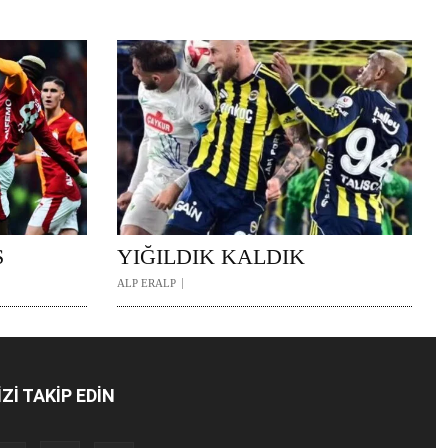
Ş
YIĞILDIK KALDIK
ALP ERALP
İZİ TAKİP EDİN