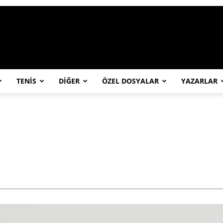
https://abcspor.com/wp-content/uploa
TENİS
DİĞER
ÖZEL DOSYALAR
YAZARLAR