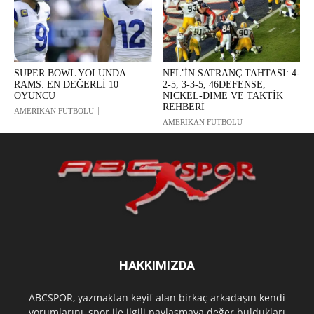
SUPER BOWL YOLUNDA
NFL’İN SATRANÇ TAHTASI: 4-
RAMS: EN DEĞERLİ 10
2-5, 3-3-5, 46DEFENSE,
OYUNCU
NICKEL-DIME VE TAKTİK
REHBERİ
AMERİKAN FUTBOLU
AMERİKAN FUTBOLU
HAKKIMIZDA
ABCSPOR, yazmaktan keyif alan birkaç arkadaşın kendi
yorumlarını, spor ile ilgili paylaşmaya değer buldukları