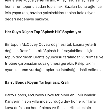
teknelerle koyda yerlerini alır. Amaç, sağ sahayı aşan bir
home run topunu sudan toplamak. Bazıları bunu eğlence
için yaparken, bazıları yakaladıkları topları koleksiyon
değeri nedeniyle saklıyor.
Her Suya Düşen Top “Splash Hit” Sayılmıyor
Bir topun McCovey Cove’a düşmesi tek başına yeterli
değildir. Resmî olarak “Splash Hit” sayılabilmesi için
topun doğrudan Giants oyuncusu tarafından vurulması ve
tribüne çarpmadan suya gitmesi gerekir. Rakip takım
oyuncularının vurduğu toplar bu istatistiğe dahil edilmez.
Barry Bonds Koyun Tartışmasız Kralı
Barry Bonds, McCovey Cove tarihinin en ünlü ismidir.
Kariyerinin son yıllarında vurduğu dev home run’larla
koyu defalarca hedef almış ve Splash Hit listesinin