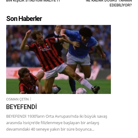
BİN KİŞİLİK STADYUM MALİYETİ
NE KADAR DOĞRU TAHMİN
EDEBİLİYOR?
Son Haberler
OSMAN ÇETİN
BEYEFENDİ
BEYEFENDİ 1930’ların Orta Avrupası’nda iki büyük savaş
arasında İsviçre’de filizlenmeye başlayan bir anlayış
devamındaki 40 seneye yakın bir süre boyunca...