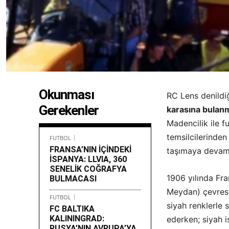
Okunması
RC Lens
denildi
Gerekenler
karasına bulanm
Madencilik ile f
temsilcilerinden
FUTBOL
FRANSA’NIN İÇİNDEKİ
taşımaya devam 
İSPANYA: LLVIA, 360
SENELİK COĞRAFYA
1906 yılında Fra
BULMACASI
Meydan) çevresin
FUTBOL
siyah renklerle
FC BALTIKA
KALININGRAD:
ederken; siyah i
RUSYA’NIN AVRUPA’YA