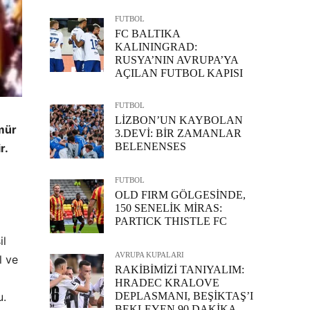
FUTBOL
FC BALTIKA
KALININGRAD:
RUSYA’NIN AVRUPA’YA
AÇILAN FUTBOL KAPISI
FUTBOL
LİZBON’UN KAYBOLAN
mür
3.DEVİ: BİR ZAMANLAR
BELENENSES
r.
FUTBOL
OLD FIRM GÖLGESİNDE,
150 SENELİK MİRAS:
PARTICK THISTLE FC
il
AVRUPA KUPALARI
l ve
RAKİBİMİZİ TANIYALIM:
HRADEC KRALOVE
DEPLASMANI, BEŞİKTAŞ’I
u.
BEKLEYEN 90 DAKİKA