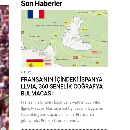
Son Haberler
FUTBOL
FRANSA’NIN İÇİNDEKİ İSPANYA:
LLVIA, 360 SENELİK COĞRAFYA
BULMACASI
Fransa'nın İçindeki İspanya: Llívia'nın 360 Yıllık
İlginç Hikayesi Haritaya baktığınızda ilk başta bir
hata olduğunu düşünebilirsiniz. Fransa'nın
güneyinde, Fransız topraklarının...