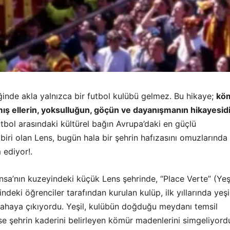
ğinde akla yalnızca bir futbol kulübü gelmez. Bu hikaye;
kö
ış ellerin, yoksulluğun, göçün ve dayanışmanın hikayesidi
utbol arasındaki kültürel bağın Avrupa’daki en güçlü
 biri olan Lens, bugün hala bir şehrin hafızasını omuzlarında
ediyor!.
nsa’nın kuzeyindeki küçük Lens şehrinde, “Place Verte” (Yeş
deki öğrenciler tarafından kurulan kulüp, ilk yıllarında yeşi
 sahaya çıkıyordu. Yeşil, kulübün doğduğu meydanı temsil
se şehrin kaderini belirleyen kömür madenlerini simgeliyord