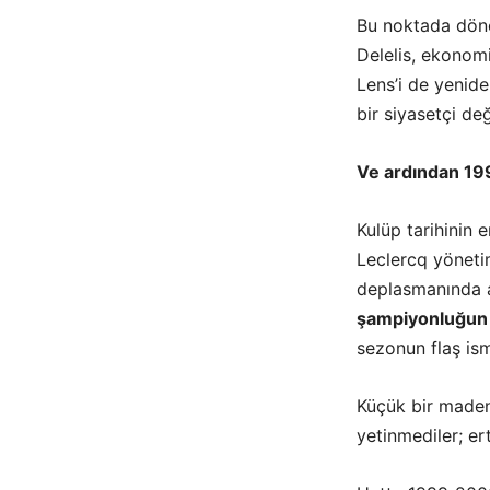
Bu noktada dö
Delelis, ekonom
Lens’i de yenide
bir siyasetçi d
Ve ardından 1
Kulüp tarihinin 
Leclercq
yönetim
deplasmanında a
şampiyonluğun k
sezonun flaş is
Küçük bir madenc
yetinmediler; er