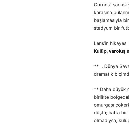
Corons” şarkısı 
karasına bulanmış
başlamasıyla bir
stadyum bir fut
Lens’in hikayesi 
Kulüp, varoluş 
**
I. Dünya Sava
dramatik biçimd
** Daha büyük d
birlikte bölged
omurgası çökerk
düştü; hatta bir
olmadıysa, kulü