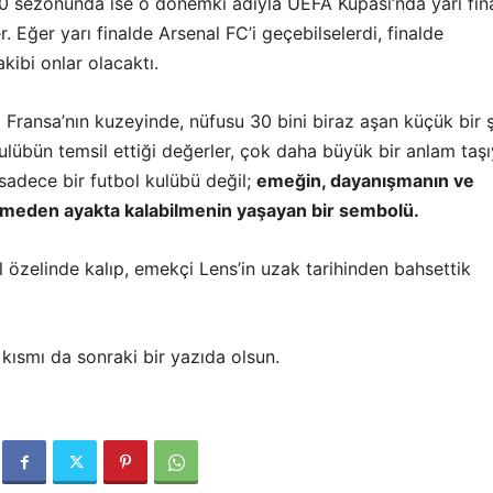
 sezonunda ise o dönemki adıyla UEFA Kupası’nda yarı fin
r. Eğer yarı finalde
Arsenal FC
’i geçebilselerdi, finalde
rakibi onlar olacaktı.
Fransa’nın kuzeyinde, nüfusu 30 bini biraz aşan küçük bir ş
kulübün temsil ettiği değerler, çok daha büyük bir anlam taşı
sadece bir futbol kulübü değil;
emeğin, dayanışmanın ve
tmeden ayakta kalabilmenin yaşayan bir sembolü.
 özelinde kalıp, emekçi Lens’in uzak tarihinden bahsettik
kısmı da sonraki bir yazıda olsun.