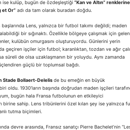
n ise kulüp, bugün de özdeşleştiği
“Kan ve Altın” renklerine
g et Or”
adı da tam olarak buradan doğdu.
n başlarında Lens, yalnızca bir futbol takımı değildi; maden
 alabildiği bir sığınaktı. Özellikle bölgeye çalışmak için gelen
nler, kulübün omurgasını oluşturuyordu. Günlerini yerin
da geçiren işçiler için futbol; karanlıktan, tozdan ve ağır ça
ısa süreli de olsa uzaklaşmanın bir yoluydu. Aynı zamanda
güçlendiren güçlü bir toplumsal bağdı.
an
Stade Bollaert-Delelis
de bu emeğin en büyük
iri oldu. 1930’ların başında doğrudan maden işçileri tarafı
yum, bugün hala Fransa futbolunun en etkileyici
 birine sahip. Lens tribünlerini özel kılan şey ise yalnızca f
anlı tutma biçimleri.
ında devre arasında, Fransız sanatçı
Pierre Bachelet
’nin “Le