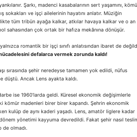
yankılanır. Şarkı, madenci kasabalarının sert yaşamını, kömü
 sokakları ve işçi ailelerinin hayatını anlatır. Müziğin
likte tüm tribün ayağa kalkar, atkılar havaya kalkar ve o an
bol sahasından çok ortak bir hafıza mekânına dönüşür.
yalnızca romantik bir işçi sınıfı anlatısından ibaret de değildi
mücadelesini defalarca vermek zorunda kaldı!
şı sırasında şehir neredeyse tamamen yok edildi, nüfus
e düştü. Ancak Lens ayakta kaldı.
arbe ise 1960’larda geldi. Küresel ekonomik değişimlerle
eki kömür madenleri birer birer kapandı. Şehrin ekonomik
en kulüp de aynı kaderi yaşadı. Lens, amatör liglere kadar
 dönem yönetimi kayyuma devredildi. Fakat şehir nasıl tesli
p de olmadı.