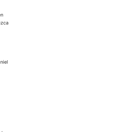
en
ızca
niel