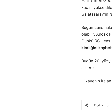
Hatta 1999-2000
kadar yükseldile
Galatasaray
’ın 
Bugün Lens hala 
olabilir. Ancak 
Çünkü
RC Lens
kimliğini kaybe
Bugün 20. yüzyıl
sizlere..
Hikayenin kalan 
Paylaş