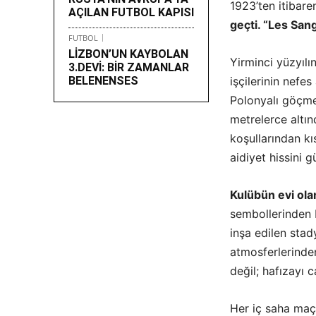
1923’ten itibare
AÇILAN FUTBOL KAPISI
geçti. “Les San
FUTBOL
LİZBON’UN KAYBOLAN
Yirminci yüzyılı
3.DEVİ: BİR ZAMANLAR
BELENENSES
işçilerinin nefes
Polonyalı göçme
metrelerce altın
koşullarından k
aidiyet hissini 
Kulübün evi ol
sembollerinden b
inşa edilen stad
atmosferlerinden
değil; hafızayı c
Her iç saha maç