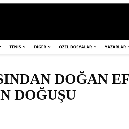
https://abcspor.com/wp-content/uploa
TENİS
DİĞER
ÖZEL DOSYALAR
YAZARLAR
INDAN DOĞAN EFS
IN DOĞUŞU