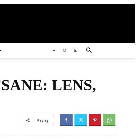
ds/2020/11/ataturk.jpg
ANE: LENS,
Paylaş