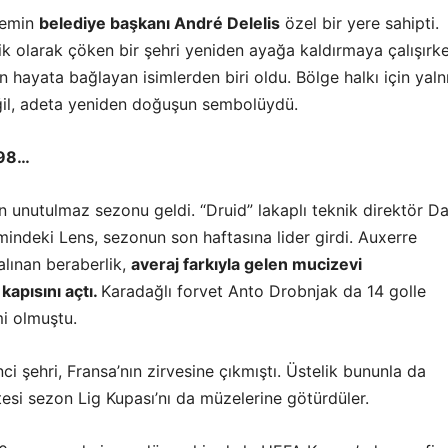
nemin
belediye başkanı
André Delelis
özel bir yere sahipti.
ik olarak çöken bir şehri yeniden ayağa kaldırmaya çalışırk
n hayata bağlayan isimlerden biri oldu. Bölge halkı için yaln
eğil, adeta yeniden doğuşun sembolüydü.
998…
en unutulmaz sezonu geldi. “Druid” lakaplı teknik direktör
Da
indeki Lens, sezonun son haftasına lider girdi. Auxerre
lınan beraberlik,
averaj farkıyla gelen mucizevi
apısını açtı.
Karadağlı forvet Anto Drobnjak da 14 golle
mi olmuştu.
i şehri, Fransa’nın zirvesine çıkmıştı. Üstelik bununla da
tesi sezon Lig Kupası’nı da müzelerine götürdüler.