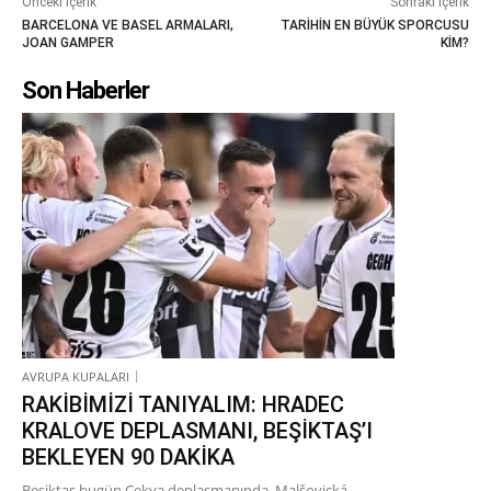
Önceki İçerik
Sonraki İçerik
BARCELONA VE BASEL ARMALARI,
TARİHİN EN BÜYÜK SPORCUSU
JOAN GAMPER
KİM?
Son Haberler
AVRUPA KUPALARI
RAKİBİMİZİ TANIYALIM: HRADEC
KRALOVE DEPLASMANI, BEŞİKTAŞ’I
BEKLEYEN 90 DAKİKA
Beşiktaş bugün Çekya deplasmanında, Malšovická