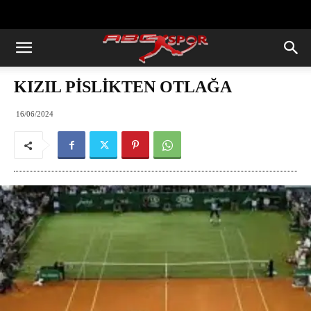
https://abcspor.com/wp-
content/uploads/2020/11/ataturk.jpg
KIZIL PİSLİKTEN OTLAĞA
16/06/2024