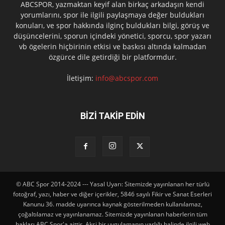
ABCSPOR, yazmaktan keyif alan birkaç arkadaşın kendi
yorumlarını, spor ile ilgili paylaşmaya değer buldukları
konuları, ve spor hakkında ilginç buldukları bilgi, görüş ve
düşüncelerini, sporun içindeki yönetici, sporcu, spor yazarı
vb ögelerin hiçbirinin etkisi ve baskısı altında kalmadan
özgürce dile getirdiği bir platformdur.
İletişim:
info@abcspor.com
BİZİ TAKİP EDİN
© ABC Spor 2014-2024 --- Yasal Uyarı: Sitemizde yayınlanan her türlü
fotoğraf, yazı, haber ve diğer içerikler, 5846 sayılı Fikir ve Sanat Eserleri
Kanunu 36. madde uyarınca kaynak gösterilmeden kullanılamaz,
çoğaltılamaz ve yayınlanamaz. Sitemizde yayınlanan haberlerin tüm
hakları ABC Spor'a aittir. Aksi bir uygulamanın varlığı halinde ilgili web