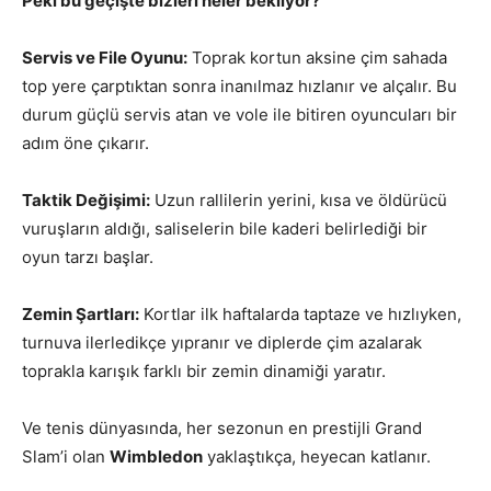
Peki bu geçişte bizleri neler bekliyor?
Servis ve File Oyunu:
Toprak kortun aksine çim sahada
top yere çarptıktan sonra inanılmaz hızlanır ve alçalır. Bu
durum güçlü servis atan ve vole ile bitiren oyuncuları bir
adım öne çıkarır.
Taktik Değişimi:
Uzun rallilerin yerini, kısa ve öldürücü
vuruşların aldığı, saliselerin bile kaderi belirlediği bir
oyun tarzı başlar.
Zemin Şartları:
Kortlar ilk haftalarda taptaze ve hızlıyken,
turnuva ilerledikçe yıpranır ve diplerde çim azalarak
toprakla karışık farklı bir zemin dinamiği yaratır.
Ve tenis dünyasında, her sezonun en prestijli Grand
Slam’i olan
Wimbledon
yaklaştıkça, heyecan katlanır.