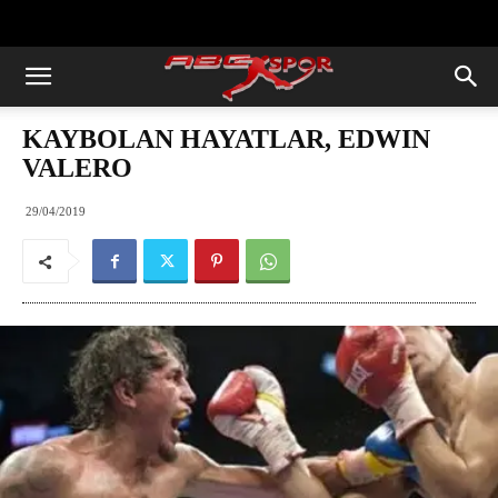
https://abcspor.com/wp-
content/uploads/2020/11/ataturk.jpg
KAYBOLAN HAYATLAR, EDWIN
VALERO
29/04/2019