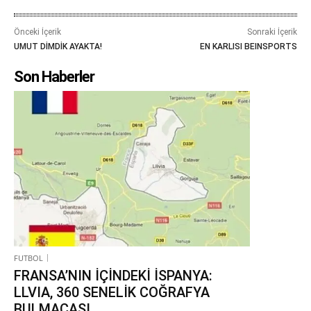
Önceki İçerik
Sonraki İçerik
UMUT DİMDİK AYAKTA!
EN KARLISI BEINSPORTS
Son Haberler
FUTBOL
FRANSA’NIN İÇİNDEKİ İSPANYA:
LLVIA, 360 SENELİK COĞRAFYA
BULMACASI