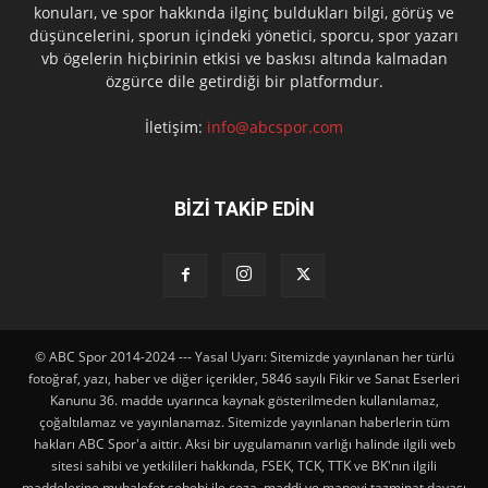
konuları, ve spor hakkında ilginç buldukları bilgi, görüş ve
düşüncelerini, sporun içindeki yönetici, sporcu, spor yazarı
vb ögelerin hiçbirinin etkisi ve baskısı altında kalmadan
özgürce dile getirdiği bir platformdur.
İletişim:
info@abcspor.com
BİZİ TAKİP EDİN
© ABC Spor 2014-2024 --- Yasal Uyarı: Sitemizde yayınlanan her türlü
fotoğraf, yazı, haber ve diğer içerikler, 5846 sayılı Fikir ve Sanat Eserleri
Kanunu 36. madde uyarınca kaynak gösterilmeden kullanılamaz,
çoğaltılamaz ve yayınlanamaz. Sitemizde yayınlanan haberlerin tüm
hakları ABC Spor'a aittir. Aksi bir uygulamanın varlığı halinde ilgili web
sitesi sahibi ve yetkilileri hakkında, FSEK, TCK, TTK ve BK'nın ilgili
maddelerine muhalefet sebebi ile ceza, maddi ve manevi tazminat davası