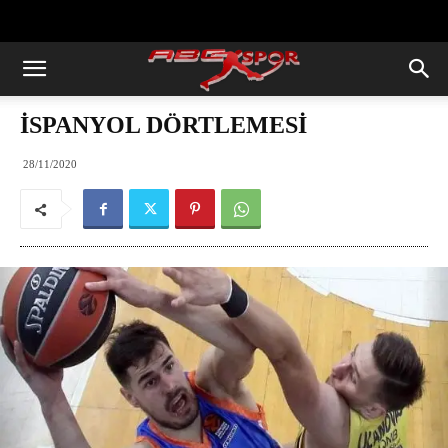
https://abcspor.com/wp-
content/uploads/2020/11/ataturk.jpg
İSPANYOL DÖRTLEMESİ
28/11/2020