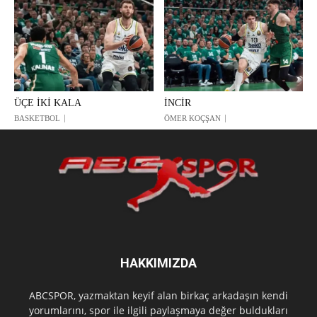
ÜÇE İKİ KALA
İNCİR
BASKETBOL
ÖMER KOÇŞAN
HAKKIMIZDA
ABCSPOR, yazmaktan keyif alan birkaç arkadaşın kendi
yorumlarını, spor ile ilgili paylaşmaya değer buldukları