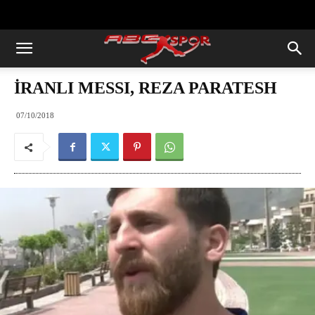
https://abcspor.com/wp-
content/uploads/2020/11/ataturk.jpg
İRANLI MESSI, REZA PARATESH
07/10/2018