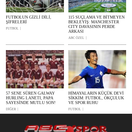
FUTBOLUN GİZLİ DİLİ,
115 SUÇLAMA VE BİTMEYEN
ŞİFRELERİ
BEKLEYİŞ: MANCHESTER
CITY DAVASININ PERDE
FUTBOL
ARKASI
ABC ÖZEL
57 SENE SÜREN GALWAY
HİMAYALARIN KÜÇÜK DEVİ
HURLING LANETI, PAPA
SİKKİM: FUTBOL, OKÇULUK
SAYESİNDE MUTLU SON!
VE SPOR RUHU
DİĞER
FUTBOL