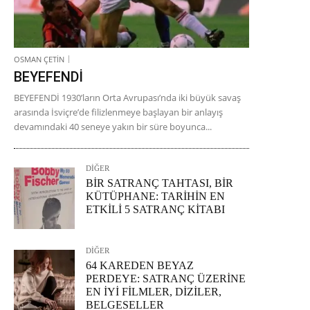
OSMAN ÇETİN
BEYEFENDİ
BEYEFENDİ 1930’ların Orta Avrupası’nda iki büyük savaş
arasında İsviçre’de filizlenmeye başlayan bir anlayış
devamındaki 40 seneye yakın bir süre boyunca...
DİĞER
BİR SATRANÇ TAHTASI, BİR
KÜTÜPHANE: TARİHİN EN
ETKİLİ 5 SATRANÇ KİTABI
DİĞER
64 KAREDEN BEYAZ
PERDEYE: SATRANÇ ÜZERİNE
EN İYİ FİLMLER, DİZİLER,
BELGESELLER