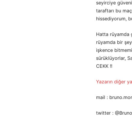
seyirciye güven
taraftarı bu maç
hissediyorum, b
Hatta rüyamda gö
rüyamda bir şey
işkence bitmemiş
sürüklüyorlar, 
CEKK !!
Yazarın diğer yaz
mail : bruno.m
twitter : @Bru