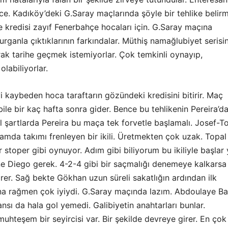
e. Kadıköy’deki G.Saray maçlarında şöyle bir tehlike belir
le kredisi zayıf Fenerbahçe hocaları için. G.Saray maçına
rganla çıktıklarının farkındalar. Müthiş namağlubiyet serisin
ak tarihe geçmek istemiyorlar. Çok temkinli oynayıp,
olabiliyorlar.
 kaybeden hoca taraftarın gözündeki kredisini bitirir. Maç
ile bir kaç hafta sonra gider. Bence bu tehlikenin Pereira’d
l şartlarda Pereira bu maça tek forvetle başlamalı. Josef-T
anlamda takımı frenleyen bir ikili. Üretmekten çok uzak. Topal
 stoper gibi oynuyor. Adım gibi biliyorum bu ikiliyle başlar 
e Diego gerek. 4-2-4 gibi bir saçmalığı denemeye kalkarsa
irer. Sağ bekte Gökhan uzun süreli sakatlığın ardından ilk
a rağmen çok iyiydi. G.Saray maçında lazım. Abdoulaye Ba’
sı da hala gol yemedi. Galibiyetin anahtarları bunlar.
uhteşem bir seyircisi var. Bir şekilde devreye girer. En çok