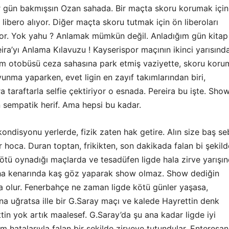
ir gün bakmışsın Ozan sahada. Bir maçta skoru korumak için
 libero alıyor. Diğer maçta skoru tutmak için ön liberoları
or. Yok yahu ? Anlamak mümkün değil. Anladığım gün kitap
ra’yı Anlama Kılavuzu ! Kayserispor maçının ikinci yarısınd
m otobüsü ceza sahasına park etmiş vaziyette, skoru koru
vunma yaparken, evet ligin en zayıf takımlarından biri,
a taraftarla selfie çektiriyor o esnada. Pereira bu işte. Sho
n sempatik herif. Ama hepsi bu kadar.
ondisyonu yerlerde, fizik zaten hak getire. Alın size baş se
ir hoca. Duran toptan, frikikten, son dakikada falan bi şekild
ötü oynadığı maçlarda ve tesadüfen ligde hala zirve yarışı
ha kenarında kaş göz yaparak show olmaz. Show dediğin
 olur. Fenerbahçe ne zaman ligde kötü günler yaşasa,
ana uğratsa ille bir G.Saray maçı ve kalede Hayrettin denk
ttin yok artık maalesef. G.Saray’da şu ana kadar ligde iyi
hatalarıyla falan bir şekilde zirveye tutundular. Enteresan