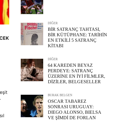
DİĞER
BİR SATRANÇ TAHTASI,
BİR KÜTÜPHANE: TARİHİN
ECEK
EN ETKİLİ 5 SATRANÇ
KİTABI
DİĞER
64 KAREDEN BEYAZ
PERDEYE: SATRANÇ
ÜZERİNE EN İYİ FİLMLER,
DİZİLER, BELGESELLER
eşit
BURAK BELGEN
r
OSCAR TABAREZ
SONRASI URUGUAY:
DIEGO ALONSO, BIELSA
ıl
VE ŞİMDİ DE FORLAN