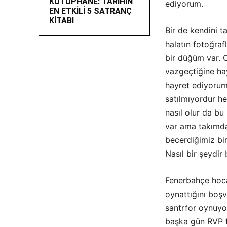
KÜTÜPHANE: TARİHİN
ediyorum.
EN ETKİLİ 5 SATRANÇ
KİTABI
Bir de kendini t
halatın fotoğraf
bir düğüm var. 
vazgeçtiğine ha
hayret ediyorum. 
satılmıyordur h
nasıl olur da bu
var ama takımda
becerdiğimiz bi
Nasıl bir şeydir
Fenerbahçe hoca
oynattığını boşv
santrfor oynuyo
başka gün RVP f