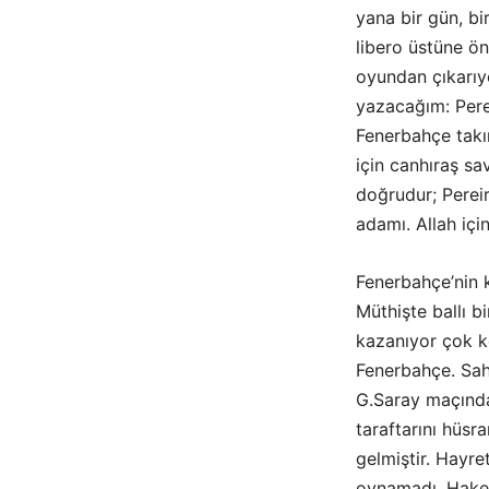
yana bir gün, b
libero üstüne ön
oyundan çıkarıy
yazacağım: Perei
Fenerbahçe takı
için canhıraş sa
doğrudur; Pereir
adamı. Allah içi
Fenerbahçe’nin k
Müthişte ballı b
kazanıyor çok k
Fenerbahçe. Sa
G.Saray maçında
taraftarını hüsr
gelmiştir. Hayre
oynamadı. Hakem 