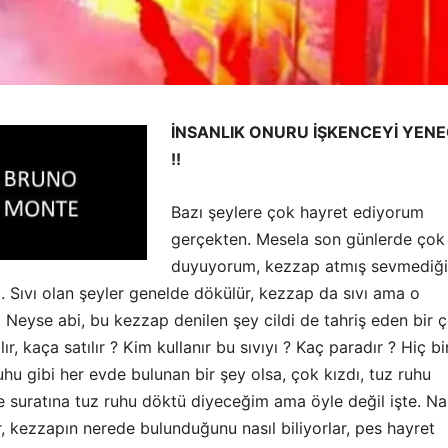
İNSANLIK ONURU İŞKENCEYİ YEN
!!
Bazı şeylere çok hayret ediyorum
gerçekten. Mesela son günlerde çok
duyuyorum, kezzap atmış sevmediği
na. Sıvı olan şeyler genelde dökülür, kezzap da sıvı ama o
. Neyse abi, bu kezzap denilen şey cildi de tahriş eden bir ç
lır, kaça satılır ? Kim kullanır bu sıvıyı ? Kaç paradır ? Hiç bi
uhu gibi her evde bulunan bir şey olsa, çok kızdı, tuz ruhu
e suratına tuz ruhu döktü diyeceğim ama öyle değil işte. Nas
or, kezzapın nerede bulunduğunu nasıl biliyorlar, pes hayret