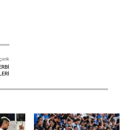
çerik
ERBİ
LERİ