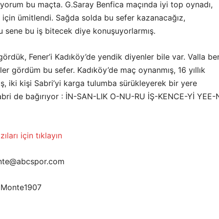
iyorum bu maçta. G.Saray Benfica maçında iyi top oynadı,
 için ümitlendi. Sağda solda bu sefer kazanacağız,
u sene bu iş bitecek diye konuşuyorlarmış.
rdük, Fener’i Kadıköy’de yendik diyenler bile var. Valla be
ler gördüm bu sefer. Kadıköy’de maç oynanmış, 16 yıllık
, iki kişi Sabri’yi karga tulumba sürükleyerek bir yere
Sabri de bağırıyor : İN-SAN-LIK O-NU-RU İŞ-KENCE-Yİ YEE-
ıları için tıklayın
onte@abcspor.com
noMonte1907