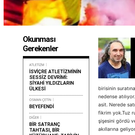
Okunması
Gerekenler
ATLETİZM
İSVİÇRE ATLETİZMİNİN
SESSİZ DEVRİMİ:
SİYAHİ YILDIZLARIN
birisinin suratı
ÜLKESİ
nedense atılıyor
OSMAN ÇETİN
asit. Nerede satı
BEYEFENDİ
fikrim yok.Tuz r
DİĞER
şişesini gördü v
BİR SATRANÇ
akıllarına geliy
TAHTASI, BİR