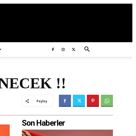
ds/2020/11/ataturk.jpg
NECEK !!
Paylaş
Son Haberler