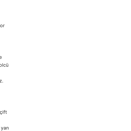
zor
e
olcü
z.
çift
 yan