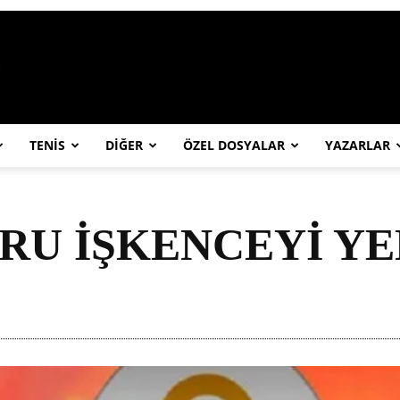
https://abcspor.com/wp-content/uploa
TENİS
DİĞER
ÖZEL DOSYALAR
YAZARLAR
RU İŞKENCEYİ YE