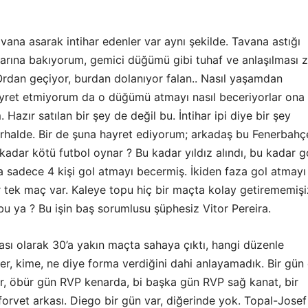
avana asarak intihar edenler var aynı şekilde. Tavana astığı
larına bakıyorum, gemici düğümü gibi tuhaf ve anlaşılması 
Ordan geçiyor, burdan dolanıyor falan.. Nasıl yaşamdan
yret etmiyorum da o düğümü atmayı nasıl beceriyorlar ona
Hazır satılan bir şey de değil bu. İntihar ipi diye bir şey
erhalde. Bir de şuna hayret ediyorum; arkadaş bu Fenerbahç
 kadar kötü futbol oynar ? Bu kadar yıldız alındı, bu kadar g
 sadece 4 kişi gol atmayı becermiş. İkiden faza gol atmayı
r tek maç var. Kaleye topu hiç bir maçta kolay getirememişi
 bu ya ? Bu işin baş sorumlusu şüphesiz Vitor Pereira.
sı olarak 30’a yakın maçta sahaya çıktı, hangi düzenle
er, kime, ne diye forma verdiğini dahi anlayamadık. Bir gün 
r, öbür gün RVP kenarda, bi başka gün RVP sağ kanat, bir
orvet arkası. Diego bir gün var, diğerinde yok. Topal-Josef