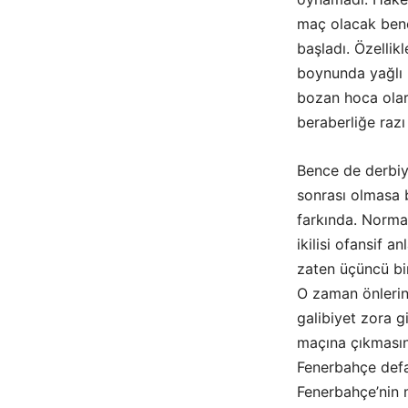
maç olacak benc
başladı. Özellik
boynunda yağlı u
bozan hoca olar
beraberliğe razı 
Bence de derbiyi
sonrası olmasa b
farkında. Norma
ikilisi ofansif 
zaten üçüncü bir
O zaman önlerin
galibiyet zora g
maçına çıkmasın
Fenerbahçe defan
Fenerbahçe’nin m