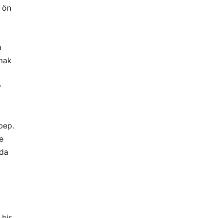
 ön
a
mak
w
bep.
e
nda
 bir