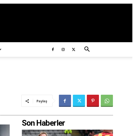
ds/2020/11/ataturk.jpg
Paylaş
Son Haberler