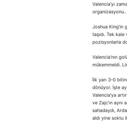
Valencia’yı zama
organizasyonu..
Joshua King’in 
taşıdı. Tek kale
pozisyonlarla dol
Valencia’nın go
mükemmeldi. Linc
İlk yarı 3-0 biti
dönüyor. İşte ayn
Valencia’ya art
ve Zajc’ın aynı
sahadaydı, Arda
aldı yine soktu 