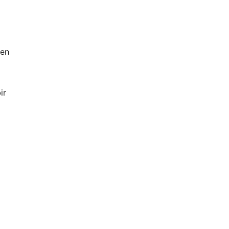
den
ir