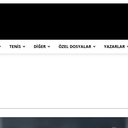
https://abcspor.com/wp-content/uploa
TENİS
DİĞER
ÖZEL DOSYALAR
YAZARLAR