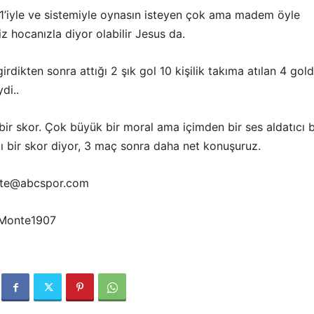
 11’iyle ve sistemiyle oynasın isteyen çok ama madem öyle
 hocanızla diyor olabilir Jesus da.
irdikten sonra attığı 2 şık gol 10 kişilik takıma atılan 4 gol
di..
ir skor. Çok büyük bir moral ama içimden bir ses aldatıcı b
lı bir skor diyor, 3 maç sonra daha net konuşuruz.
nte@abcspor.com
oMonte1907