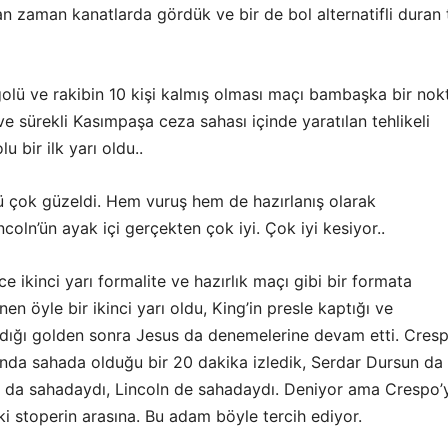
n zaman kanatlarda gördük ve bir de bol alternatifli duran
golü ve rakibin 10 kişi kalmış olması maçı bambaşka bir nok
 ve sürekli Kasımpaşa ceza sahası içinde yaratılan tehlikeli
u bir ilk yarı oldu..
lü çok güzeldi. Hem vuruş hem de hazırlanış olarak
oln’ün ayak içi gerçekten çok iyi. Çok iyi kesiyor..
nce ikinci yarı formalite ve hazırlık maçı gibi bir formata
en öyle bir ikinci yarı oldu, King’in presle kaptığı ve
ırdığı golden sonra Jesus da denemelerine devam etti. Cres
 anda sahada olduğu bir 20 dakika izledik, Serdar Dursun da
 da sahadaydı, Lincoln de sahadaydı. Deniyor ama Crespo’
iki stoperin arasına. Bu adam böyle tercih ediyor.