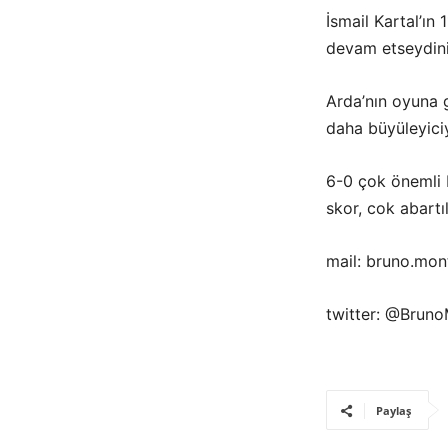
İsmail Kartal’ın
devam etseydiniz
Arda’nın oyuna g
daha büyüleyiciy
6-0 çok önemli b
skor, cok abartı
mail: bruno.mo
twitter: @Brun
Paylaş