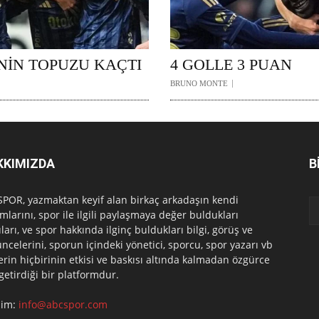
NİN TOPUZU KAÇTI
4 GOLLE 3 PUAN
BRUNO MONTE
KKIMIZDA
B
POR, yazmaktan keyif alan birkaç arkadaşın kendi
mlarını, spor ile ilgili paylaşmaya değer buldukları
ları, ve spor hakkında ilginç buldukları bilgi, görüş ve
ncelerini, sporun içindeki yönetici, sporcu, spor yazarı vb
erin hiçbirinin etkisi ve baskısı altında kalmadan özgürce
 getirdiği bir platformdur.
işim:
info@abcspor.com