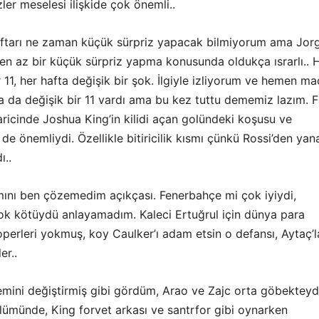
ler meselesi ilişkide çok önemli..
ftarı ne zaman küçük sürpriz yapacak bilmiyorum ama Jor
 en az bir küçük sürpriz yapma konusunda oldukça ısrarlı.. 
r 11, her hafta değişik bir şok. İlgiyle izliyorum ve hemen m
a da değişik bir 11 vardı ama bu kez tuttu dememiz lazım. F
haricinde Joshua King’in kilidi açan golündeki koşusu ve
e de önemliydi. Özellikle bitiricilik kısmı çünkü Rossi’den yan
ı..
ını ben çözemedim açıkçası. Fenerbahçe mi çok iyiydi,
k kötüydü anlayamadım. Kaleci Ertuğrul için dünya para
operleri yokmuş, koy Caulker’ı adam etsin o defansı, Aytaç’l
er..
emini değiştirmiş gibi gördüm, Arao ve Zajc orta göbekteyd
ümünde, King forvet arkası ve santrfor gibi oynarken