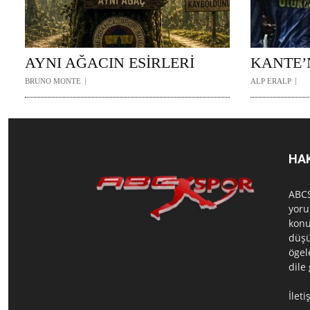
AYNI AĞACIN ESİRLERİ
KANTE’
BRUNO MONTE
ALP ERALP
HA
ABCS
yoru
konu
düşü
ögel
dile
İlet