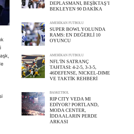
DEPLASMANI, BEŞİKTAŞ’I
BEKLEYEN 90 DAKİKA
AMERİKAN FUTBOLU
SUPER BOWL YOLUNDA
RAMS: EN DEĞERLİ 10
ık
OYUNCU
i
 aşk,
AMERİKAN FUTBOLU
NFL’İN SATRANÇ
le
TAHTASI: 4-2-5, 3-3-5,
46DEFENSE, NICKEL-DIME
VE TAKTİK REHBERİ
BASKETBOL
si
RIP CITY VEDA MI
EDİYOR? PORTLAND,
MODA CENTER,
İDDAALARIN PERDE
ARKASI