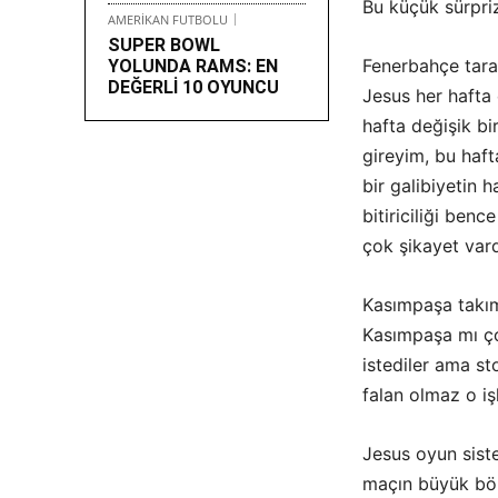
Bu küçük sürpriz
AMERİKAN FUTBOLU
SUPER BOWL
Fenerbahçe tara
YOLUNDA RAMS: EN
DEĞERLİ 10 OYUNCU
Jesus her hafta
hafta değişik bi
gireyim, bu haft
bir galibiyetin 
bitiriciliği benc
çok şikayet vard
Kasımpaşa takım
Kasımpaşa mı ço
istediler ama st
falan olmaz o işl
Jesus oyun sist
maçın büyük böl