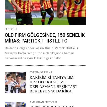
FUTBOL
OLD FIRM GÖLGESİNDE, 150 SENELİK
MİRAS: PARTICK THISTLE FC
Devlerin Gölgesindeki Asırlık Kulüp: Partick Thistle FC
Glasgow, hatta İskoç futbolu denildiğinde hemen
herkesin aklına aynı iki kulüp gelir: Celtic...
AVRUPA KUPALARI
RAKİBİMİZİ TANIYALIM:
HRADEC KRALOVE
DEPLASMANI, BEŞİKTAŞ’I
BEKLEYEN 90 DAKİKA
AMERİKAN FUTBOLU