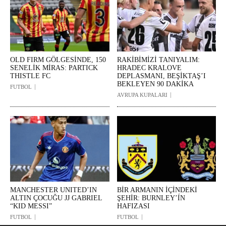
OLD FIRM GÖLGESİNDE, 150
RAKİBİMİZİ TANIYALIM:
SENELİK MİRAS: PARTICK
HRADEC KRALOVE
THISTLE FC
DEPLASMANI, BEŞİKTAŞ’I
BEKLEYEN 90 DAKİKA
FUTBOL
AVRUPA KUPALARI
MANCHESTER UNITED’IN
BİR ARMANIN İÇİNDEKİ
ALTIN ÇOCUĞU JJ GABRIEL
ŞEHİR: BURNLEY’ÍN
“KID MESSI”
HAFIZASI
FUTBOL
FUTBOL