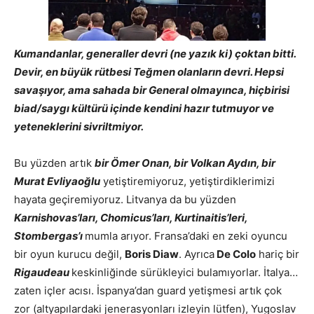
Kumandanlar, generaller devri (ne yazık ki) çoktan bitti.
Devir, en büyük rütbesi Teğmen olanların devri. Hepsi
savaşıyor, ama sahada bir General olmayınca, hiçbirisi
biad/saygı kültürü içinde kendini hazır tutmuyor ve
yeteneklerini sivriltmiyor.
Bu yüzden artık
bir Ömer Onan, bir Volkan Aydın, bir
Murat Evliyaoğlu
yetiştiremiyoruz, yetiştirdiklerimizi
hayata geçiremiyoruz. Litvanya da bu yüzden
Karnishovas’ları, Chomicus’ları,
Kurtinaitis’
leri,
Stombergas’ı
mumla arıyor. Fransa’daki en zeki oyuncu
bir oyun kurucu değil,
Boris Diaw
. Ayrıca
De Colo
hariç bir
Rigaudeau
keskinliğinde sürükleyici bulamıyorlar. İtalya…
zaten içler acısı. İspanya’dan guard yetişmesi artık çok
zor (altyapılardaki jenerasyonları izleyin lütfen), Yugoslav