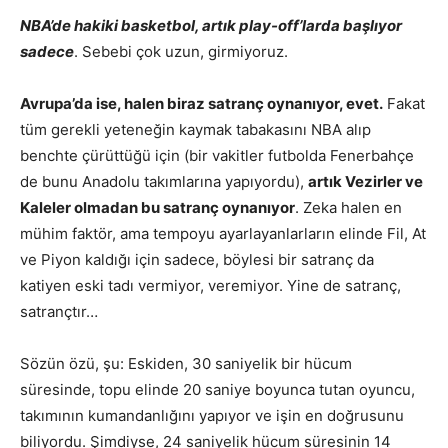
NBA’de hakiki basketbol, artık play-off’larda başlıyor
sadece
. Sebebi çok uzun, girmiyoruz.
Avrupa’da ise, halen biraz satranç oynanıyor, evet.
Fakat
tüm gerekli yeteneğin kaymak tabakasını NBA alıp
benchte çürüttüğü için (bir vakitler futbolda Fenerbahçe
de bunu Anadolu takımlarına yapıyordu),
artık Vezirler ve
Kaleler olmadan bu satranç oynanıyor
. Zeka halen en
mühim faktör, ama tempoyu ayarlayanlarların elinde Fil, At
ve Piyon kaldığı için sadece, böylesi bir satranç da
katiyen eski tadı vermiyor, veremiyor. Yine de satranç,
satrançtır…
Sözün özü, şu: Eskiden, 30 saniyelik bir hücum
süresinde, topu elinde 20 saniye boyunca tutan oyuncu,
takımının kumandanlığını yapıyor ve işin en doğrusunu
biliyordu. Şimdiyse, 24 saniyelik hücum süresinin 14