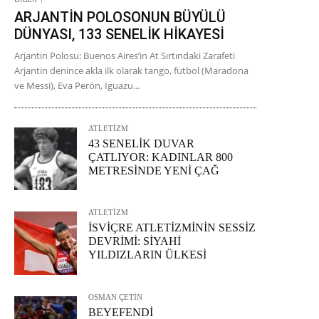
ARJANTİN POLOSONUN BÜYÜLÜ
DÜNYASI, 133 SENELİK HİKAYESİ
Arjantin Polosu: Buenos Aires’in At Sırtındaki Zarafeti
Arjantin denince akla ilk olarak tango, futbol (Maradona
ve Messi), Eva Perón, Iguazu...
ATLETİZM
43 SENELİK DUVAR
ÇATLIYOR: KADINLAR 800
METRESİNDE YENİ ÇAĞ
ATLETİZM
İSVİÇRE ATLETİZMİNİN SESSİZ
DEVRİMİ: SİYAHİ
YILDIZLARIN ÜLKESİ
OSMAN ÇETİN
BEYEFENDİ