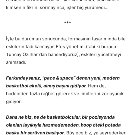
kimsenin fikrini sormayınca, işler hiç yürümedi…
***
İşte bu durumun sonucunda, formasının tasarımında bile
eskilerin tadı kalmayan Efes yönetimi (tabi ki burada
Tuncay Özilhan’dan bahsediyoruz), eskileri yüceltmeyi
anımsadı.
Farkındaysanız, “pace & space” denen yeni, modern
basketbol ekolü, almış başını gidiyor.
Hem de,
haddinden fazla rağbet görerek ve limitlerini zorlayarak
gidiyor.
Daha ne biz, ne de basketbolcular, bir pozisyonda
olanları layıkıyla hazmedemeden, hoop öteki potada
başka bir serüven başlıyor
. Böylece biz, ya seyrederken