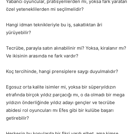
Yabancı oyuncular, pratisyenlerden mi, yoksa fark yaratan
özel yeteneklilerden mi seçilmelidir?
Hangi idman teknikleriyle bu iş, sakatlıktan âri
yürüyebilir?
Tecrübe, parayla satın alınabilinir mi? Yoksa, kiralanır mı?
Ve ikisinin arasında ne fark vardır?
Koç tercihinde, hangi prensiplere saygı duyulmalıdır?
Egosuz orta kalite isimler mi, yoksa bir süperyıldızın
etrafında birçok yıldız parçacığı mı, o da olmadı bir mega
yıldızın önderliğinde yıldız adayı gençler ve tecrübe
abidesi rol oyuncuları mı Efes gibi bir kulübe başarı
getirebilir?
Herkesin bu konularda bir fikri vardı elbet, ama kimse