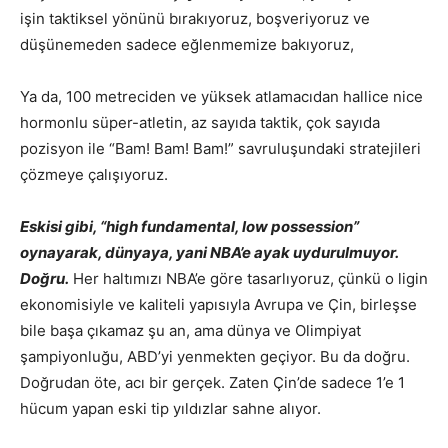
işin taktiksel yönünü bırakıyoruz, boşveriyoruz ve
düşünemeden sadece eğlenmemize bakıyoruz,
Ya da, 100 metreciden ve yüksek atlamacıdan hallice nice
hormonlu süper-atletin, az sayıda taktik, çok sayıda
pozisyon ile “Bam! Bam! Bam!” savruluşundaki stratejileri
çözmeye çalışıyoruz.
Eskisi gibi, “high fundamental, low possession”
oynayarak, dünyaya, yani NBA’e ayak uydurulmuyor.
Doğru.
Her haltımızı NBA’e göre tasarlıyoruz, çünkü o ligin
ekonomisiyle ve kaliteli yapısıyla Avrupa ve Çin, birleşse
bile başa çıkamaz şu an, ama dünya ve Olimpiyat
şampiyonluğu, ABD’yi yenmekten geçiyor. Bu da doğru.
Doğrudan öte, acı bir gerçek. Zaten Çin’de sadece 1’e 1
hücum yapan eski tip yıldızlar sahne alıyor.