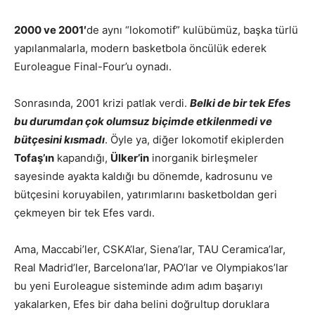
2000 ve 2001′
de aynı “lokomotif” kulübümüz, başka türlü
yapılanmalarla, modern basketbola öncülük ederek
Euroleague Final-Four’u oynadı.
Sonrasında, 2001 krizi patlak verdi.
Belki de bir tek Efes
bu durumdan çok olumsuz biçimde etkilenmedi ve
bütçesini kısmadı
. Öyle ya, diğer lokomotif ekiplerden
Tofaş’ın
kapandığı,
Ülker’in
inorganik birleşmeler
sayesinde ayakta kaldığı bu dönemde, kadrosunu ve
bütçesini koruyabilen, yatırımlarını basketboldan geri
çekmeyen bir tek Efes vardı.
Ama, Maccabi’ler, CSKA’lar, Siena’lar, TAU Ceramica’lar,
Real Madrid’ler, Barcelona’lar, PAO’lar ve Olympiakos’lar
bu yeni Euroleague sisteminde adım adım başarıyı
yakalarken, Efes bir daha belini doğrultup doruklara