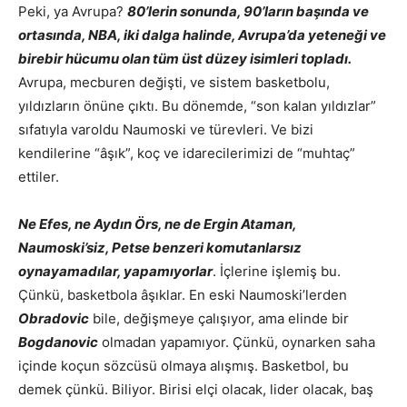
Peki, ya Avrupa?
80’lerin sonunda, 90’ların başında ve
ortasında, NBA, iki dalga halinde, Avrupa’da yeteneği ve
birebir hücumu olan tüm üst düzey isimleri topladı.
Avrupa, mecburen değişti, ve sistem basketbolu,
yıldızların önüne çıktı. Bu dönemde, “son kalan yıldızlar”
sıfatıyla varoldu Naumoski ve türevleri. Ve bizi
kendilerine “âşık”, koç ve idarecilerimizi de “muhtaç”
ettiler.
Ne Efes, ne Aydın Örs, ne de Ergin Ataman,
Naumoski’siz, Petse benzeri komutanlarsız
oynayamadılar, yapamıyorlar
. İçlerine işlemiş bu.
Çünkü, basketbola âşıklar. En eski Naumoski’lerden
Obradovic
bile, değişmeye çalışıyor, ama elinde bir
Bogdanovic
olmadan yapamıyor. Çünkü, oynarken saha
içinde koçun sözcüsü olmaya alışmış. Basketbol, bu
demek çünkü. Biliyor. Birisi elçi olacak, lider olacak, baş