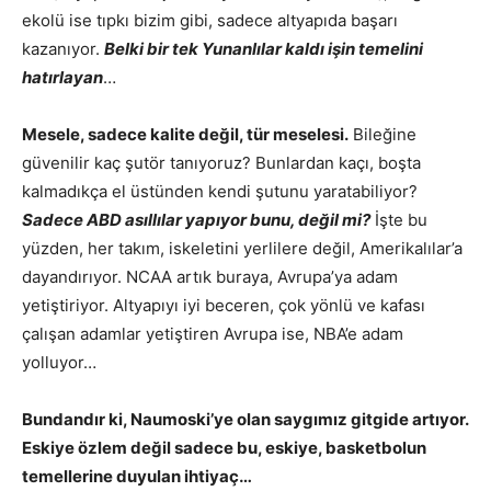
ekolü ise tıpkı bizim gibi, sadece altyapıda başarı
kazanıyor.
Belki bir tek Yunanlılar kaldı işin temelini
hatırlayan
…
Mesele, sadece kalite değil, tür meselesi.
Bileğine
güvenilir kaç şutör tanıyoruz? Bunlardan kaçı, boşta
kalmadıkça el üstünden kendi şutunu yaratabiliyor?
Sadece ABD asıllılar yapıyor bunu, değil mi?
İşte bu
yüzden, her takım, iskeletini yerlilere değil, Amerikalılar’a
dayandırıyor. NCAA artık buraya, Avrupa’ya adam
yetiştiriyor. Altyapıyı iyi beceren, çok yönlü ve kafası
çalışan adamlar yetiştiren Avrupa ise, NBA’e adam
yolluyor…
Bundandır ki, Naumoski’ye olan saygımız gitgide artıyor.
Eskiye özlem değil sadece bu, eskiye, basketbolun
temellerine duyulan ihtiyaç…