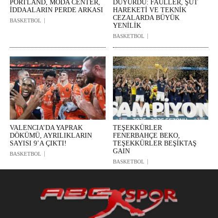
PORTLAND, MODA CENTER,
DUYURDU: FAULLER, ŞUT
İDDAALARIN PERDE ARKASI
HAREKETİ VE TEKNİK
CEZALARDA BÜYÜK
BASKETBOL
YENİLİK
BASKETBOL
VALENCIA’DA YAPRAK
TEŞEKKÜRLER
DÖKÜMÜ, AYRILIKLARIN
FENERBAHÇE BEKO,
SAYISI 9’A ÇIKTI!
TEŞEKKÜRLER BEŞİKTAŞ
GAIN
BASKETBOL
BASKETBOL