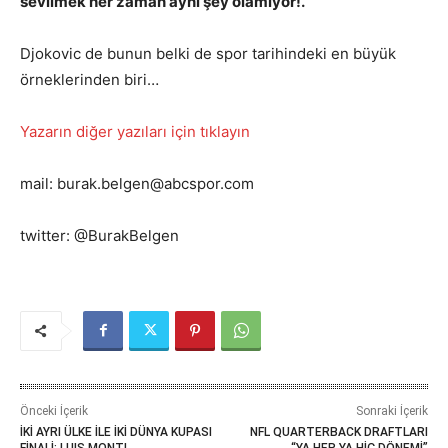
sevilmek her zaman aynı şey olamıyor!.
Djokovic de bunun belki de spor tarihindeki en büyük
örneklerinden biri…
Yazarın diğer yazıları için tıklayın
mail: burak.belgen@abcspor.com
twitter: @BurakBelgen
Önceki İçerik
Sonraki İçerik
İKİ AYRI ÜLKE İLE İKİ DÜNYA KUPASI
NFL QUARTERBACK DRAFTLARI
FİNALİ: LUIS MONTI
“YA HEP YA HİÇ DÖNEMİ”