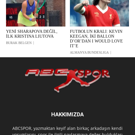
YENİ SHARAPOVA DEĞİL,
FUTBOLUN KRALI: KEVIN
İLK KRISTINA LIUTOVA
KEEGAN, İKİ BALLON
D’OR’DAN I WOULD LOVE
BURAK BELGEN
IT’E
ALMANYA BUNDESLIGA
HAKKIMIZDA
ABCSPOR, yazmaktan keyif alan birkaç arkadaşın kendi
yorumlarını, spor ile ilgili paylaşmaya değer buldukları