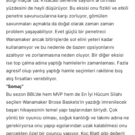
attığı maçlar da. Kısacası deneme sayısını arttırması
yüzdesini de hayli düşürüyor. Bu eksisi onu fizikli ve etkili
penetre savunucularına karşı zorluyor, gömülen
savunmaları açmakta da doğal olarak zaman zaman
problem yaşayabiliyor. Evet güçlü bir penetreci
Wanamaker ancak bitirişlerde sol elini yeteri kadar
kullanamıyor ve bu nedenle de bazen opsiyonlarını
azaltıyor ve zorlanmasına neden oluyor. Bir diğer eksisi
ise top çalma adına yaptığı hamlelerin zamanlaması. Fazla
agresif olup yanlış yaptığı hamle seçimleri rakibine boş
atış fırsatları verebiliyor.
“Sonuç”
Bu sezon BBL’de hem MVP hem de En İyi Hücum Silahı
seçilen Wanamaker Brose Baskets’in yazdığı imrenilecek
başarı hikayesinin temel yapı taşlarından biriydi. Çok
yönlü bir oyuncu olması, soğuk kanlılığı ve takımı adına ne
gerekiryorsa onu yapıp egolarından uzak kalabilmesi onu
gerçekten özel bir oyuncu yapıyor. Koç Blatt gibi değerli