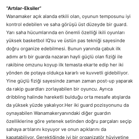
“Artılar-Eksiler”
Wanamaker açık alanda etkili olan, oyunun temposunu iyi
kontrol edebilen ve saha görüşü üst düzeyde bir guard.
Yarı saha hücumlarında en önemli özelliği ikili oyunları
yüksek basketbol IQ’su ve üstün pas tekniği sayesinde
doğru organize edebilmesi. Bunun yanında çabuk ilk
adımı artı bir guarda nazaran hayli güçlü olan fiziği ile
rakibine omzunu koyup ilk temasta ekarte edip her iki
yönden de potaya oldukça kararlı ve kuvvetli gidebiliyor.
Yine güçlü fiziği sayesinde zaman zaman post-up yaparak
da rakip guardları zorlayabilen bir oyuncu. Ayrıca
dribbling halinde hareketli bulduğu orta mesafe atışlarda
da yüksek yüzde yakalıyor.Her iki guard pozisyonunu da
oynayabilen Wanamakeryanındaki diğer guardın
özelliklerine göre yetenek setinden doğru parçaları seçip
sahaya artılarını koyuyor ve onun açıklarını da
kapatabiliyor. Gerektiğinde iyi bir organizatör hüviyetine