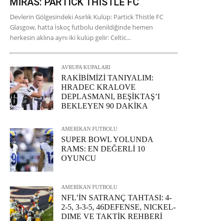
MİRAS: PARTICK THISTLE FC
Devlerin Gölgesindeki Asırlık Kulüp: Partick Thistle FC
Glasgow, hatta İskoç futbolu denildiğinde hemen
herkesin aklına aynı iki kulüp gelir: Celtic...
AVRUPA KUPALARI
RAKİBİMİZİ TANIYALIM:
HRADEC KRALOVE
DEPLASMANI, BEŞİKTAŞ’I
BEKLEYEN 90 DAKİKA
AMERİKAN FUTBOLU
SUPER BOWL YOLUNDA
RAMS: EN DEĞERLİ 10
OYUNCU
AMERİKAN FUTBOLU
NFL’İN SATRANÇ TAHTASI: 4-
2-5, 3-3-5, 46DEFENSE, NICKEL-
DIME VE TAKTİK REHBERİ