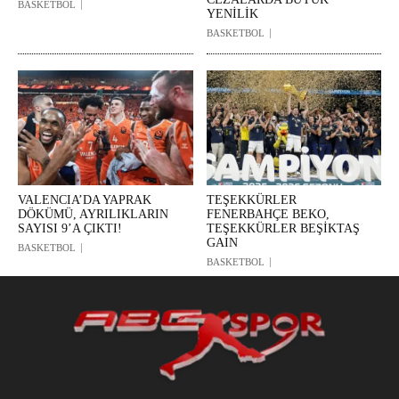
BASKETBOL
YENİLİK
BASKETBOL
VALENCIA’DA YAPRAK
TEŞEKKÜRLER
DÖKÜMÜ, AYRILIKLARIN
FENERBAHÇE BEKO,
SAYISI 9’A ÇIKTI!
TEŞEKKÜRLER BEŞİKTAŞ
GAIN
BASKETBOL
BASKETBOL