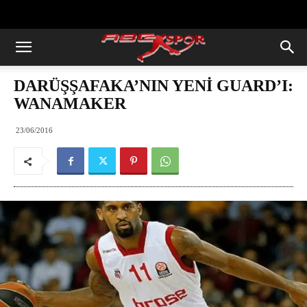
https://abcspor.com/wp-
content/uploads/2020/11/ataturk.jpg
DARÜŞŞAFAKA’NIN YENİ GUARD’I:
WANAMAKER
23/06/2016