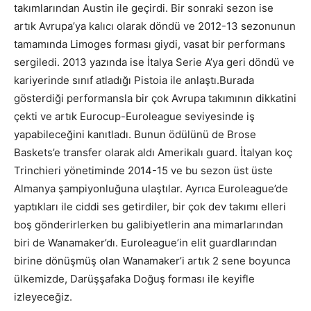
takımlarından Austin ile geçirdi. Bir sonraki sezon ise
artık Avrupa’ya kalıcı olarak döndü ve 2012-13 sezonunun
tamamında Limoges forması giydi, vasat bir performans
sergiledi. 2013 yazında ise İtalya Serie A’ya geri döndü ve
kariyerinde sınıf atladığı Pistoia ile anlaştı.Burada
gösterdiği performansla bir çok Avrupa takımının dikkatini
çekti ve artık Eurocup-Euroleague seviyesinde iş
yapabileceğini kanıtladı. Bunun ödülünü de Brose
Baskets’e transfer olarak aldı Amerikalı guard. İtalyan koç
Trinchieri yönetiminde 2014-15 ve bu sezon üst üste
Almanya şampiyonluğuna ulaştılar. Ayrıca Euroleague’de
yaptıkları ile ciddi ses getirdiler, bir çok dev takımı elleri
boş gönderirlerken bu galibiyetlerin ana mimarlarından
biri de Wanamaker’dı. Euroleague’in elit guardlarından
birine dönüşmüş olan Wanamaker’i artık 2 sene boyunca
ülkemizde, Darüşşafaka Doğuş forması ile keyifle
izleyeceğiz.