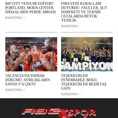
RIP CITY VEDA MI EDİYOR?
FIBA YENİ KURALLARI
PORTLAND, MODA CENTER,
DUYURDU: FAULLER, ŞUT
İDDAALARIN PERDE ARKASI
HAREKETİ VE TEKNİK
CEZALARDA BÜYÜK
BASKETBOL
YENİLİK
BASKETBOL
VALENCIA’DA YAPRAK
TEŞEKKÜRLER
DÖKÜMÜ, AYRILIKLARIN
FENERBAHÇE BEKO,
SAYISI 9’A ÇIKTI!
TEŞEKKÜRLER BEŞİKTAŞ
GAIN
BASKETBOL
BASKETBOL