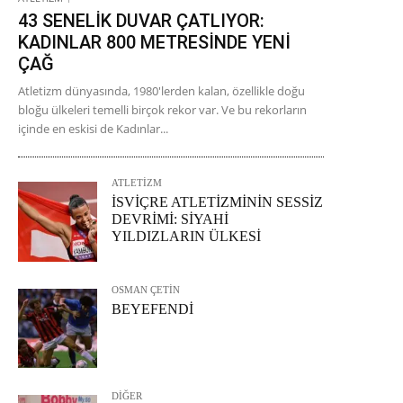
43 SENELİK DUVAR ÇATLIYOR:
KADINLAR 800 METRESİNDE YENİ
ÇAĞ
Atletizm dünyasında, 1980'lerden kalan, özellikle doğu
bloğu ülkeleri temelli birçok rekor var. Ve bu rekorların
içinde en eskisi de Kadınlar...
ATLETİZM
İSVİÇRE ATLETİZMİNİN SESSİZ
DEVRİMİ: SİYAHİ
YILDIZLARIN ÜLKESİ
OSMAN ÇETİN
BEYEFENDİ
DİĞER