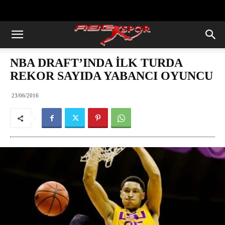
https://abcspor.com/wp-
content/uploads/2020/11/ataturk.jpg
NBA DRAFT’INDA İLK TURDA
REKOR SAYIDA YABANCI OYUNCU
23/06/2016