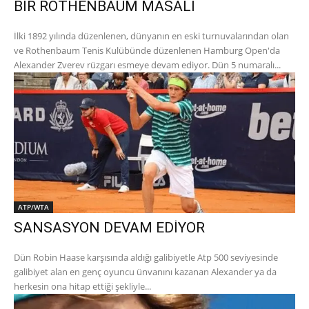
BİR ROTHENBAUM MASALI
İlki 1892 yılında düzenlenen, dünyanın en eski turnuvalarından olan
ve Rothenbaum Tenis Kulübünde düzenlenen Hamburg Open'da
Alexander Zverev rüzgarı esmeye devam ediyor. Dün 5 numaralı...
ATP/WTA
SANSASYON DEVAM EDİYOR
Dün Robin Haase karşısında aldığı galibiyetle Atp 500 seviyesinde
galibiyet alan en genç oyuncu ünvanını kazanan Alexander ya da
herkesin ona hitap ettiği şekliyle...