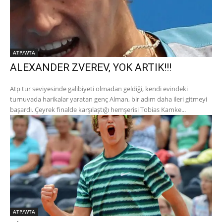
ATP/WTA
ALEXANDER ZVEREV, YOK ARTIK!!!
Atp tur seviyesinde galibiyeti olmadan geldiği, kendi evindeki
turnuvada harikalar yaratan genç Alman, bir adım daha ileri gitmeyi
başardı. Çeyrek finalde karşılaştığı hemşerisi Tobias Kamke...
ATP/WTA