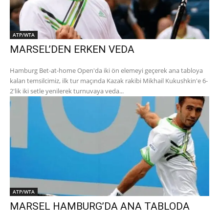
ATP/WTA
MARSEL’DEN ERKEN VEDA
Hamburg Bet-at-home Open'da iki ön elemeyi geçerek ana tabloya
kalan temsilcimiz, ilk tur maçında Kazak rakibi Mikhail Kukushkin'e 6-
2'lik iki setle yenilerek turnuvaya veda...
ATP/WTA
MARSEL HAMBURG’DA ANA TABLODA