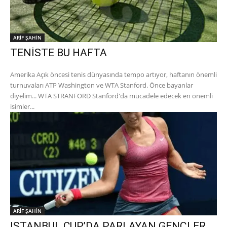
ARİF ŞAHİN
TENİSTE BU HAFTA
Amerika Açık öncesi tenis dünyasında tempo artıyor, haftanın önemli
turnuvaları ATP Washington ve WTA Stanford. Önce bayanlar
diyelim... WTA STRANFORD Stanford'da mücadele edecek en önemli
isimler...
ARİF ŞAHİN
ISTANBUL CUP’DA PARLAYAN GENÇLER