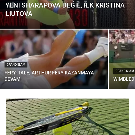
YENİ SHARAPOVA DEĞİL, İLK KRISTINA
LIUTOVA
GRAND SLAM
GRAND SLAM
FERY-TALE, ARTHUR FERY KAZANMAYA
DEVAM
WIMBLED