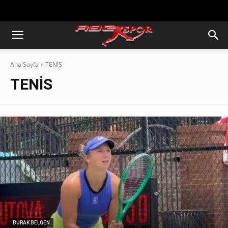
https://abcspor.com/wp-
content/uploads/2020/11/ataturk.jpg
Ana Sayfa
TENİS
TENİS
BURAK BELGEN