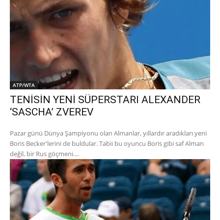
ATP/WTA
TENİSİN YENİ SÜPERSTARI ALEXANDER
‘SASCHA’ ZVEREV
Pazar günü Dünya Şampiyonu olan Almanlar, yıllardır aradıkları yeni
Boris Becker'lerini de buldular. Tabii bu oyuncu Boris gibi saf Alman
değil, bir Rus göçmeni....