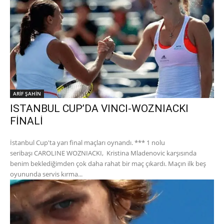
ARİF ŞAHİN
ISTANBUL CUP’DA VINCI-WOZNIACKI
FİNALİ
İstanbul Cup'ta yarı final maçları oynandı. *** 1 nolu
seribaşı CAROLINE WOZNIACKI, Kristina Mladenovic karşısında
benim beklediğimden çok daha rahat bir maç çıkardı. Maçın ilk beş
oyununda servis kırma...