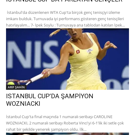
İstanbul'da düzenlenen WTA Cup'ta birçok genç tenisçiyi izleme
imkanı bulduk. Turnuvada iyi performans gösteren genç tenisçileri
hatırlayalım... 7- İpek Soylu : Turnuvaya ana tablodan katılan İpek...
ARİF ŞAHİN
ISTANBUL CUP’DA ŞAMPİYON
WOZNIACKI
İstanbul Cup'ta final maçında 1 numaralı seribaşı CAROLINE
WOZNIACKI, 2 numaralı seribaşı Roberta Vinci'yi 6-1'lik iki setle çok
rahat bir şekilde yenerek şampiyon oldu. İlk...