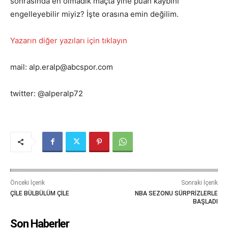
sonrasında en olmadık maçta yine puan kaybını
engelleyebilir miyiz? İşte orasına emin değilim.
Yazarın diğer yazıları için tıklayın
mail: alp.eralp@abcspor.com
twitter: @alperalp72
Önceki İçerik
Sonraki İçerik
ÇİLE BÜLBÜLÜM ÇİLE
NBA SEZONU SÜRPRİZLERLE
BAŞLADI
Son Haberler