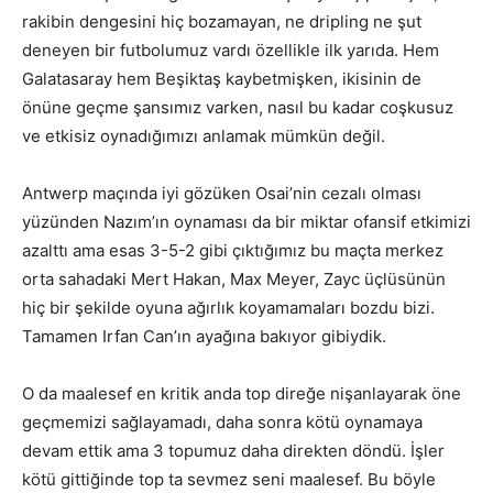
rakibin dengesini hiç bozamayan, ne dripling ne şut
deneyen bir futbolumuz vardı özellikle ilk yarıda. Hem
Galatasaray hem Beşiktaş kaybetmişken, ikisinin de
önüne geçme şansımız varken, nasıl bu kadar coşkusuz
ve etkisiz oynadığımızı anlamak mümkün değil.
Antwerp maçında iyi gözüken Osai’nin cezalı olması
yüzünden Nazım’ın oynaması da bir miktar ofansif etkimizi
azalttı ama esas 3-5-2 gibi çıktığımız bu maçta merkez
orta sahadaki Mert Hakan, Max Meyer, Zayc üçlüsünün
hiç bir şekilde oyuna ağırlık koyamamaları bozdu bizi.
Tamamen Irfan Can’ın ayağına bakıyor gibiydik.
O da maalesef en kritik anda top direğe nişanlayarak öne
geçmemizi sağlayamadı, daha sonra kötü oynamaya
devam ettik ama 3 topumuz daha direkten döndü. İşler
kötü gittiğinde top ta sevmez seni maalesef. Bu böyle