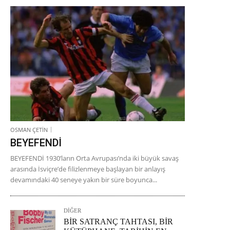
OSMAN ÇETİN
BEYEFENDİ
BEYEFENDİ 1930’ların Orta Avrupası’nda iki büyük savaş
arasında İsviçre’de filizlenmeye başlayan bir anlayış
devamındaki 40 seneye yakın bir süre boyunca...
DİĞER
BİR SATRANÇ TAHTASI, BİR