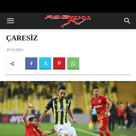
https://abcspor.com/wp-
content/uploads/2020/11/ataturk.jpg
ÇARESİZ
07/11/2021