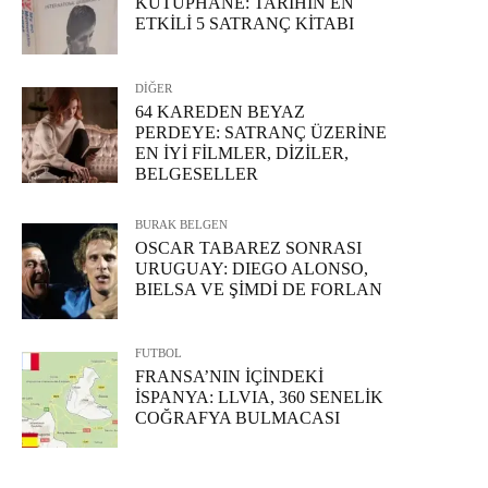
KÜTÜPHANE: TARİHİN EN
ETKİLİ 5 SATRANÇ KİTABI
DİĞER
64 KAREDEN BEYAZ
PERDEYE: SATRANÇ ÜZERİNE
EN İYİ FİLMLER, DİZİLER,
BELGESELLER
BURAK BELGEN
OSCAR TABAREZ SONRASI
URUGUAY: DIEGO ALONSO,
BIELSA VE ŞİMDİ DE FORLAN
FUTBOL
FRANSA’NIN İÇİNDEKİ
İSPANYA: LLVIA, 360 SENELİK
COĞRAFYA BULMACASI