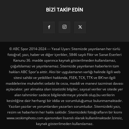
BİZİ TAKİP EDİN
© ABC Spor 2014-2024 --- Yasal Uyarı: Sitemizde yayınlanan her türlü
fotoğraf, yazı, haber ve diğer içerikler, 5846 sayılı Fikir ve Sanat Eserleri
Kanunu 36. madde uyarınca kaynak gösterilmeden kullanılamaz,
çoğaltılamaz ve yayınlanamaz. Sitemizde yayınlanan haberlerin tüm
hakları ABC Spor'a aittir. Aksi bir uygulamanın varlığı halinde ilgili web
sitesi sahibi ve yetkilileri hakkında, FSEK, TCK, TTK ve BK'nın ilgili
maddelerine muhalefet sebebi ile ceza, maddi ve manevi tazminat davası
açılacaktır. yer almakta olan istatistiki bilgiler, sayısal veriler ve sitede yer
alan tahminler sadece bilgilendirmeye yönelik olup,bu verilerin
kesinliğine dair herhangi bir iddia ve sorumluluğumuz bulunmamaktadır.
Yazılan yazılar ve yorumlardan yazarları sorumludur. Sitemizdeki yazı,
resim ve haberlerin her hakkı saklıdır. Sitemizdeki fotoğrafların bir kısmı
www.seskimphoto.com ajansından lisanslı olarak kullanılmaktadır.İzinsiz,
kaynak gösterilmeden kullanılamaz.