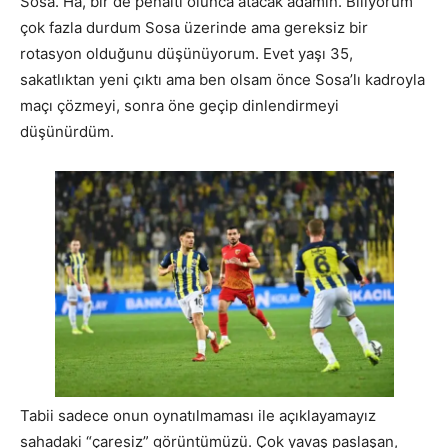
Sosa. Ha, bir de penaltı olunca atacak adamın. Biliyorum
çok fazla durdum Sosa üzerinde ama gereksiz bir
rotasyon olduğunu düşünüyorum. Evet yaşı 35,
sakatlıktan yeni çıktı ama ben olsam önce Sosa’lı kadroyla
maçı çözmeyi, sonra öne geçip dinlendirmeyi
düşünürdüm.
Tabii sadece onun oynatılmaması ile açıklayamayız
sahadaki “çaresiz” görüntümüzü. Çok yavaş paslaşan,