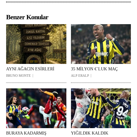
Benzer Konular
AYNI AĞACIN ESİRLERİ
35 MİLYON €’LUK MAÇ
BRUNO MONTE
ALP ERALP
BURAYA KADARMIŞ
YIĞILDIK KALDIK