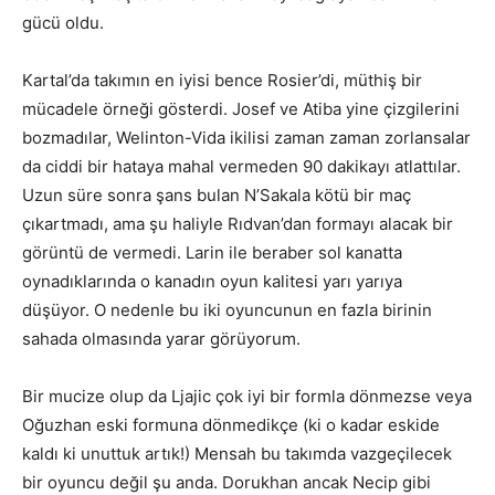
gücü oldu.
Kartal’da takımın en iyisi bence Rosier’di, müthiş bir
mücadele örneği gösterdi. Josef ve Atiba yine çizgilerini
bozmadılar, Welinton-Vida ikilisi zaman zaman zorlansalar
da ciddi bir hataya mahal vermeden 90 dakikayı atlattılar.
Uzun süre sonra şans bulan N’Sakala kötü bir maç
çıkartmadı, ama şu haliyle Rıdvan’dan formayı alacak bir
görüntü de vermedi. Larin ile beraber sol kanatta
oynadıklarında o kanadın oyun kalitesi yarı yarıya
düşüyor. O nedenle bu iki oyuncunun en fazla birinin
sahada olmasında yarar görüyorum.
Bir mucize olup da Ljajic çok iyi bir formla dönmezse veya
Oğuzhan eski formuna dönmedikçe (ki o kadar eskide
kaldı ki unuttuk artık!) Mensah bu takımda vazgeçilecek
bir oyuncu değil şu anda. Dorukhan ancak Necip gibi