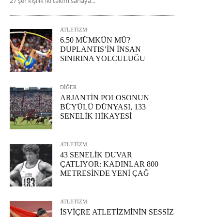
27'şer kişilik iki takım sahaya...
ATLETİZM
6.50 MÜMKÜN MÜ?
DUPLANTIS’İN İNSAN
SINIRINA YOLCULUĞU
DİĞER
ARJANTİN POLOSONUN
BÜYÜLÜ DÜNYASI, 133
SENELİK HİKAYESİ
ATLETİZM
43 SENELİK DUVAR
ÇATLIYOR: KADINLAR 800
METRESİNDE YENİ ÇAĞ
ATLETİZM
İSVİÇRE ATLETİZMİNİN SESSİZ