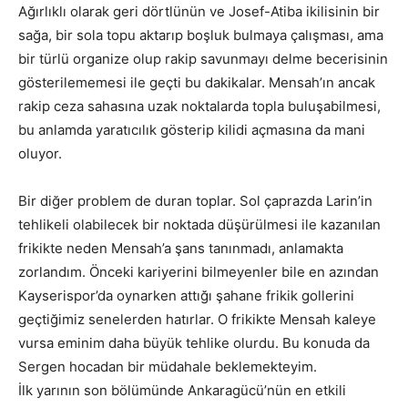
Ağırlıklı olarak geri dörtlünün ve Josef-Atiba ikilisinin bir
sağa, bir sola topu aktarıp boşluk bulmaya çalışması, ama
bir türlü organize olup rakip savunmayı delme becerisinin
gösterilememesi ile geçti bu dakikalar. Mensah’ın ancak
rakip ceza sahasına uzak noktalarda topla buluşabilmesi,
bu anlamda yaratıcılık gösterip kilidi açmasına da mani
oluyor.
Bir diğer problem de duran toplar. Sol çaprazda Larin’in
tehlikeli olabilecek bir noktada düşürülmesi ile kazanılan
frikikte neden Mensah’a şans tanınmadı, anlamakta
zorlandım. Önceki kariyerini bilmeyenler bile en azından
Kayserispor’da oynarken attığı şahane frikik gollerini
geçtiğimiz senelerden hatırlar. O frikikte Mensah kaleye
vursa eminim daha büyük tehlike olurdu. Bu konuda da
Sergen hocadan bir müdahale beklemekteyim.
İlk yarının son bölümünde Ankaragücü’nün en etkili