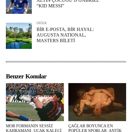
ALTIN ÇOCUĞU JJ GABRIEL
“KID MESSI”
DİĞER
BİR E-POSTA, BİR HAYAL:
AUGUSTA NATIONAL,
MASTERS BİLETİ
Benzer Konular
MOR FORMANIN SESSİZ
ÇAĞLAR BOYUNCA EN
KAHRAMANI: UÇAK KALECİ
POPÜLER SPORLAR: ANTİK