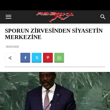
https://abcspor.com/wp-
content/uploads/2020/11/ataturk.jpg
SPORUN ZİRVESİNDEN SİYASETİN
MERKEZİNE
18/03/2026