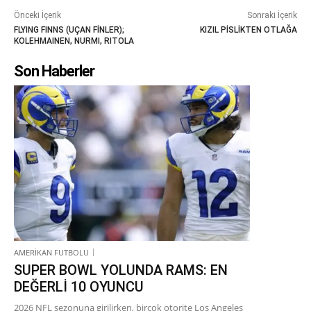
Önceki İçerik
Sonraki İçerik
FLYING FINNS (UÇAN FİNLER);
KIZIL PİSLİKTEN OTLAĞA
KOLEHMAINEN, NURMI, RITOLA
Son Haberler
AMERİKAN FUTBOLU
SUPER BOWL YOLUNDA RAMS: EN
DEĞERLİ 10 OYUNCU
2026 NFL sezonuna girilirken, birçok otorite Los Angeles