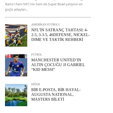
Rams'i hem NFC'nin hem de Super Bowl yarışının en
güçlü adayları...
AMERİKAN FUTBOLU
NFL’İN SATRANÇ TAHTASI: 4-
2-5, 3-3-5, 46DEFENSE, NICKEL-
DIME VE TAKTİK REHBERİ
FUTBOL
MANCHESTER UNITED’IN
ALTIN ÇOCUĞU JJ GABRIEL
“KID MESSI”
DİĞER
BİR E-POSTA, BİR HAYAL:
AUGUSTA NATIONAL,
MASTERS BİLETİ