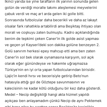
İkinci yarıda ise yine taraftarın ilk yarının sonunda gelen
golün de verdiği moralle takımı ateşlemesi meyvelerini
çabuk verdi ve maç art arda gelen iki golle bitti.
Sonrasında futbolcular daha becerikli ve daha az lakayt
olsalar fark rahatlıkla artabilirdi ama Beşiktaş ihtiyacı olan
morali ve coşkuyu zaten bulmuştu. Kadro açıklandığında
benim de tepkimi çeken Caner’in ilk golde asist yapması
ve geçen yıl Kayseri’deki son dakika golüne benzeyen 2.
Golü sanırım herkesi epey mahcup etti ama ben zaten
Caner’in sol bek olarak oynamasına karşıyım, sol açık
olarak eğer günündeyse ve hakemle uğraşmazsa
Türkiye’nin en iyi orta yapan futbolcularından birisidir.
Ljajic’in kendi hırsı ve becerisiyle getirip Beto’nun
hatasıyla attığı gol de Göztepe savunmasının ve
kalecisinin ne kadar kötü olduğunu bir kez daha gösterdi.
Medel – Necip değişikliği hangi akla hizmet yapıldı
açıkçası ben anlayamadım çünkü Necip de aynı Pektemek
gibi bana göre bu saatten sonra Beşiktaş’ta kesinlikle