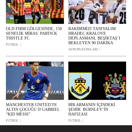
OLD FIRM GÖLGESİNDE, 150
RAKİBİMİZİ TANIYALIM:
SENELİK MİRAS: PARTICK
HRADEC KRALOVE
THISTLE FC
DEPLASMANI, BEŞİKTAŞ’I
BEKLEYEN 90 DAKİKA
FUTBOL
AVRUPA KUPALARI
MANCHESTER UNITED’IN
BİR ARMANIN İÇİNDEKİ
ALTIN ÇOCUĞU JJ GABRIEL
ŞEHİR: BURNLEY’ÍN
“KID MESSI”
HAFIZASI
FUTBOL
FUTBOL