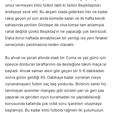
umut vermeyen kötü futbol tabii ki bütün Beşiktaşlıları
endişeye sevk etti. Bu akşam stada giderken her ne kadar
rakip geçen yıl son anda kümede kalan ve ilk hafta kendi
sahasında yenilen Göztepe de olsa kimse tam anlamıyla
rahat değildi çünkü Beşiktaş’ın ne yapacağı çok belirsizdi.
Daha ikinci haftada alınabilecek bir yenilgi ise yeni felaket
senaryoları yazılmasına neden olacaktı.
Bu ahval ve şerait altında stadı bir Cuma ve yaz günü için
epeyce dolduran taraftarının da desteğiyle takım maça iyi
başladı. Ancak saman alevi gibi geçen bir 5-6 dakikadan
sonra golün geldiği 45. Dakikaya kadar oynanan (veya
oynanamayan) futbol saç baş yoldurdu. Birbirini sanki hiç
tanımayan acemiler mangası gibi sürekli yan ve geri pas
yaparak ve geriden oyun kuramadan ne yapılabileceği
konusunda kafamda çok ciddi soru işaretleri oluşmaya
başlamıştı. Bu kadar kötü futbola rağmen iki şutumuzun