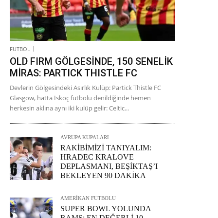
FUTBOL
OLD FIRM GÖLGESİNDE, 150 SENELİK
MİRAS: PARTICK THISTLE FC
Devlerin Gölgesindeki Asırlık Kulüp: Partick Thistle FC
Glasgow, hatta İskoç futbolu denildiğinde hemen
herkesin aklına aynı iki kulüp gelir: Celtic...
AVRUPA KUPALARI
RAKİBİMİZİ TANIYALIM:
HRADEC KRALOVE
DEPLASMANI, BEŞİKTAŞ’I
BEKLEYEN 90 DAKİKA
AMERİKAN FUTBOLU
SUPER BOWL YOLUNDA
RAMS: EN DEĞERLİ 10