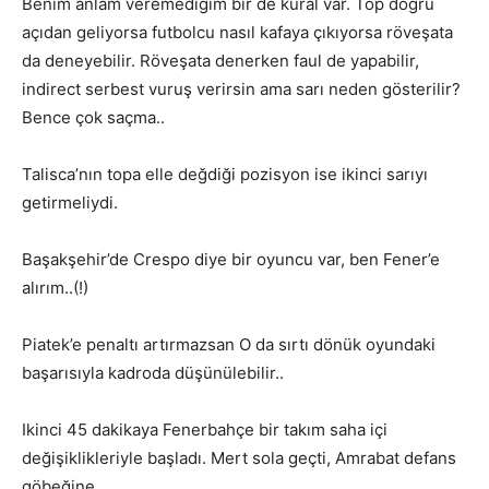
Benim anlam veremediğim bir de kural var. Top doğru
açıdan geliyorsa futbolcu nasıl kafaya çıkıyorsa röveşata
da deneyebilir. Röveşata denerken faul de yapabilir,
indirect serbest vuruş verirsin ama sarı neden gösterilir?
Bence çok saçma..
Talisca’nın topa elle değdiği pozisyon ise ikinci sarıyı
getirmeliydi.
Başakşehir’de Crespo diye bir oyuncu var, ben Fener’e
alırım..(!)
Piatek’e penaltı artırmazsan O da sırtı dönük oyundaki
başarısıyla kadroda düşünülebilir..
Ikinci 45 dakikaya Fenerbahçe bir takım saha içi
değişiklikleriyle başladı. Mert sola geçti, Amrabat defans
göbeğine..