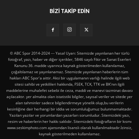
BİZİ TAKİP EDİN
© ABC Spor 2014-2024 --- Yasal Uyarı: Sitemizde yayınlanan her türlü
fotoğraf, yazı, haber ve diğer içerikler, 5846 sayılı Fikir ve Sanat Eserleri
Kanunu 36. madde uyarınca kaynak gösterilmeden kullanılamaz,
çoğaltılamaz ve yayınlanamaz. Sitemizde yayınlanan haberlerin tüm
hakları ABC Spor'a aittir. Aksi bir uygulamanın varlığı halinde ilgili web
sitesi sahibi ve yetkilileri hakkında, FSEK, TCK, TTK ve BK'nın ilgili
maddelerine muhalefet sebebi ile ceza, maddi ve manevi tazminat davası
açılacaktır. yer almakta olan istatistiki bilgiler, sayısal veriler ve sitede yer
alan tahminler sadece bilgilendirmeye yönelik olup,bu verilerin
kesinliğine dair herhangi bir iddia ve sorumluluğumuz bulunmamaktadır.
Yazılan yazılar ve yorumlardan yazarları sorumludur. Sitemizdeki yazı,
resim ve haberlerin her hakkı saklıdır. Sitemizdeki fotoğrafların bir kısmı
www.seskimphoto.com ajansından lisanslı olarak kullanılmaktadır.İzinsiz,
kaynak gösterilmeden kullanılamaz.