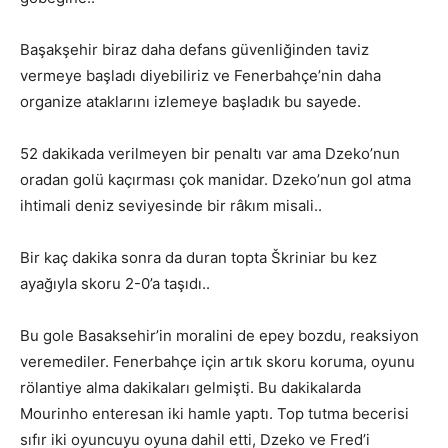
Başakşehir biraz daha defans güvenliğinden taviz
vermeye başladı diyebiliriz ve Fenerbahçe’nin daha
organize ataklarını izlemeye başladık bu sayede.
52 dakikada verilmeyen bir penaltı var ama Dzeko’nun
oradan golü kaçırması çok manidar. Dzeko’nun gol atma
ihtimali deniz seviyesinde bir râkım misali..
Bir kaç dakika sonra da duran topta Škriniar bu kez
ayağıyla skoru 2-0’a taşıdı..
Bu gole Basaksehir’in moralini de epey bozdu, reaksiyon
veremediler. Fenerbahçe için artık skoru koruma, oyunu
rölantiye alma dakikaları gelmişti. Bu dakikalarda
Mourinho enteresan iki hamle yaptı. Top tutma becerisi
sıfır iki oyuncuyu oyuna dahil etti, Dzeko ve Fred’i