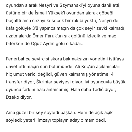
oyundan alarak Nesyri ve Szymanski’yi oyuna dahil etti,
üstüne bir de İsmail Yüksek’i oyundan alarak göbeği
boşalttı ama cezayı kesecek bir rakibi yoktu, Nesyri de
kafa golüyle 3’ü yapınca maçın da çok seyir zevki kalmadı,
uzatmalarda Ömer Faruk’un şık golünü izledik ve maç
biterken de Oğuz Aydın golü o kadar..
Fenerbahçe seyircisi skora bakmaksızın yönetimi istifaya
davet etti maçın son bölümünde. Ali Koç’un açıklamaları
hiç umut verici değildi, güven kalmamış yönetime. 4
transfer diyor, Škriniar seviyesi diyor. Iyi oyuncuyla büyük
oyuncu farkını hala anlamamış. Hala daha Tadić diyor,
Dzeko diyor.
Ama güzel bir şey söyledi başkan. Hem de açık açık
söyledi: yeterli imzayı toplayın aday olmam dedi.