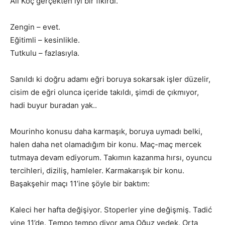
Ali Koç gerçekten iyi bir fikirdi.
Zengin – evet.
Eğitimli – kesinlikle.
Tutkulu – fazlasıyla.
Sanıldı ki doğru adamı eğri boruya sokarsak işler düzelir,
cisim de eğri olunca içeride takıldı, şimdi de çıkmıyor,
hadi buyur buradan yak..
Mourinho konusu daha karmaşık, boruya uymadı belki,
halen daha net olamadığım bir konu. Maç-maç mercek
tutmaya devam ediyorum. Takımın kazanma hırsı, oyuncu
tercihleri, diziliş, hamleler. Karmakarışık bir konu.
Başakşehir maçı 11’ine şöyle bir baktım:
Kaleci her hafta değişiyor. Stoperler yine değişmiş. Tadić
yine 11’de. Tempo tempo diyor ama Oğuz yedek. Orta