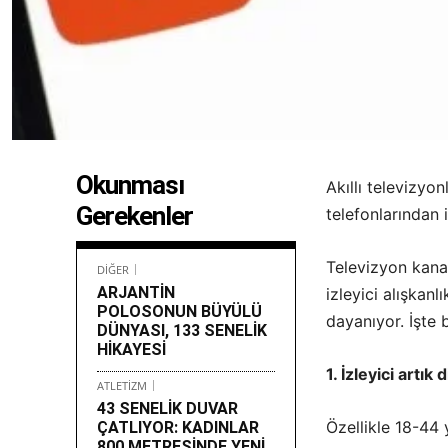
Okunması
Akıllı televizyo
Gerekenler
telefonlarından 
Televizyon kanal
DİĞER
ARJANTİN
izleyici alışkan
POLOSONUN BÜYÜLÜ
dayanıyor. İşte 
DÜNYASI, 133 SENELİK
HİKAYESİ
1. İzleyici artık d
ATLETİZM
43 SENELİK DUVAR
Özellikle 18-44 
ÇATLIYOR: KADINLAR
800 METRESİNDE YENİ