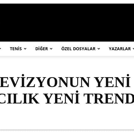
https://abcspor.com/wp-content/uploa
TENİS
DİĞER
ÖZEL DOSYALAR
YAZARLAR
EVİZYONUN YENİ 
CILIK YENİ TREND