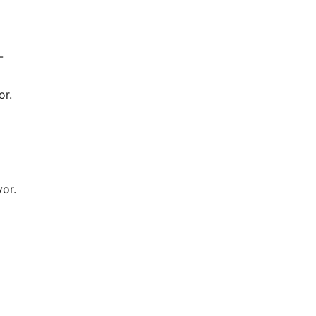
-
or.
yor.