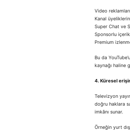
Video reklamlar
Kanal üyelikleri
Super Chat ve S
Sponsorlu içeri
Premium izlenm
Bu da YouTube’u 
kaynağı haline g
4. Küresel eriş
Televizyon yayın
doğru haklara sa
imkânı sunar.
Örneğin yurt dış