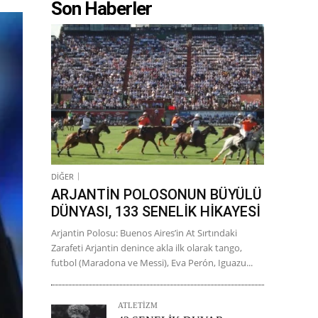
Son Haberler
DİĞER
ARJANTİN POLOSONUN BÜYÜLÜ
DÜNYASI, 133 SENELİK HİKAYESİ
Arjantin Polosu: Buenos Aires’in At Sırtındaki
Zarafeti Arjantin denince akla ilk olarak tango,
futbol (Maradona ve Messi), Eva Perón, Iguazu...
ATLETİZM