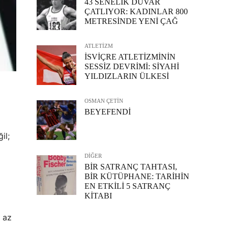
43 SENELİK DUVAR
ÇATLIYOR: KADINLAR 800
METRESİNDE YENİ ÇAĞ
ATLETİZM
İSVİÇRE ATLETİZMİNİN
SESSİZ DEVRİMİ: SİYAHİ
YILDIZLARIN ÜLKESİ
OSMAN ÇETİN
BEYEFENDİ
il;
DİĞER
BİR SATRANÇ TAHTASI,
BİR KÜTÜPHANE: TARİHİN
EN ETKİLİ 5 SATRANÇ
KİTABI
a az