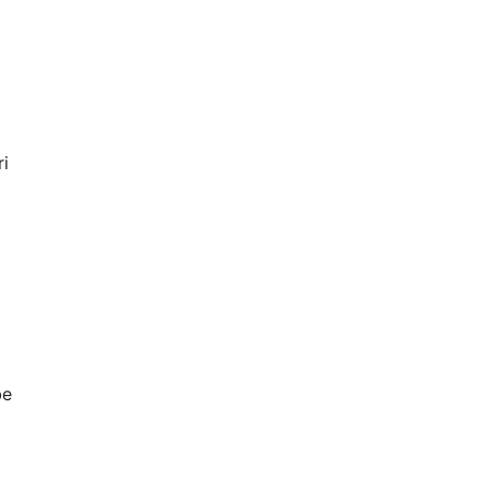
ri
be