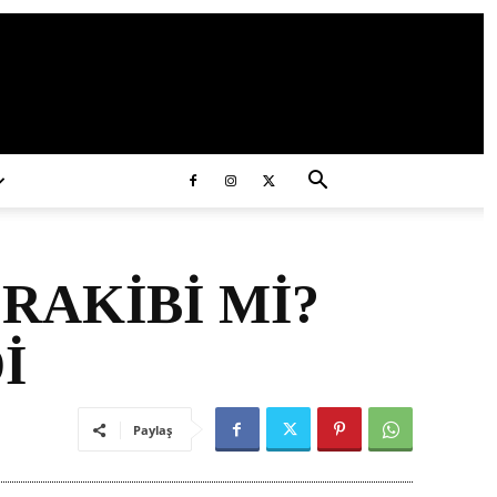
ds/2020/11/ataturk.jpg
RAKİBİ Mİ?
İ
Paylaş