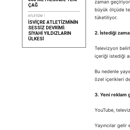
zaman geçiriyor.
ÇAĞ
büyük ölçüde tel
ATLETİZM
tüketiliyor.
İSVİÇRE ATLETİZMİNİN
SESSİZ DEVRİMİ:
2. İstediği zama
SİYAHİ YILDIZLARIN
ÜLKESİ
Televizyon belirl
içeriği istediği
Bu nedenle yayınc
özel içerikleri 
3. Yeni reklam g
YouTube, televiz
Yayıncılar gelir 