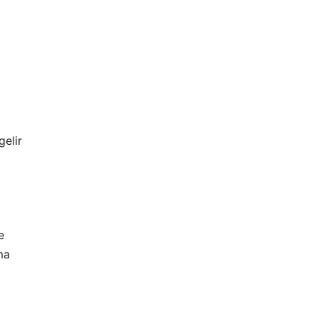
gelir
e
ma