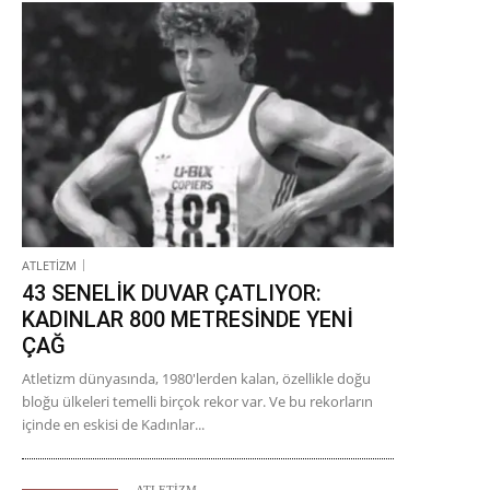
ATLETİZM
43 SENELİK DUVAR ÇATLIYOR:
KADINLAR 800 METRESİNDE YENİ
ÇAĞ
Atletizm dünyasında, 1980'lerden kalan, özellikle doğu
bloğu ülkeleri temelli birçok rekor var. Ve bu rekorların
içinde en eskisi de Kadınlar...