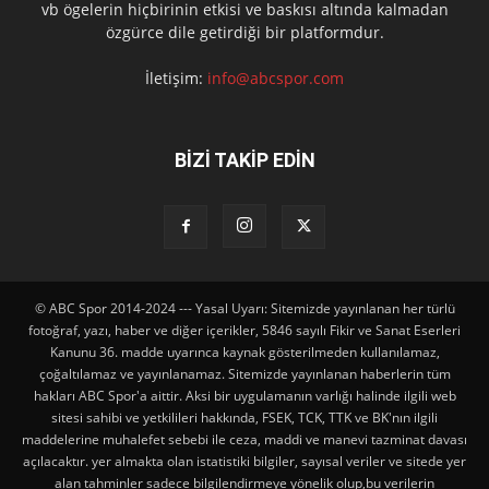
vb ögelerin hiçbirinin etkisi ve baskısı altında kalmadan
özgürce dile getirdiği bir platformdur.
İletişim:
info@abcspor.com
BİZİ TAKİP EDİN
© ABC Spor 2014-2024 --- Yasal Uyarı: Sitemizde yayınlanan her türlü
fotoğraf, yazı, haber ve diğer içerikler, 5846 sayılı Fikir ve Sanat Eserleri
Kanunu 36. madde uyarınca kaynak gösterilmeden kullanılamaz,
çoğaltılamaz ve yayınlanamaz. Sitemizde yayınlanan haberlerin tüm
hakları ABC Spor'a aittir. Aksi bir uygulamanın varlığı halinde ilgili web
sitesi sahibi ve yetkilileri hakkında, FSEK, TCK, TTK ve BK'nın ilgili
maddelerine muhalefet sebebi ile ceza, maddi ve manevi tazminat davası
açılacaktır. yer almakta olan istatistiki bilgiler, sayısal veriler ve sitede yer
alan tahminler sadece bilgilendirmeye yönelik olup,bu verilerin