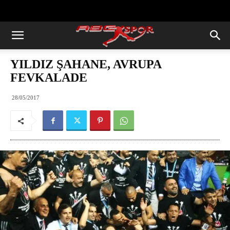
https://abcspor.com/wp-
content/uploads/2020/11/ataturk.jpg
YILDIZ ŞAHANE, AVRUPA
FEVKALADE
28/05/2017