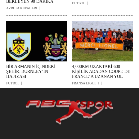
BEKLEYEN 90 DAKİKA
FUTBOL
AVRUPA KUPALARI
BİR ARMANIN İÇİNDEKİ
4,000KM UZAKTAKİ 600
ŞEHİR: BURNLEY’ÍN
KİŞİLİK ADADAN COUPE DE
HAFIZASI
FRANCE’A UZANAN YOL
FUTBOL
FRANSA LIGUE 1