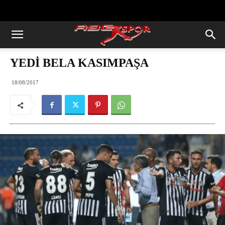
https://abcspor.com/wp-
content/uploads/2020/11/ataturk.jpg
YEDİ BELA KASIMPAŞA
18/08/2017