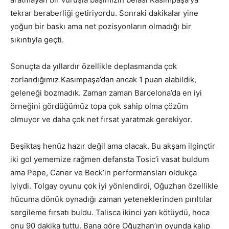
tekrar beraberliği getiriyordu. Sonraki dakikalar yine
yoğun bir baskı ama net pozisyonların olmadığı bir
sıkıntıyla geçti.
Sonuçta da yıllardır özellikle deplasmanda çok
zorlandığımız Kasımpaşa’dan ancak 1 puan alabildik,
geleneği bozmadık. Zaman zaman Barcelona’da en iyi
örneğini gördüğümüz topa çok sahip olma çözüm
olmuyor ve daha çok net fırsat yaratmak gerekiyor.
Beşiktaş henüz hazır değil ama olacak. Bu akşam ilginçtir
iki gol yememize rağmen defansta Tosic’i vasat buldum
ama Pepe, Caner ve Beck’in performansları oldukça
iyiydi. Tolgay oyunu çok iyi yönlendirdi, Oğuzhan özellikle
hücuma dönük oynadığı zaman yeteneklerinden pırıltılar
sergileme fırsatı buldu. Talisca ikinci yarı kötüydü, hoca
onu 90 dakika tuttu. Bana göre Oğuzhan’ın oyunda kalıp