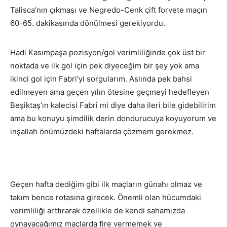
Talisca’nın çıkması ve Negredo-Cenk çift forvete maçın
60-65. dakikasında dönülmesi gerekiyordu.
Hadi Kasımpaşa pozisyon/gol verimliliğinde çok üst bir
noktada ve ilk gol için pek diyeceğim bir şey yok ama
ikinci gol için Fabri’yi sorgularım. Aslında pek bahsi
edilmeyen ama geçen yılın ötesine geçmeyi hedefleyen
Beşiktaş’ın kalecisi Fabri mi diye daha ileri bile gidebilirim
ama bu konuyu şimdilik derin dondurucuya koyuyorum ve
inşallah önümüzdeki haftalarda çözmem gerekmez.
Geçen hafta dediğim gibi ilk maçların günahı olmaz ve
takım bence rotasına girecek. Önemli olan hücumdaki
verimliliği arttırarak özellikle de kendi sahamızda
oynayacağımız maçlarda fire vermemek ve