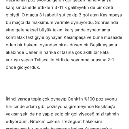
karşısında elde ettikleri 3-1’lik galibiyetin de bir özeti
gibiydi. O maçta 3 isabetli şut çekip 3 gol atan Kasımpaşa
bu maçta da maksimum verimle oynuyordu. Sonrasında
yine geleneksel büyük takım karşısında oynatmama-
kontratak taktiğiyle oynayan Kasımpaşa ve buna müsaade
eden bir hakem, oyundan biraz düşen bir Beşiktaş ama
akabinde Caner’in harika ortasına çok akıllı bir kafa
vuruşu yapan Talisca ile birlikte soyunma odasına 2-1
önde gidiyorduk.
İkinci yarıda topla çok oynayıp Cenk’in %100 pozisyonu
haricinde adam gibi pozisyona giremeyince Beşiktaş’a
yakışır şekilde ne yapıp edip bir gol yiyeceğimizi tahmin
ediyordum. Nitekim çakma Trezeguet hakikisini
aratmayan bir vuruşla başımızın belası Kasımpaşa’ya