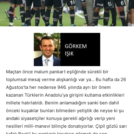
Maçtan önce malum pankart eşliğinde sürekli bir
toplumsal mesaj verme alışkanlığı var ya… Bu hafta da 26
Ağustos’ta her nedense 946. yılında ayrı bir önem
kazanan Türklerin Anadolu’ya girişini kutlama etkinlikleri
millete hatırlatıldı. Benim anlamadığım sanki ben dahil
önceki kuşaklar bunları bilmeden yetiştik de neyse ki şu
andaki siyasetçiler konuya gerekli ağırlığı verip yeni
nesilleri milli-manevi bilinçle donatıyorlar. Çipil gözlü sarı
kafalı Beck’i bu pankartı taşırken görmek de son