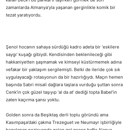
zamanlarda Almanya’yla yaşanan gerginlikle komik bir
tezat yaratıyordu.
Şenol hocanın sahaya sürdüğü kadro adeta bir ‘eskilere
saygı’ kuşağı gibiydi. Kendisinden beklenileceği gibi
hakkaniyetten şaşmamak ve kimseyi küstürmemek adına
vefakar bir yaklaşım sergilemişti. Belki de ileride çok sık
uygulayacağı rotasyonun da bir hazırlığıydı. Maçın hemen
başında Sabri misali dağlara taşlara vurduğu şuttan sonra
Cenk’in çok güzel taşıyıp ‘al da at’ dediği topta Babel’in
zaten kaçırma şansı yoktu.
Golden sonra da Beşiktaş derli toplu göründü ama
Kasımpaşa’daki çakma Trezeguet ve Neumayr işbirliğiyle
hazırlanan pozisyonda gelen gol geçen hafta Alanya