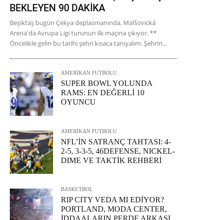
BEKLEYEN 90 DAKİKA
Beşiktaş bugün Çekya deplasmanında, Malšovická
Arena'da Avrupa Ligi turunun ilk maçına çıkıyor. **
Öncelikle gelin bu tarihi şehri kısaca tanıyalım. Şehrin...
AMERİKAN FUTBOLU
SUPER BOWL YOLUNDA
RAMS: EN DEĞERLİ 10
OYUNCU
AMERİKAN FUTBOLU
NFL’İN SATRANÇ TAHTASI: 4-
2-5, 3-3-5, 46DEFENSE, NICKEL-
DIME VE TAKTİK REHBERİ
BASKETBOL
RIP CITY VEDA MI EDİYOR?
PORTLAND, MODA CENTER,
İDDAALARIN PERDE ARKASI