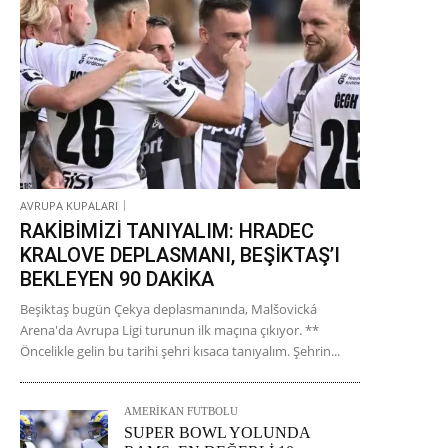
AVRUPA KUPALARI
RAKİBİMİZİ TANIYALIM: HRADEC
KRALOVE DEPLASMANI, BEŞİKTAŞ’I
BEKLEYEN 90 DAKİKA
Beşiktaş bugün Çekya deplasmanında, Malšovická
Arena'da Avrupa Ligi turunun ilk maçına çıkıyor. **
Öncelikle gelin bu tarihi şehri kısaca tanıyalım. Şehrin...
AMERİKAN FUTBOLU
SUPER BOWL YOLUNDA