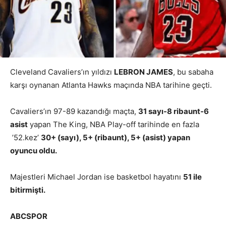
Cleveland Cavaliers’ın yıldızı
LEBRON JAMES
, bu sabaha
karşı oynanan Atlanta Hawks maçında NBA tarihine geçti.
Cavaliers’ın 97-89 kazandığı maçta,
31 sayı-8 ribaunt-6
asist
yapan The King, NBA Play-off tarihinde en fazla
’52.kez’
30+ (sayı), 5+ (ribaunt), 5+ (asist) yapan
oyuncu oldu.
Majestleri Michael Jordan ise basketbol hayatını
51 ile
bitirmişti.
ABCSPOR