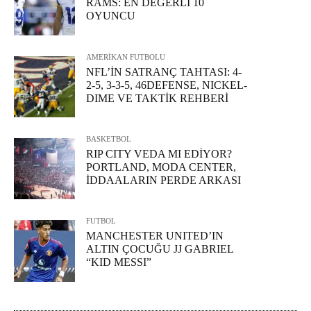
RAMS: EN DEĞERLİ 10
OYUNCU
AMERİKAN FUTBOLU
NFL’İN SATRANÇ TAHTASI: 4-
2-5, 3-3-5, 46DEFENSE, NICKEL-
DIME VE TAKTİK REHBERİ
BASKETBOL
RIP CITY VEDA MI EDİYOR?
PORTLAND, MODA CENTER,
İDDAALARIN PERDE ARKASI
FUTBOL
MANCHESTER UNITED’IN
ALTIN ÇOCUĞU JJ GABRIEL
“KID MESSI”