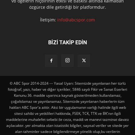
vb ögelerin hiçbirinin etkisi ve baskısı altında kalmadan
özgürce dile getirdiği bir platformdur.
İletişim:
info@abcspor.com
BİZİ TAKİP EDİN
© ABC Spor 2014-2024 --- Yasal Uyarı: Sitemizde yayınlanan her türlü
fotoğraf, yazı, haber ve diğer içerikler, 5846 sayılı Fikir ve Sanat Eserleri
Kanunu 36. madde uyarınca kaynak gösterilmeden kullanılamaz,
çoğaltılamaz ve yayınlanamaz. Sitemizde yayınlanan haberlerin tüm
hakları ABC Spor'a aittir. Aksi bir uygulamanın varlığı halinde ilgili web
sitesi sahibi ve yetkilileri hakkında, FSEK, TCK, TTK ve BK'nın ilgili
maddelerine muhalefet sebebi ile ceza, maddi ve manevi tazminat davası
açılacaktır. yer almakta olan istatistiki bilgiler, sayısal veriler ve sitede yer
alan tahminler sadece bilgilendirmeye yönelik olup,bu verilerin