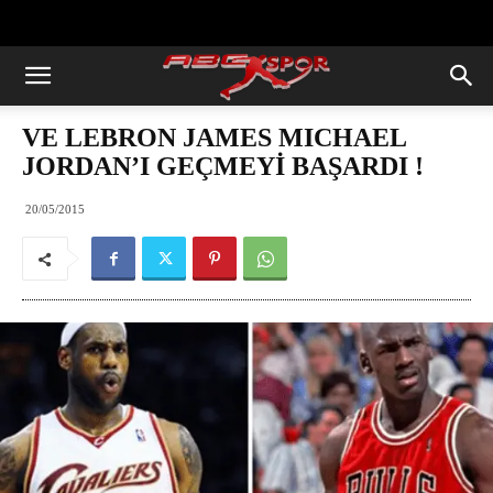
https://abcspor.com/wp-
content/uploads/2020/11/ataturk.jpg
VE LEBRON JAMES MICHAEL
JORDAN’I GEÇMEYİ BAŞARDI !
20/05/2015