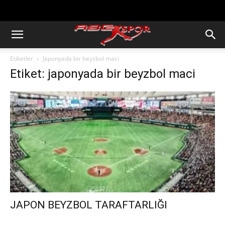
https://abcspor.com/wp-
content/uploads/2020/11/ataturk.jpg
Etiketler
Japonyada bir beyzbol maci
Etiket: japonyada bir beyzbol maci
JAPON BEYZBOL TARAFTARLIĞI