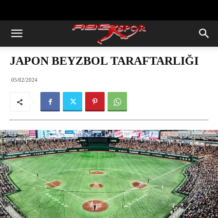
https://abcspor.com/wp-
content/uploads/2020/11/ataturk.jpg
JAPON BEYZBOL TARAFTARLIĞI
05/02/2024