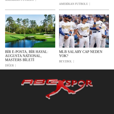
AMERİKAN FUTBOLU
BİR E-POSTA, BİR HAYAL:
MLB SALARY CAP NEDEN
AUGUSTA NATIONAL,
YOK?
MASTERS BİLETİ
BEYZBOL
DİĞER