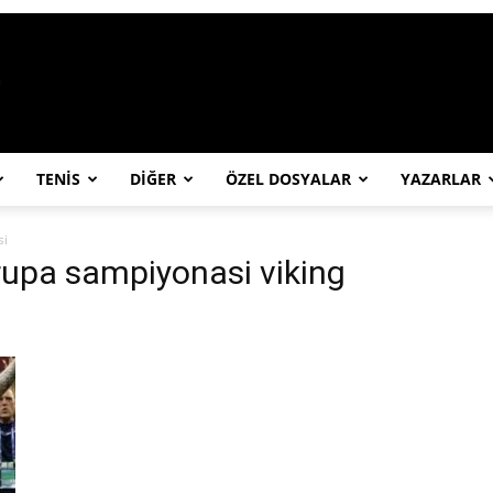
https://abcspor.com/wp-content/uploa
TENİS
DİĞER
ÖZEL DOSYALAR
YAZARLAR
si
vrupa sampiyonasi viking