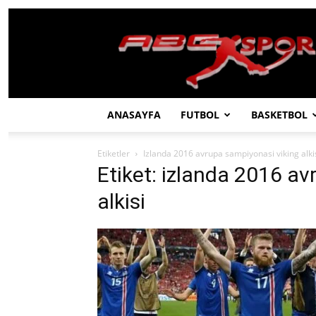
ABC
SPOR
ANASAYFA
FUTBOL
BASKETBOL
Etiketler
Izlanda 2016 avrupa sampiyonasi viking alki
Etiket: izlanda 2016 a
alkisi