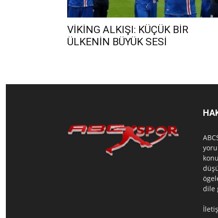
VİKİNG ALKIŞI: KÜÇÜK BİR
ÜLKENİN BÜYÜK SESİ
HA
ABCS
yoru
konu
düşü
ögel
dile
İlet