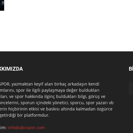
KKIMIZDA
B
POR, yazmaktan keyif alan birkaç arkadaşın kendi
mlarını, spor ile ilgili paylaşmaya değer buldukları
ları, ve spor hakkında ilginç buldukları bilgi, görüş ve
ncelerini, sporun içindeki yönetici, sporcu, spor yazarı vb
erin hiçbirinin etkisi ve baskısı altında kalmadan özgürce
 getirdiği bir platformdur.
işim:
info@abcspor.com